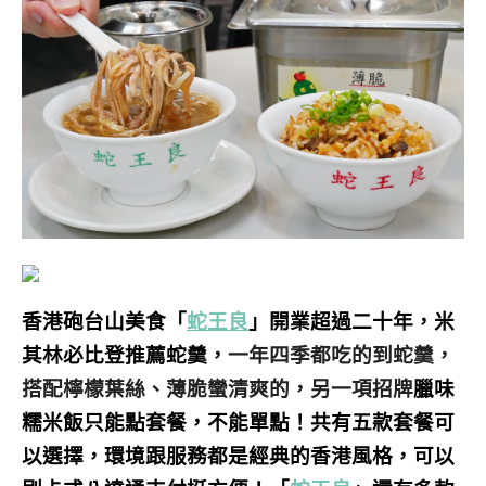
香港砲台山美食「
蛇王良
」
開業超過二十年，
米
其林必比登推薦蛇羹，
一年四季都吃的到蛇羹，
搭配檸檬葉絲、薄脆蠻清爽的，另一項招牌
臘味
糯米飯只能點套餐，不能單點！共有五款套餐可
以選擇，環境跟服務都是經典的香港風格，可以