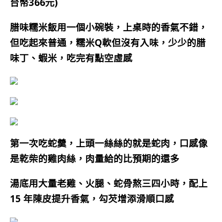
台幣366元)
腊味糯米飯用一個小碗裝，上桌時的香氣不錯，
但吃起來普通，糯米Q軟但沒有入味，少少的腊
味丁、蝦米，吃完有點空虛感
第一次吃蛇羹，上頭一絲絲的就是蛇肉，口感像
是乾柴的雞肉絲，肉量給的比預期的還多
湯底用大量老雞、火腿、蛇骨熬三四小時，配上
15 年陳皮提升香氣，勾芡增添滑順口感