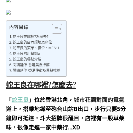
內容目錄
蛇王良在哪裡?怎麼去?
蛇王良的店內環境及座位
蛇王良的菜單、價位、MENU
蛇王良的用餐規定
蛇王良的餐點介紹
閱讀延伸-香港美食推薦
閱讀延伸-香港住宿及景點推薦
蛇王良在哪裡?怎麼去?
「
蛇王良
」位於香港北角
，
城市花園對面的電氣
道上
，搭乘地鐵至砲台山站B出口，步行只要5分
鐘即可抵達，斗大招牌很醒目，店裡有一股草藥
味，很像走進一家中藥行…XD