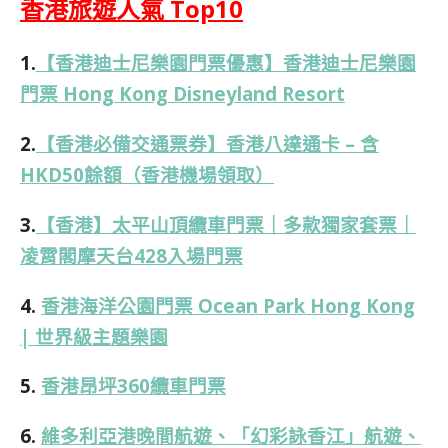
香港旅遊人氣 Top10
1.
【香港迪士尼樂園門票優惠】香港迪士尼樂園
門票 Hong Kong Disneyland Resort
2.
【香港必備交通票券】香港八達通卡 – 含
HKD50餘額（香港機場領取）
3.
【香港】太平山頂纜車門票｜多款獨家套票｜
凌霄閣摩天台428入場門票
4.
香港海洋公園門票 Ocean Park Hong Kong
| 世界級主題樂園
5.
香港昂坪360纜車門票
6.
維多利亞港晚間航遊、「幻彩詠香江」航遊、