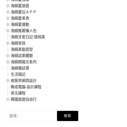
海綿愛旅遊
海綿愛玩ＡＰＰ
海綿愛美食
海綿愛運動
海綿推薦懶人包
海綿牙套日記-隱視美
海綿穿搭
海綿美髮造型
海綿試乘體驗
海綿開箱文系列
海綿雜誌賞
生活隨記
痞客邦網頁設計
聯成電腦-設計課程
英文課程
韓國旅遊自由行
搜
尋
關