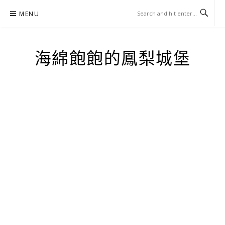
Skip
MENU
to
content
海綿飽飽的鳳梨城堡