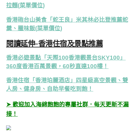
拉麵(菜單價位)
香港砲台山美食「蛇王良」米其林必比登推薦蛇
羹、臘味飯(菜單價位)
閱讀延伸-香港住宿及景點推薦
香港必遊景點「天際100香港觀景台SKY100」
360度香港百萬景觀，60秒直達100樓！
香港住宿「香港珀麗酒店」四星級高空景觀、雙
人房、健身房、自助早餐吃到飽！
➤ 歡迎加入海綿飽飽的專屬社群．每天更新不漏
接！