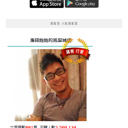
窩客島 人氣窩客賞