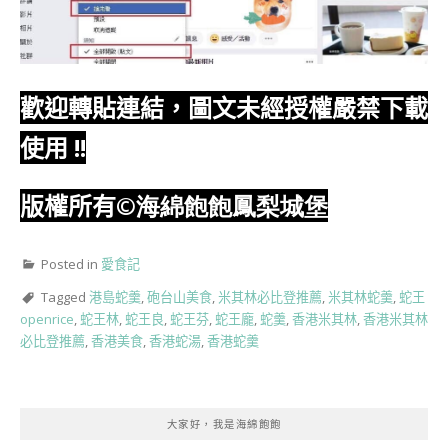
歡迎轉貼連結，圖文未經授權嚴禁下載
使用
!!
版權所有
©海綿飽飽鳳梨城堡
Posted in
愛食記
Tagged
港島蛇羹
,
砲台山美食
,
米其林必比登推薦
,
米其林蛇羹
,
蛇王
openrice
,
蛇王林
,
蛇王良
,
蛇王芬
,
蛇王龐
,
蛇羹
,
香港米其林
,
香港米其林
必比登推薦
,
香港美食
,
香港蛇湯
,
香港蛇羹
大家好，我是海綿飽飽