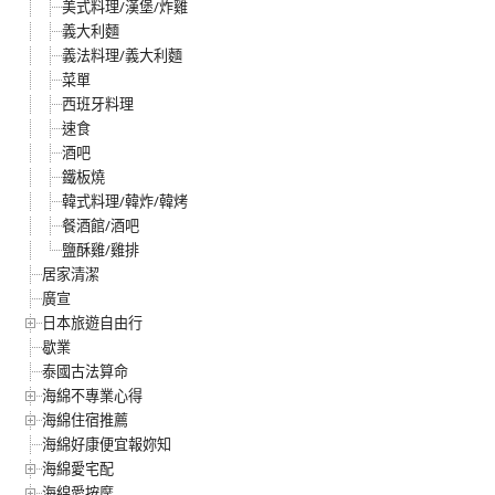
美式料理/漢堡/炸雞
義大利麵
義法料理/義大利麵
菜單
西班牙料理
速食
酒吧
鐵板燒
韓式料理/韓炸/韓烤
餐酒館/酒吧
鹽酥雞/雞排
居家清潔
廣宣
日本旅遊自由行
歇業
泰國古法算命
海綿不專業心得
海綿住宿推薦
海綿好康便宜報妳知
海綿愛宅配
海綿愛按摩