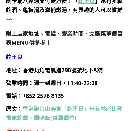
刷卡或八達通支付挺方便！「
蛇王良
」還有多款
蛇酒、龜板湯及滋補燉湯，有興趣的人可以嘗鮮
~~
附上店家地址、電話、營業時間、完整菜單價目
表MENU供參考！
蛇王良
地址：香港北角電氣道298號號地下A舖
營業時間：週一到週日，11:40-22:00
電話：
+852 2578 8135
原文：
香港砲台山美食「蛇王良」米其林必比登
推薦蛇羹、臘味飯(菜單價位)