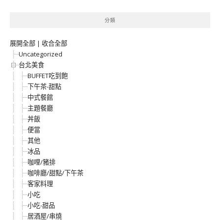
分類
展開全部
|
收合全部
Uncategorized
台北美食
BUFFET吃到飽
下午茶-甜點
中式餐館
主題餐廳
丼飯
便當
其他
冰品
咖哩/豬排
咖啡廳/甜點/下午茶
客家料理
小吃
小吃-甜品
居酒屋/串燒