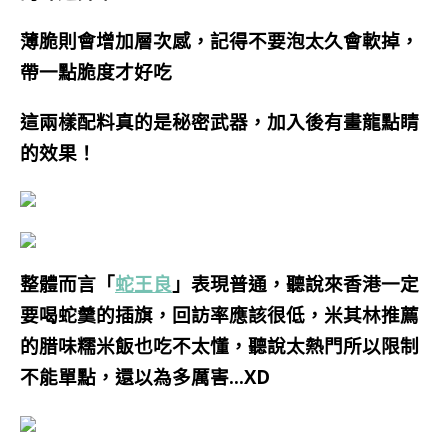
薄脆則會增加層次感，記得不要泡太久會軟掉，
帶一點脆度才好吃
這兩樣配料真的是秘密武器，加入後有畫龍點睛
的效果
！
整體而言「
蛇王良
」表現普通，聽說來香港一定
要喝蛇羹的插旗，回訪率應該很低，米其林推薦
的腊味糯米飯也吃不太懂，聽說太熱門所以限制
不能單點，還以為多厲害…XD