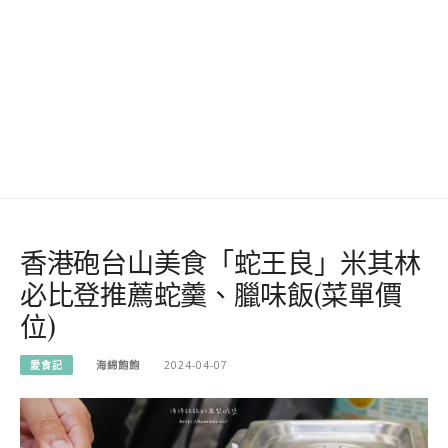
香港砲台山美食「蛇王良」米其林
必比登推薦蛇羹、臘味飯(菜單價
位)
愛食記
海綿飽飽
2024-04-07