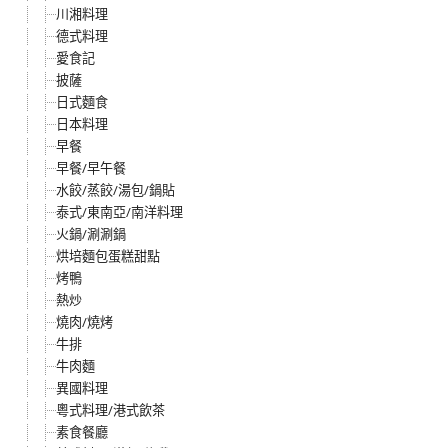
川湘料理
德式料理
愛食記
披薩
日式麵食
日本料理
早餐
早餐/早午餐
水餃/蒸餃/湯包/鍋貼
泰式/東南亞/南洋料理
火鍋/涮涮鍋
烘培麵包蛋糕甜點
烤鴨
熱炒
燒肉/燒烤
牛排
牛肉麵
異國料理
粵式料理/港式飲茶
素食餐廳