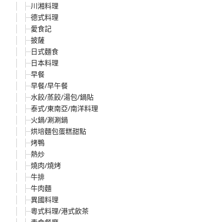
川湘料理
德式料理
愛食記
披薩
日式麵食
日本料理
早餐
早餐/早午餐
水餃/蒸餃/湯包/鍋貼
泰式/東南亞/南洋料理
火鍋/涮涮鍋
烘培麵包蛋糕甜點
烤鴨
熱炒
燒肉/燒烤
牛排
牛肉麵
異國料理
粵式料理/港式飲茶