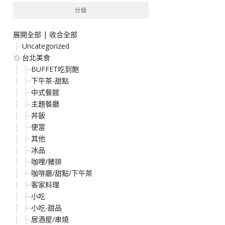
分類
展開全部
|
收合全部
Uncategorized
台北美食
BUFFET吃到飽
下午茶-甜點
中式餐館
主題餐廳
丼飯
便當
其他
冰品
咖哩/豬排
咖啡廳/甜點/下午茶
客家料理
小吃
小吃-甜品
居酒屋/串燒