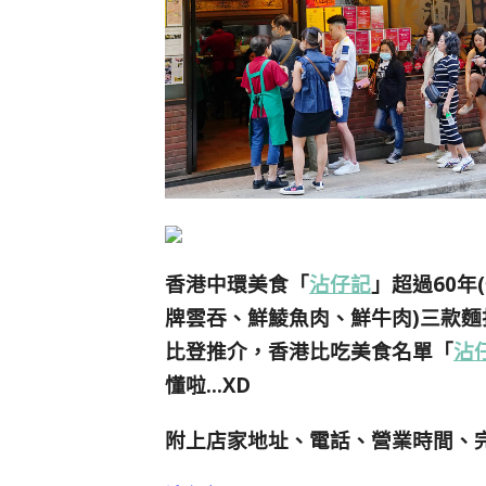
香港中環美食「
沾仔記
」超過60年
牌雲吞、
鮮鯪魚肉、鮮牛肉)三款麵
比登推介，香港比吃美食名單「
沾
懂啦…XD
附上店家地址、電話、營業時間、完