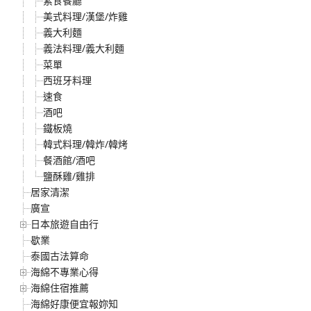
素食餐廳
美式料理/漢堡/炸雞
義大利麵
義法料理/義大利麵
菜單
西班牙料理
速食
酒吧
鐵板燒
韓式料理/韓炸/韓烤
餐酒館/酒吧
鹽酥雞/雞排
居家清潔
廣宣
日本旅遊自由行
歇業
泰國古法算命
海綿不專業心得
海綿住宿推薦
海綿好康便宜報妳知