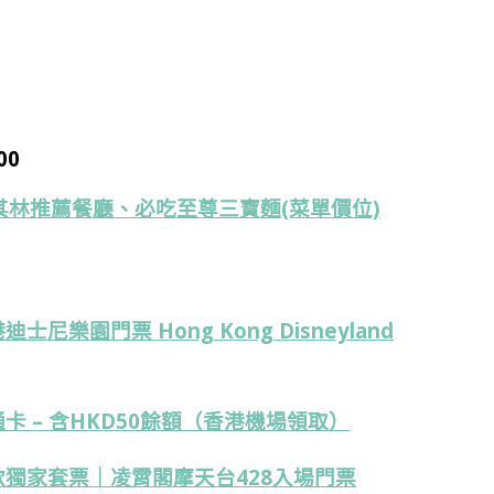
00
林推薦餐廳、必吃至尊三寶麵(菜單價位)
樂園門票 Hong Kong Disneyland
 – 含HKD50餘額（香港機場領取）
獨家套票｜凌霄閣摩天台428入場門票