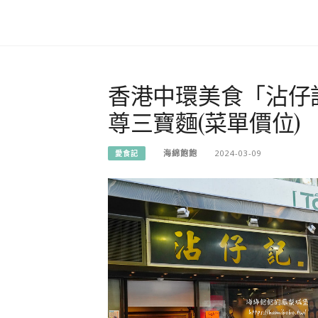
香港中環美食「沾仔
尊三寶麵(菜單價位)
海綿飽飽
2024-03-09
愛食記