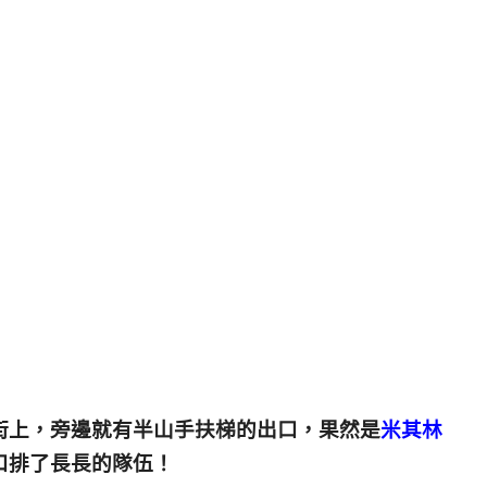
街上，旁邊就有半山手扶梯的出口，果然是
米其林
口排了長長的隊伍！