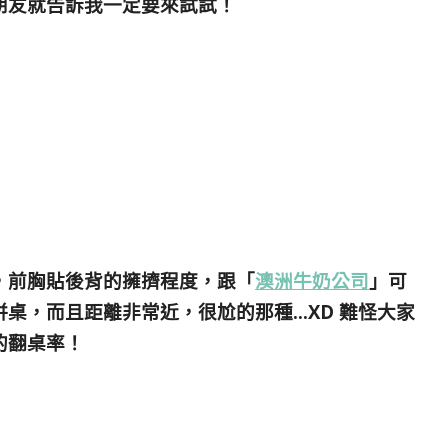
朋友就告訴我一定要來試試！
，前胸貼後背的擁擠程度，跟「
澳洲牛奶公司
」可
桌，而且距離非常近，很尬的那種…XD 難怪大家
的翻桌率！