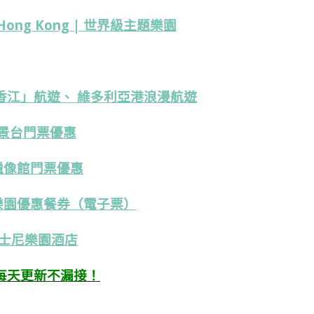
Hong Kong | 世界級主題樂園
香江」航遊、 維多利亞港浪漫航遊
觀景台門票優惠
蠟像館門票優惠
樂園優惠餐券（電子票）
士尼樂園酒店
每天更新不漏接！