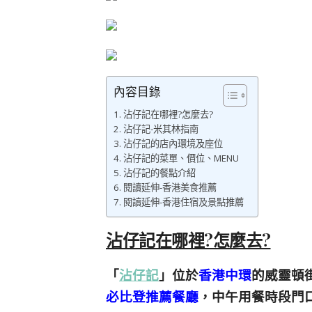
內容目錄
沾仔記在哪裡?怎麼去?
沾仔記-米其林指南
沾仔記的店內環境及座位
沾仔記的菜單、價位、MENU
沾仔記的餐點介紹
閱讀延伸-香港美食推薦
閱讀延伸-香港住宿及景點推薦
沾仔記在哪裡?怎麼去?
「
沾仔記
」位於
香港中環
的威靈頓
必比登推薦餐廳
，中午用餐時段門