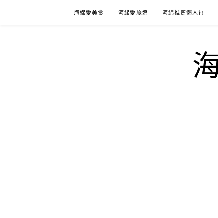
Skip
海綿愛美食
海綿愛旅遊
海綿推薦懶人包
to
content