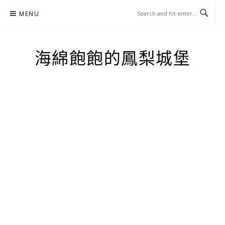
Skip
MENU
to
content
海綿飽飽的鳳梨城堡