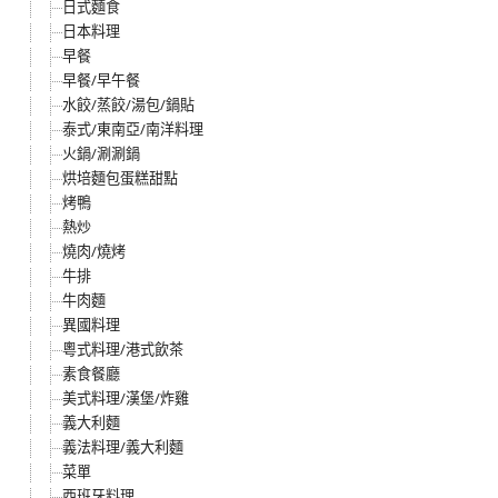
日式麵食
日本料理
早餐
早餐/早午餐
水餃/蒸餃/湯包/鍋貼
泰式/東南亞/南洋料理
火鍋/涮涮鍋
烘培麵包蛋糕甜點
烤鴨
熱炒
燒肉/燒烤
牛排
牛肉麵
異國料理
粵式料理/港式飲茶
素食餐廳
美式料理/漢堡/炸雞
義大利麵
義法料理/義大利麵
菜單
西班牙料理