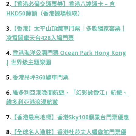
2.
【香港必備交通票券】香港八達通卡 – 含
HKD50餘額（香港機場領取）
3.
【香港】太平山頂纜車門票｜多款獨家套票｜
凌霄閣摩天台428入場門票
4.
香港海洋公園門票 Ocean Park Hong Kong
| 世界級主題樂園
5.
香港昂坪360纜車門票
6.
維多利亞港晚間航遊、「幻彩詠香江」航遊、
維多利亞港浪漫航遊
7.
【香港最高地標】香港Sky100觀景台門票優惠
8.
【全球名人進駐】香港杜莎夫人蠟像館門票優