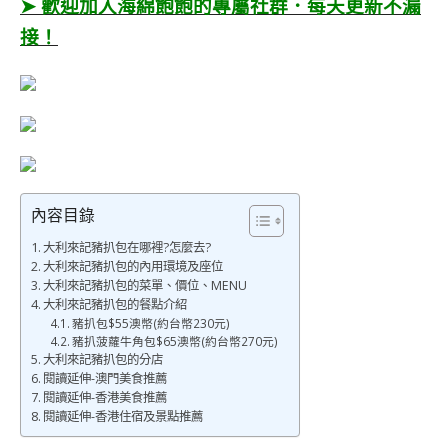
➤ 歡迎加入海綿飽飽的專屬社群．每天更新不漏
接！
內容目錄
大利來記豬扒包在哪裡?怎麼去?
大利來記豬扒包的內用環境及座位
大利來記豬扒包的菜單、價位、MENU
大利來記豬扒包的餐點介紹
豬扒包$55澳幣(約台幣230元)
豬扒菠蘿牛角包$65澳幣(約台幣270元)
大利來記豬扒包的分店
閱讀延伸-澳門美食推薦
閱讀延伸-香港美食推薦
閱讀延伸-香港住宿及景點推薦