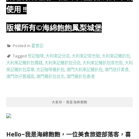
使用
!!
版權所有
©海綿飽飽鳳梨城堡
Posted in
愛食記
Tagged
世記咖啡
,
大利來記分店
,
大利來記官也街
,
大利來記豬扒包
,
大利來記豬扒包價錢
,
大利來記豬扒包分店
,
大利來記豬扒包官也街
,
大利
來記豬扒包菜單
,
文記咖啡豬扒包
,
澳門大利來記豬扒包
,
澳門氹仔美食
,
澳門氹仔舊城區
,
澳門豬扒包台北
,
澳門豬扒包香港
大家好，我是海綿飽飽
Hello~我是海綿飽飽，一位美食旅遊部落客，
喜