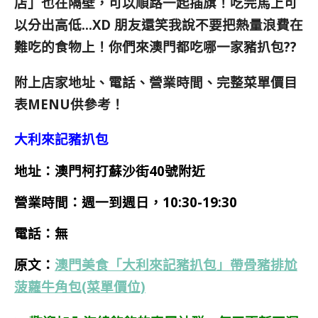
店
」也在隔壁，可以順路一起插旗！吃完馬上可
以分出高低…XD 朋友還笑我說不要把熱量浪費在
難吃的食物上！你們來澳門都吃哪一家豬扒包??
附上店家地址、電話、營業時間、完整菜單價目
表MENU供參考！
大利來記豬扒包
地址：澳門柯打蘇沙街40號附近
營業時間：週一到週日，10:30-19:30
電話：無
原文：
澳門美食「大利來記豬扒包」帶骨豬排尬
菠蘿牛角包(菜單價位)