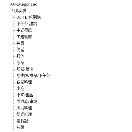
Uncategorized
台北美食
BUFFET吃到飽
下午茶-甜點
中式餐館
主題餐廳
丼飯
便當
其他
冰品
咖哩/豬排
咖啡廳/甜點/下午茶
客家料理
小吃
小吃-甜品
居酒屋/串燒
川湘料理
德式料理
愛食記
披薩