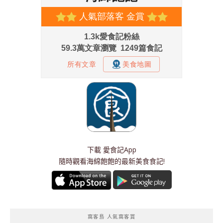
下載
愛食記App
隨時觀看海綿飽飽的最新美食食記!
窩客島 人氣窩客賞