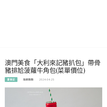
澳門美食「大利來記豬扒包」帶骨
豬排尬菠蘿牛角包(菜單價位)
愛食記
海綿飽飽
2024-04-25