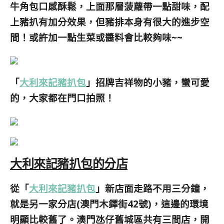
牛角包口感
酥鬆
，上面那層菠蘿帶一點甜味，配
上豬扒有加分效果，但豬排本身有很大的進步空
間！或許加一點生菜或醬料會比較夠味~~
「
大利來記豬扒包
」招牌吉祥物的小豬，蠻可愛
的，大家都在門口拍照！
大利來記豬扒包的分店
從「
大利來記豬扒包
」新店面走路不用三分鐘，
就是另一家分店(澳門木鐸街42號)，這邊的環境
明顯比較舊了。澳門氹仔舊城區共有三間店，開