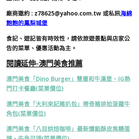
廠商邀約 :
z78625@yahoo.com.tw
或私訊
海綿
飽飽的鳳梨城堡
食記、遊記皆有時效性，請依旅遊景點與店家公
告的菜單、優惠活動為主。
閱讀延伸-澳門美食推薦
澳門美食「Dino Burger」雙層和牛漢堡、IG熱
門打卡餐廳(菜單價位)
澳門美食「大利來記豬扒包」帶骨豬排尬菠蘿牛
角包(菜單價位)
澳門美食「八目烘焙咖啡」最新爆餡酥皮焦糖蛋
撻、牛角可頌(菜單價位)