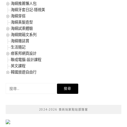
海綿推薦懶人包
海綿牙套日記-隱視美
海綿穿搭
海綿美髮造型
海綿試乘體驗
海綿開箱文系列
海綿雜誌賞
生活隨記
痞客邦網頁設計
聯成電腦-設計課程
英文課程
韓國旅遊自由行
搜
尋
關
鍵
2024-2026 食尚玩家駐站部落客
字: