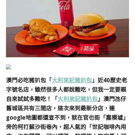
澳門必吃豬扒包「
大利來記豬扒包
」近40歷史老
字號名店，雖然很多人都說難吃，但我一定要親
自來試試多難吃！「
大利來記豬扒包
」澳門氹仔
舊城區共有三間店，這次來到最新分店，連
google地圖都還查不到，就在官也街「嘉模墟」
旁的柯打蘇沙街巷內，超人氣的「世記咖啡
內用