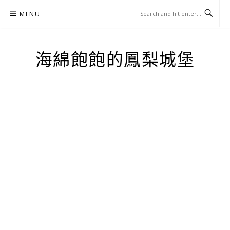
Skip
MENU
to
content
海綿飽飽的鳳梨城堡