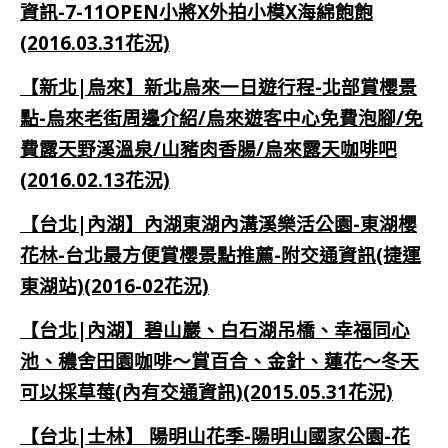
資訊-7-11OPEN小將X外拍小模X海綿飽飽
(2016.03.31花況)
【新北|烏來】新北烏來一日遊行程-北部賞櫻景
點-烏來老街周邊介紹/烏來遊客中心免費泡腳/免
費露天野溪溫泉/山豬肉香腸/烏來露天咖啡吧
(2016.02.13花況)
【台北|內湖】內湖東湖內溝溪樂活公園-東湖櫻
花林-台北最方便賞櫻景點推薦-附交通資訊(捷運
東湖站)(2016-02花況)
【台北|內湖】碧山巖、白石湖吊橋、幸福同心
池、穠舍田園咖啡～賞百合、金針、蓮花～冬天
可以採草莓(內有交通資訊)(2015.05.31花況)
【台北|士林】 陽明山花季-陽明山國家公園-花