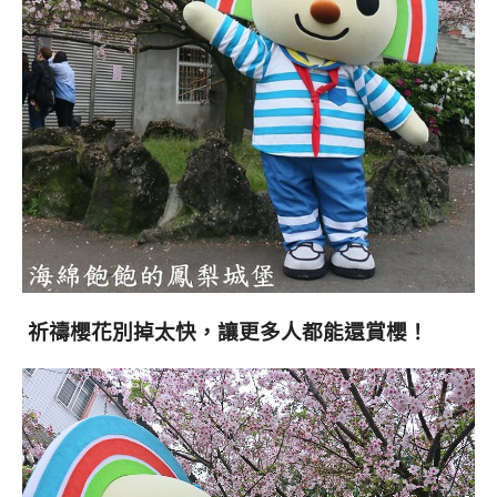
祈禱櫻花別掉太快，讓更多人都能還賞櫻！