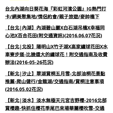
台北內湖向日葵花海『彩虹河濱公園』IG熱門打
卡/網美聚集地/情侶約會/親子旅遊/麥帥橋下
【台北|內湖】內湖碧山巖X白石湖吊橋X幸福同
心池X百合花田(附交通資訊)(2016.06.07花況)
【台北|北投】陽明山X竹子湖X高家繡球花田X水
車寮步道-比臉還大的繡球花！附交通指南及收費
辦法(2016-05-26花況)
【新北|汐止】翠湖賞桐五月雪-北部油桐花景點
推薦-爬山健行/金龍湖/交通指南/賞桐注意事項
(2016.05.02花況)
【新北|淡水】淡水無極天元宮吉野櫻-2016北部
賞櫻趣-快抓住櫻花季尾巴來場華麗櫻吹雪-交通