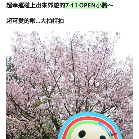
超幸運碰上出來郊遊的
7-11 OPEN小將
～
超可愛的啦…大拍特拍