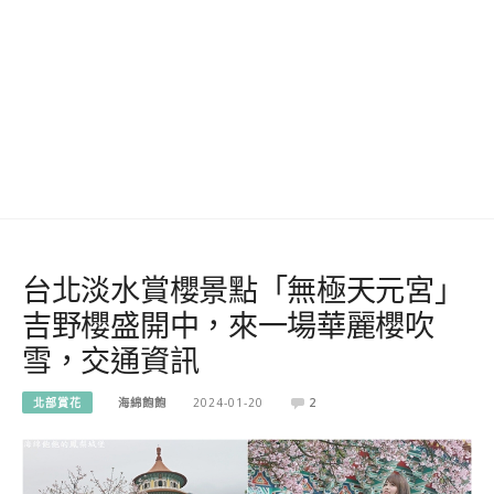
台北淡水賞櫻景點「無極天元宮」
吉野櫻盛開中，來一場華麗櫻吹
雪，交通資訊
北部賞花
海綿飽飽
2024-01-20
2