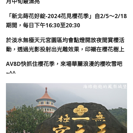
月中旬最漂亮
「新北蒔花好綻
-2024
花見櫻花季」自
2/5
～
2/18
期間，每日下午16:
30
至20:
30
於淡水無極天元宮園區均會點燈開放夜間賞櫻活
動，透過光影投射出光雕效果，印襯在櫻花樹上
AV8D快抓住櫻花季，來場華麗浪漫的櫻吹雪吧
~^^