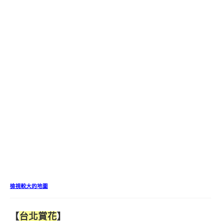
檢視較大的地圖
【
台北賞花
】