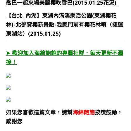
喬巴一起來場美麗櫻吹雪巴(2015.01.25花況)
【台北|內湖】東湖內溝溪樂活公園(東湖櫻花
林)-北部賞櫻新景點-我家門前有櫻花林唷（捷運
東湖站）(2015.01.25)
➤ 歡迎加入海綿飽飽的專屬社群．每天更新不漏
接！
如果您喜歡這篇文章，請幫
海綿飽飽
按讚鼓勵，
感謝您