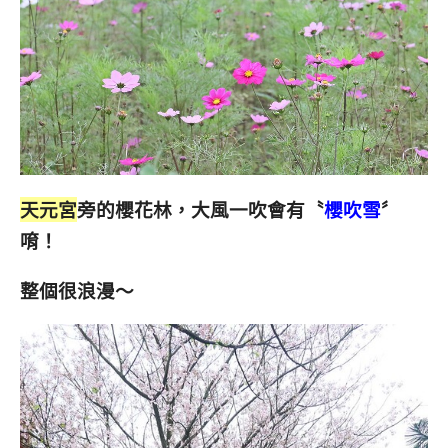
天元宮
旁的櫻花林，大風一吹會有〝
櫻吹雪
〞
唷！
整個很浪漫～