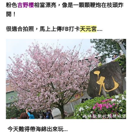
粉色
吉野櫻
相當漂亮，像是一顆顆鞭炮在枝頭炸
開！
很適合拍照，馬上上傳FB打卡
天元宮
….
今天難得帶海綿出來玩…