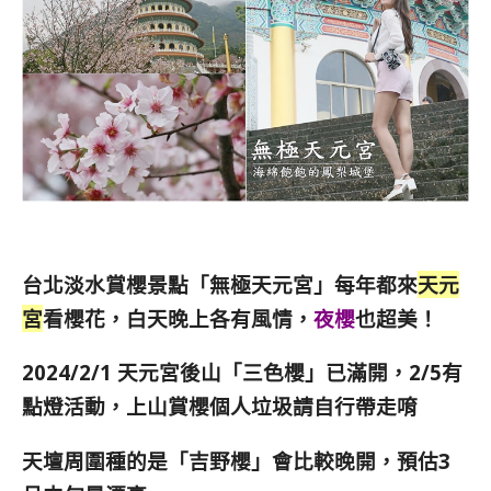
台北淡水賞櫻景點「無極天元宮」
每年都來
天元
宮
看櫻花，白天晚上各有風情，
夜櫻
也超美！
2024/2/1 天元宮後山「三色櫻」已滿開，
2/5有
點燈活動，上山賞櫻個人垃圾請自行帶走唷
天壇周圍種的是「吉野櫻」會比較晚開，預估3