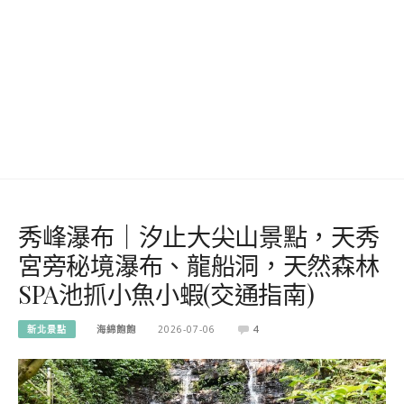
秀峰瀑布｜汐止大尖山景點，天秀
宮旁秘境瀑布、龍船洞，天然森林
SPA池抓小魚小蝦(交通指南)
新北景點
海綿飽飽
2026-07-06
4