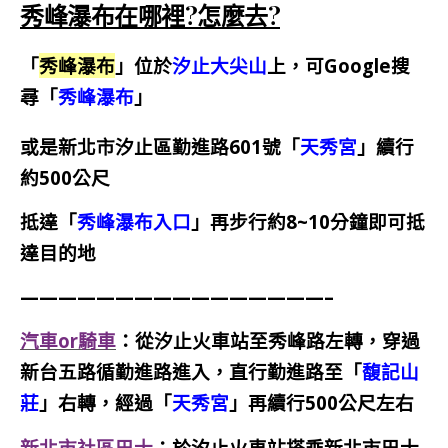
秀峰瀑布在哪裡?怎麼去?
「
秀峰瀑布
」位於
汐止大尖山
上，可Google搜
尋「
秀峰瀑布
」
或是新北市汐止區勤進路601號「
天秀宮
」續行
約500公尺
抵達「
秀峰瀑布入口
」再步行約8~10分鐘即可抵
達目的地
————————————————–
汽車or騎車
：從汐止火車站至秀峰路左轉，穿過
新台五路循勤進路進入，直行勤進路至「
馥記山
莊
」右轉，經過「
天秀宮
」再續行500公尺左右
新北市社區巴士
：於汐止火車站搭乘新北市巴士