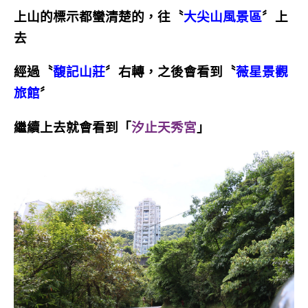
上山的標示都蠻清楚的，往〝
大尖山風景區
〞上
去
經過〝
馥記山莊
〞右轉，之後會看到〝
薇星景觀
旅館
〞
繼續上去就會看到「
汐止天秀宮
」