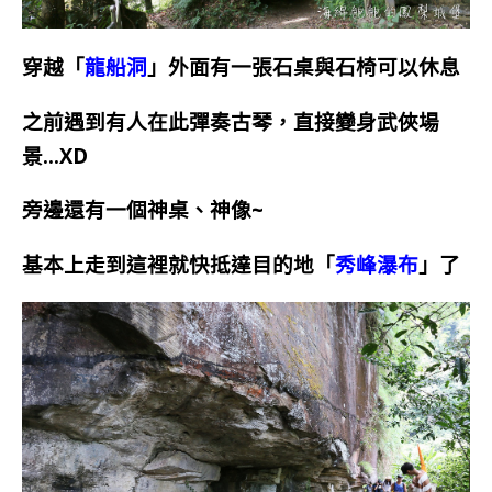
穿越「
龍船洞
」外面有一張石桌與石椅可以休息
之前遇到有人在此彈奏古琴，直接變身武俠場
景…XD
旁邊還有一個神桌、神像~
基本上走到這裡就快抵達目的地「
秀峰瀑布
」了