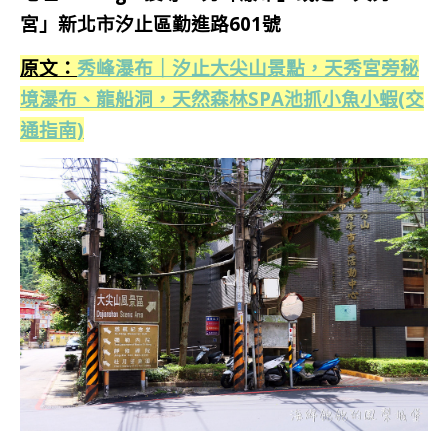
宮」新北市汐止區勤進路601號
原文：
秀峰瀑布｜汐止大尖山景點，天秀宮旁秘
境瀑布、龍船洞，天然森林SPA池抓小魚小蝦(交
通指南)