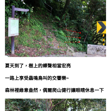
夏天到了，樹上的蟬聲相當宏亮
一路上享受蟲鳴鳥叫的交響樂~
森林裡綠意盎然，偶爾爬山健行讓眼睛休息一下