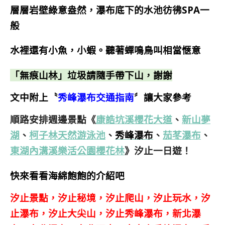
層層岩壁綠意盎然，瀑布底下的水池彷彿SPA一
般
水裡還有小魚，小蝦。聽著蟬鳴鳥叫相當愜意
「無痕山林」垃圾請隨手帶下山，謝謝
文中附上〝
秀峰瀑布交通指南
〞讓大家參考
順路安排週邊景點《
康誥坑溪櫻花大道
、
新山夢
湖
、
柯子林天然游泳池
、
秀峰瀑布
、
茄苳瀑布
、
東湖內溝溪樂活公園櫻花林
》汐止一日遊！
快來看看海綿飽飽的介紹吧
汐止景點，汐止秘境，汐止爬山，汐止玩水，汐
止瀑布，汐止大尖山，汐止秀峰瀑布，新北瀑