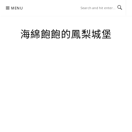
Skip
MENU
to
content
海綿飽飽的鳳梨城堡