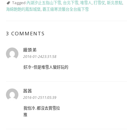
Tagged
內湖汐止五指山下雪
,
台北下雪
,
堆雪人
,
打雪仗
,
新北景點
,
海綿飽飽的鳳梨城堡
,
霸王級寒流襲台全台瘋下雪
3 COMMENTS
饅頭弟
表
示:
2016-01-2423:31:58
好冷~但是堆雪人蠻好玩的
茜茜
表
示:
2016-01-2511:05:39
我怕冷..都沒去賞雪拉
推