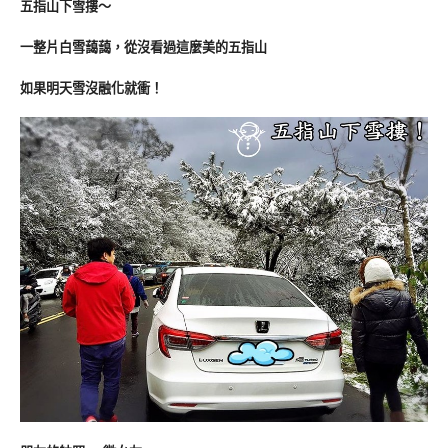
五指山下雪摟～
一整片白雪藹藹，從沒看過這麼美的五指山
如果明天雪沒融化就衝！