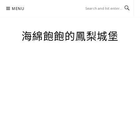
Skip
MENU
to
content
海綿飽飽的鳳梨城堡