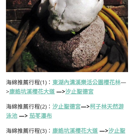
海綿推薦行程(1)：
東湖內溝溪樂活公園櫻花林
—
>
康誥坑溪櫻花大道
—>
汐止聖德宮
海綿推薦行程(2)：
汐止聖德宮
—>
柯子林天然游
泳池
—>
茄苳瀑布
海綿推薦行程(3)：
康誥坑溪櫻花大道
—>
汐止聖