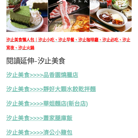
汐止美食懶人包｜汐止小吃、汐止早餐、汐止咖啡廳、汐止必吃、汐止
宵夜、汐止火鍋
閱讀延伸-汐止美食
汐止美食>>>>品香園燒臘店
汐止美食>>>>靜好大顆水餃乾拌麵
汐止美食>>>>華姐麵店(新台店)
汐止美食>>>>蕭家腿庫飯
汐止美食>>>>濟公小籠包