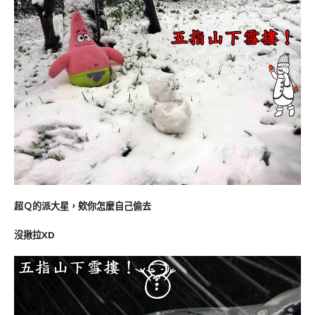
超Ｑ的派大星，欸你怎麼自己偷去
沒揪拉XD