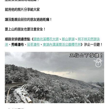
就用他的照片分享給大家
讓沒能親自前往的朋友過過乾癮！
要上山的朋友也要注意安全！
順路安排週邊景點《
康誥坑溪櫻花大道
、
新山夢湖
、
柯子林天然游泳
池
、
秀峰瀑布
、
茄苳瀑布
、
東湖內溝溪樂活公園櫻花林
》汐止一日遊！