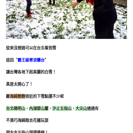
從來沒想過可以在台北看到雪
這回〝
霸王級寒流襲台
〞
讓台灣各地下起美麗的白雪！
真是太開心了！
離
海綿飽飽
很近的下雪點還不少呢
台北陽明山
、
內湖碧山巖
、
汐止五指山
、
大尖山
通通有
不湊巧海綿跑去花蓮玩耍
朋友去五指山現場連線！