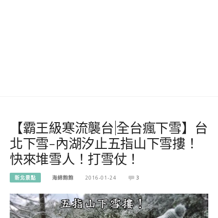
【霸王級寒流襲台|全台瘋下雪】台
北下雪-內湖汐止五指山下雪摟！
快來堆雪人！打雪仗！
新北景點
海綿飽飽
2016-01-24
3