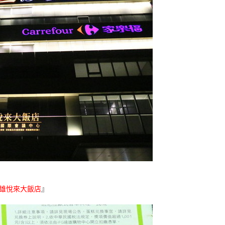
雄悅來大飯店
』