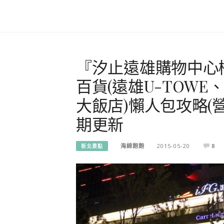
『汐止遠雄購物中心
百貨(遠雄U-TOWE
大飯店)懶人包攻略(
期更新
海綿飽飽
2015-05-20
8
新北景點