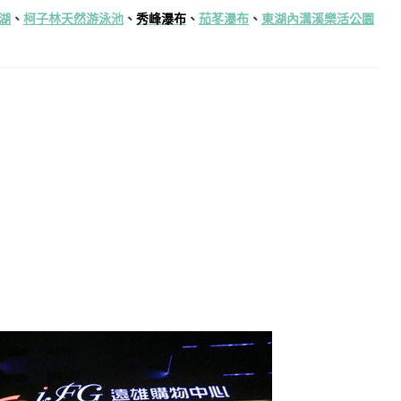
湖
、
柯子林天然游泳池
、
秀峰瀑布
、
茄苳瀑布
、
東湖內溝溪樂活公園