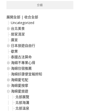
分類
展開全部
|
收合全部
Uncategorized
台北美食
居家清潔
廣宣
日本旅遊自由行
歇業
泰國古法算命
海綿不專業心得
海綿住宿推薦
海綿好康便宜報妳知
海綿愛宅配
海綿愛按摩
海綿愛旅遊
北部展覽
北部海灘
北部溫泉