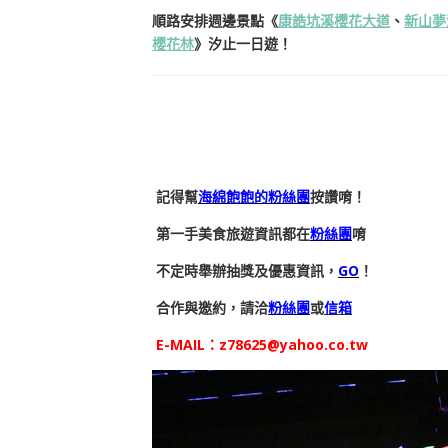
順路安排週邊景點《
康誥坑溪櫻花大道
、
新山夢
櫻花林
》汐止一日遊！
記得幫
海綿飽飽的粉絲團
按讚唷！
第一手美食旅遊資訊都在
粉絲團
唷
不定時舉辦抽獎及優惠資訊，
GO
！
合作與邀約，請洽
粉絲團
或
信箱
E-MAIL：
z78625@yahoo.co.tw