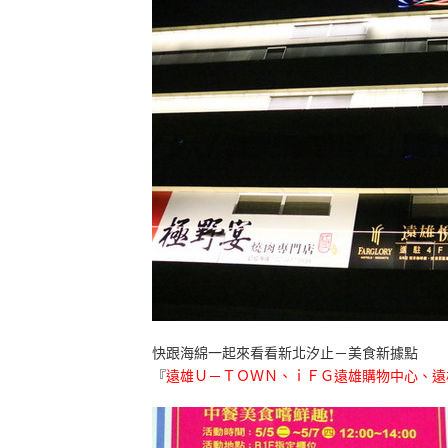
快跟海綿一起來看看新北汐止－美食新據點
『
遠雄Ｕ－ＴＯＷＮ、ｉＦＧ遠雄購物中心、遠