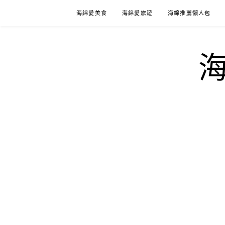
Skip
海綿愛美食
海綿愛旅遊
海綿推薦懶人包
to
content