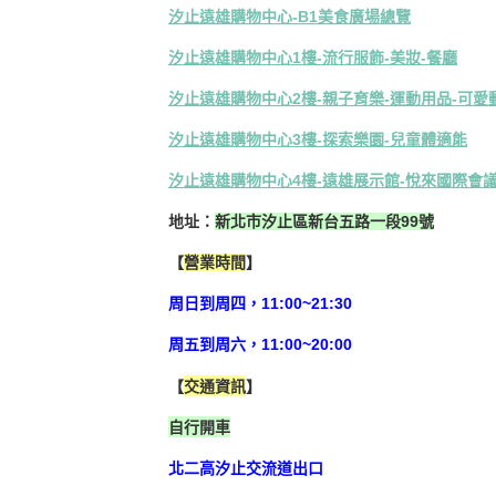
汐止遠雄購物中心-B1美食廣場總覽
汐止遠雄購物中心1樓-流行服飾-美妝-餐廳
汐止遠雄購物中心2樓-親子育樂-運動用品-可愛
汐止遠雄購物中心3樓-探索樂園-兒童體適能
汐止遠雄購物中心4樓-遠雄展示館-悅來國際會
地址：
新北市汐止區新台五路一段99號
【
營業時間
】
周日到周四，11:00~21:30
周五到周六，11:00~20:00
【
交通資訊
】
自行開車
北二高汐止交流道出口