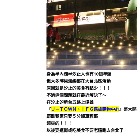
身為半內湖半汐止人也有10個年頭
但大多時候海綿都在大台北區活動
原因就是汐止的美食有點少！！！
不過這個問題就在最近解決了～
在汐止的新台五路上遠雄
『
Ｕ－ＴＯＷＮ、ｉＦＧ遠雄購物中心
』盛大開
距離我家只要５分鐘車程耶
超爽的！！！
以後要逛街或吃美食不要老遠跑去台北了