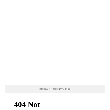
痞客邦 2018社群金點賞