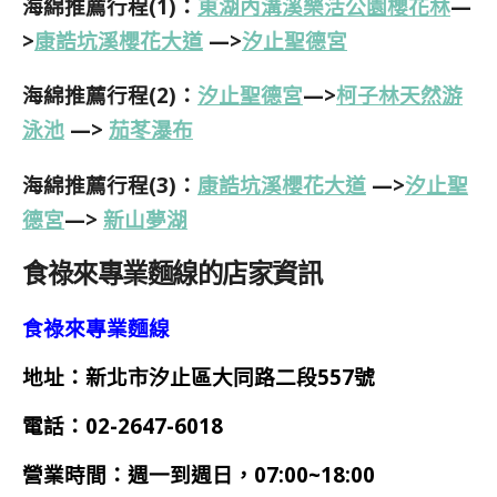
海綿推薦行程(1)：
東湖內溝溪樂活公園櫻花林
—
>
康誥坑溪櫻花大道
—>
汐止聖德宮
海綿推薦行程(2)：
汐止聖德宮
—>
柯子林天然游
泳池
—>
茄苳瀑布
海綿推薦行程(3)：
康誥坑溪櫻花大道
—>
汐止聖
德宮
—>
新山夢湖
食祿來專業麵線的店家資訊
食祿來專業麵線
地址：新北市汐止區大同路二段557號
電話：02-2647-6018
營業時間：週一到週日，07:00~18:00