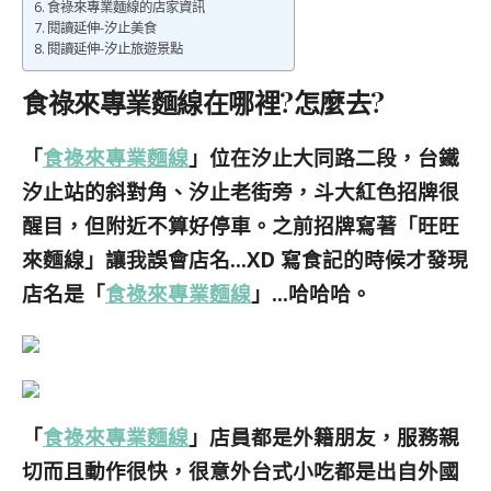
食祿來專業麵線的店家資訊
閱讀延伸-汐止美食
閱讀延伸-汐止旅遊景點
食祿來專業麵線在哪裡?怎麼去?
「
食祿來專業麵線
」位在汐止大同路二段，台鐵
汐止站的斜對角、汐止老街旁，斗大紅色招牌很
醒目，但附近不算好停車。之前招牌寫著「旺旺
來麵線」讓我誤會店名…XD 寫食記的時候才發現
店名是「
食祿來專業麵線
」…哈哈哈。
「
食祿來專業麵線
」店員都是外籍朋友，服務親
切而且動作很快，很意外台式小吃都是出自外國