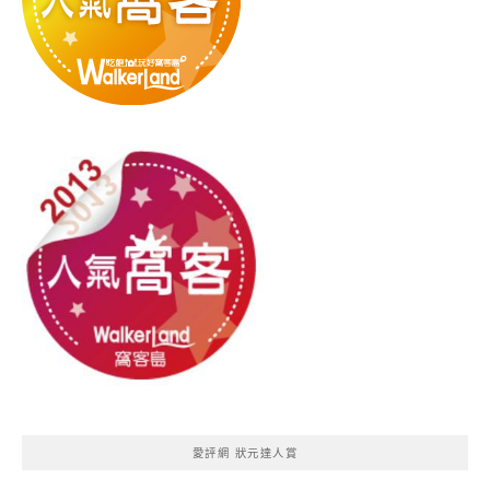
愛評網 狀元達人賞