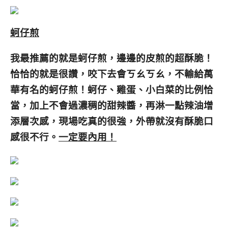
蚵仔煎
我最推薦的就是蚵仔煎，邊邊的皮煎的超酥脆！
恰恰的就是很讚，咬下去會ㄎㄠㄎㄠ，不輸給萬
華有名的蚵仔煎！蚵仔、雞蛋、小白菜的比例恰
當，加上不會過濃稠的甜辣醬，再淋一點辣油增
添層次感，現場吃真的很強，外帶就沒有酥脆口
感很不行。
一定要內用！