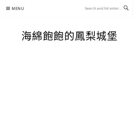
Skip
MENU
to
content
海綿飽飽的鳳梨城堡