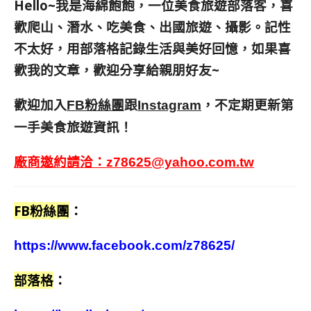
Hello~我是海綿飽飽，一位美食旅遊部落客，
喜
歡爬山、潛水、吃美食、出國旅遊、攝影。
記性
不太好，用部落格記錄生活與美好回憶，
如果喜
歡我的文章，歡迎分享給親朋好友
~
歡迎加入
跟
，不定期更新第
FB粉絲團
Instagram
一手美食旅遊資訊！
廠商邀約請洽：
z78625@yahoo.com.tw
FB粉絲團
：
https://www.facebook.com/z78625/
部落格
：