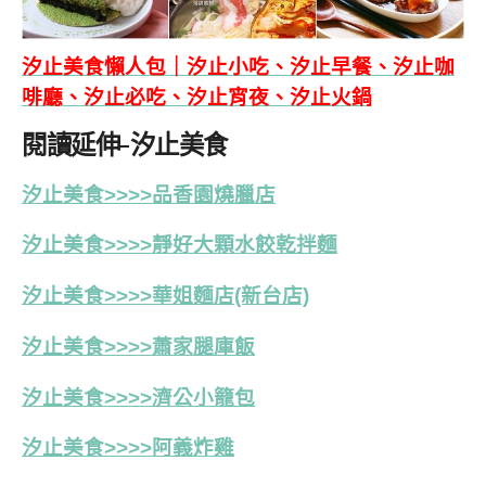
汐止美食懶人包｜汐止小吃、汐止早餐、汐止咖
啡廳、汐止必吃、汐止宵夜、汐止火鍋
閱讀延伸-汐止美食
汐止美食>>>>品香園燒臘店
汐止美食>>>>靜好大顆水餃乾拌麵
汐止美食>>>>華姐麵店(新台店)
汐止美食>>>>蕭家腿庫飯
汐止美食>>>>濟公小籠包
汐止美食>>>>阿義炸雞