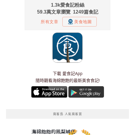
下載
愛食記App
隨時觀看海綿飽飽的最新美食食記!
窩客島 人氣窩客賞