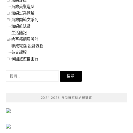
海綿美髮造型
海綿試乘體驗
海綿開箱文系列
海綿雜誌賞
生活隨記
痞客邦網頁設計
聯成電腦-設計課程
英文課程
韓國旅遊自由行
搜
尋
關
鍵
2024-2026 食尚玩家駐站部落客
字: