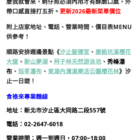
麼我就會來，蚵仔煎必須內用才有酥脆口感，外
帶口感直接打五折。
更新2026最新菜單價位
附上店家地址、電話、營業時間、價目表MENU
供參考！
順路安排週邊景點《
汐止聖德宮
、
康誥坑溪櫻花
大道
、
新山夢湖
、
柯子林天然游泳池
、
秀峰瀑
布
、
茄苳瀑布
、
東湖內溝溪樂活公園櫻花林
》汐
止一日遊！
食祿來專業麵線
地址：新北市汐止區大同路二段557號
電話：02-2647-6018
營業時間：週一到週日，07:00~18:00