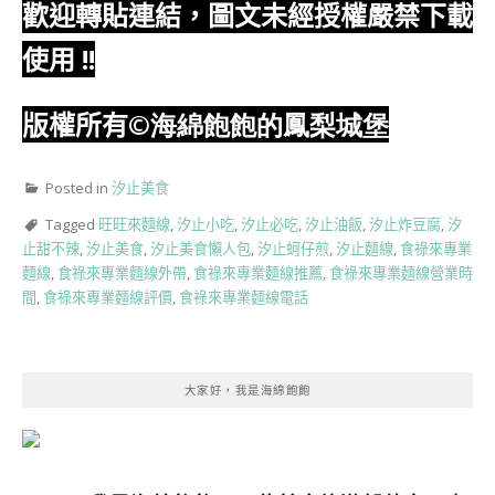
歡迎轉貼連結，圖文未經授權嚴禁下載
使用
!!
版權所有
©海綿飽飽的鳳梨城堡
Posted in
汐止美食
Tagged
旺旺來麵線
,
汐止小吃
,
汐止必吃
,
汐止油飯
,
汐止炸豆腐
,
汐
止甜不辣
,
汐止美食
,
汐止美食懶人包
,
汐止蚵仔煎
,
汐止麵線
,
食祿來專業
麵線
,
食祿來專業麵線外帶
,
食祿來專業麵線推薦
,
食祿來專業麵線營業時
間
,
食祿來專業麵線評價
,
食祿來專業麵線電話
大家好，我是海綿飽飽