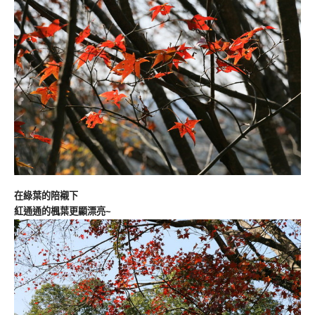
在綠葉的陪襯下
紅通通的楓葉更顯漂亮~