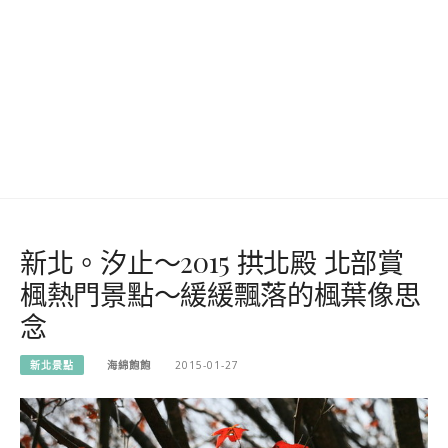
新北。汐止～2015 拱北殿 北部賞
楓熱門景點～緩緩飄落的楓葉像思
念
新北景點
海綿飽飽
2015-01-27