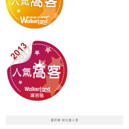
愛評網 狀元達人賞