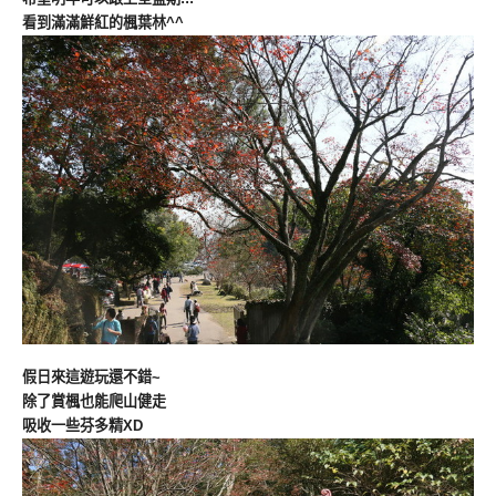
看到滿滿鮮紅的楓葉林^^
假日來這遊玩還不錯~
除了賞楓也能爬山健走
吸收一些芬多精XD