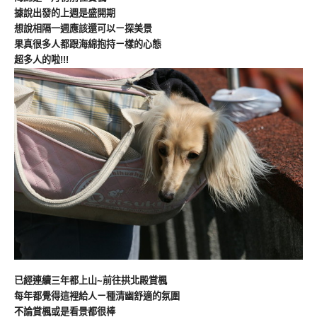
據說出發的上週是盛開期
想說相隔一週應該還可以ㄧ探美景
果真很多人都跟海綿抱持ㄧ樣的心態
超多人的啦!!!
已經連續三年都上山~前往拱北殿賞楓
每年都覺得這裡給人ㄧ種清幽舒適的氛圍
不論賞楓或是看景都很棒