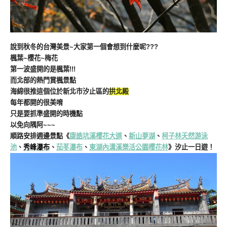
說到秋冬的台灣美景~大家第一個會想到什麼呢???
楓葉~櫻花~梅花
第一波盛開的是楓葉!!!
而北部的熱門賞楓景點
海綿很推這個位於新北市汐止區的
拱北殿
每年都開的很美唷
只是要抓準盛開的時機點
以免向隅阿~~~
順路安排週邊景點《
康誥坑溪櫻花大道
、
新山夢湖
、
柯子林天然游泳
池
、
秀峰瀑布
、
茄苳瀑布
、
東湖內溝溪樂活公園櫻花林
》汐止一日遊！