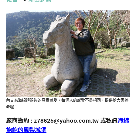
內文為海綿體驗後的真實感受，每個人的感受不盡相同，提供給大家參
考囉！
廠商邀約 :
z78625@yahoo.com.tw
或私訊
海綿
飽飽的鳳梨城堡