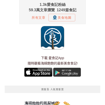
下載
愛食記App
隨時觀看海綿飽飽的最新美食食記!
窩客島 人氣窩客賞