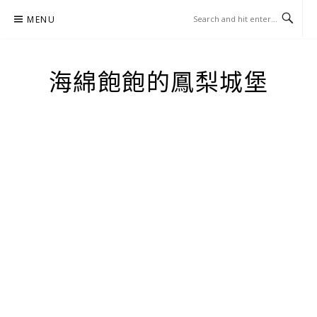
Skip
MENU
to
content
海綿飽飽的鳳梨城堡