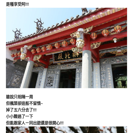
是種享受阿!!!
雖說只相隔一周
但楓葉卻這般不留情~
掉了五六分去了!!!
小小難過了一下
但能跟家人ㄧ同出遊還是很開心!!!