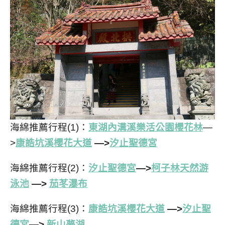
海綿推薦行程(1)：
東湖內溝溪樂活公園櫻花林
—
>
康誥坑溪櫻花大道
—>
汐止聖德宮
海綿推薦行程(2)：
汐止聖德宮
—>
柯子林天然游
泳池
—>
茄苳瀑布
海綿推薦行程(3)：
康誥坑溪櫻花大道
—>
汐止聖
德宮
—>
新山夢湖