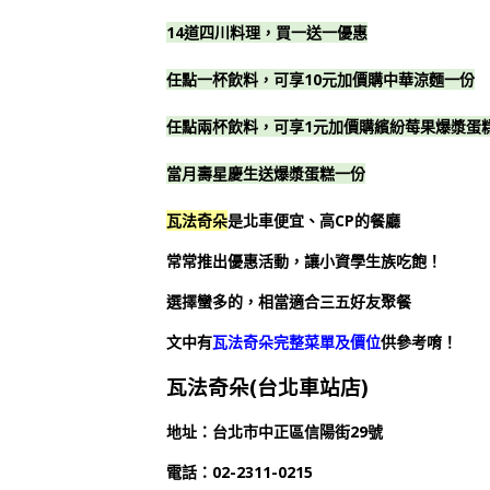
14道四川料理，買一送一優惠
任點一杯飲料，可享10元加價購中華涼麵一份
任點兩杯飲料，可享1元加價購繽紛莓果爆漿蛋
當月壽星慶生送爆漿蛋糕一份
瓦法奇朵
是北車便宜、高CP的餐廳
常常推出優惠活動，讓小資學生族吃飽！
選擇蠻多的，相當適合三五好友聚餐
文中有
瓦法奇朵完整菜單及價位
供參考唷！
瓦法奇朵(台北車站店)
地址：台北市中正區信陽街29號
電話：02-2311-0215