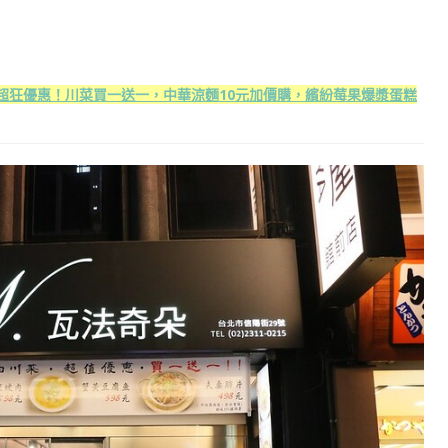
』超狂優惠！川菜買一送一，中華涼麵10元加價購，繽紛莓果爆漿蛋糕