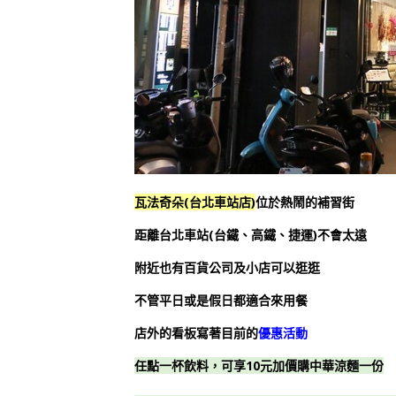
瓦法奇朵(台北車站店)
位於熱鬧的補習街
距離台北車站(台鐵、高鐵、捷運)不會太遠
附近也有百貨公司及小店可以逛逛
不管平日或是假日都適合來用餐
店外的看板寫著目前的
優惠活動
任點一杯飲料，可享10元加價購中華涼麵一份