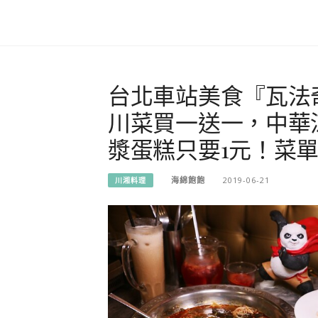
台北車站美食『瓦法
川菜買一送一，中華
漿蛋糕只要1元！菜單
海綿飽飽
2019-06-21
川湘料理