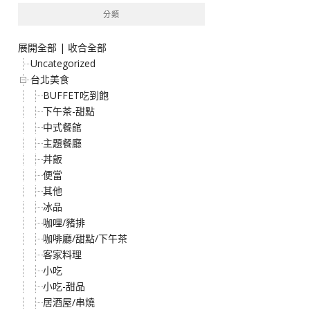
分類
展開全部
|
收合全部
Uncategorized
台北美食
BUFFET吃到飽
下午茶-甜點
中式餐館
主題餐廳
丼飯
便當
其他
冰品
咖哩/豬排
咖啡廳/甜點/下午茶
客家料理
小吃
小吃-甜品
居酒屋/串燒