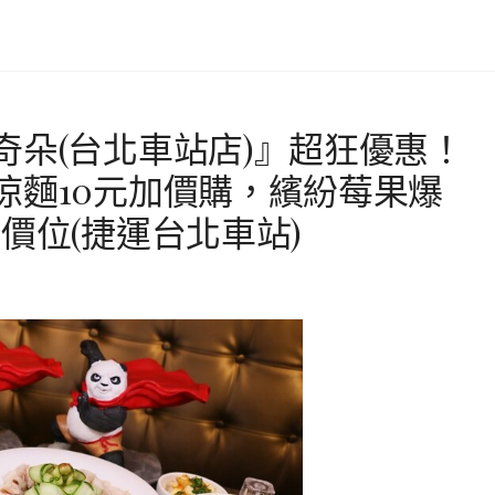
奇朵(台北車站店)』超狂優惠！
涼麵10元加價購，繽紛莓果爆
價位(捷運台北車站)