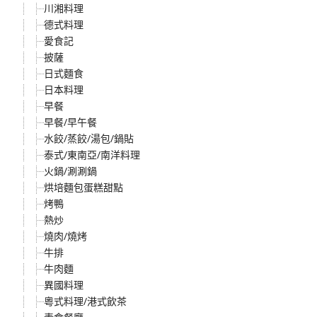
川湘料理
德式料理
愛食記
披薩
日式麵食
日本料理
早餐
早餐/早午餐
水餃/蒸餃/湯包/鍋貼
泰式/東南亞/南洋料理
火鍋/涮涮鍋
烘培麵包蛋糕甜點
烤鴨
熱炒
燒肉/燒烤
牛排
牛肉麵
異國料理
粵式料理/港式飲茶