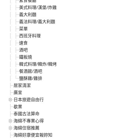
素食餐廳
美式料理/漢堡/炸雞
義大利麵
義法料理/義大利麵
菜單
西班牙料理
速食
酒吧
鐵板燒
韓式料理/韓炸/韓烤
餐酒館/酒吧
鹽酥雞/雞排
居家清潔
廣宣
日本旅遊自由行
歇業
泰國古法算命
海綿不專業心得
海綿住宿推薦
海綿好康便宜報妳知