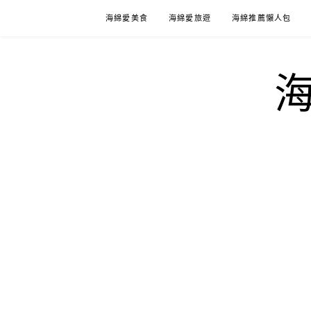
Skip
海綿愛美食
海綿愛旅遊
海綿推薦懶人包
to
content