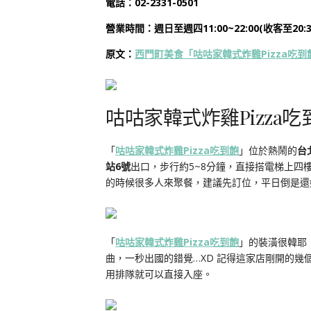
電話：02-2331-0501
營業時間：
週日至週四11:00~22:00(收客至20:3
原文：
西門町美食「咕咕家韓式炸雞Pizza吃到
咕咕家韓式炸雞Pizza
「
咕咕家韓式炸雞Pizza吃到飽
」位於熱鬧的
台
站6號
出口，步行約5~8分鐘，直接搭電梯上四
的時候很多人來聚餐，建議先訂位，平日倒是還
「
咕咕家韓式炸雞Pizza吃到飽
」的裝潢很韓耶
曲，一秒出國的錯覺…XD 記得這家店剛開的
用排隊就可以直接入座。