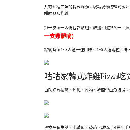
共有七種口味的韓式炸雞，現點現做的韓式蜜汁
醋跟原味炸雞
第一次每一人份包含雞翅、雞腿、腿排各一。續
一支雞腿唷)
點餐時每1~3人選一種口味、4~5人選兩種口味
咕咕家韓式炸雞Pizza吃
自助吧有披薩、炸雞、炸物、韓國釜山魚板湯、
沙拉吧有生菜、小黃瓜、番茄、甜椒…可搭配千