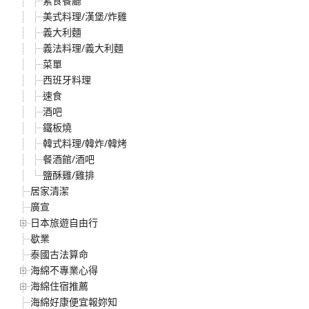
素食餐廳
美式料理/漢堡/炸雞
義大利麵
義法料理/義大利麵
菜單
西班牙料理
速食
酒吧
鐵板燒
韓式料理/韓炸/韓烤
餐酒館/酒吧
鹽酥雞/雞排
居家清潔
廣宣
日本旅遊自由行
歇業
泰國古法算命
海綿不專業心得
海綿住宿推薦
海綿好康便宜報妳知