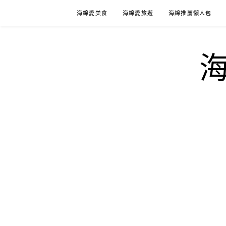
Skip
海綿愛美食
海綿愛旅遊
海綿推薦懶人包
to
content