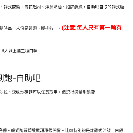
、韓式辣醬、雪花起司、洋蔥奶油、招牌酥脆，自助吧自取的韓式糖
(注意:每人只有第一輪有
點時每一人份是雞翅、腿排各一。
、6人以上選三種口味
到飽-自助吧
沙拉、辣味炒碼麵可以任意取用，但記得適量別浪費
島醬。韓式醃蘿蔔酸酸甜甜很開胃。比較特別的是炸雞奶油飯，白飯