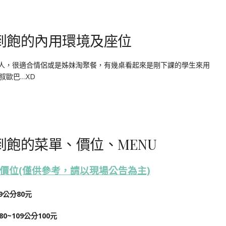
吃到飽的內用環境及座位
4人，很適合情侶或是姊妹淘聚餐，有幾桌看起來是剛下課的學生來用
叔歐巴…XD
吃到飽的菜單、價位、MENU
單價位
(僅供參考，請以現場公告為主)
9公分80元
0~109公分100元