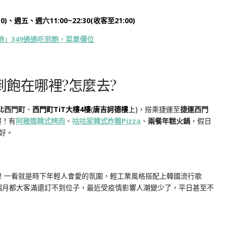
0)、週五、週六11:00~22:30(收客至21:00)
飽」349通通吃到飽，菜單價位
吃到飽在哪裡?怎麼去?
北西門町
、
西門町TiT大樓4樓
(
唐吉訶德樓
上)
，搭乘捷運至
捷運西門
樓！有
阿豬媽韓式烤肉
、
咕咕家韓式炸雞Pizza
、
兩餐年糕火鍋
，假日
好。
！一看就是時下年輕人會愛的氛圍，輕工業風格搭配上韓國流行歌
幾個月都大客滿還訂不到位子，最近受疫情影響人潮變少了，平日甚至不