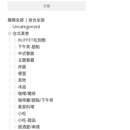
分類
展開全部
|
收合全部
Uncategorized
台北美食
BUFFET吃到飽
下午茶-甜點
中式餐館
主題餐廳
丼飯
便當
其他
冰品
咖哩/豬排
咖啡廳/甜點/下午茶
客家料理
小吃
小吃-甜品
居酒屋/串燒