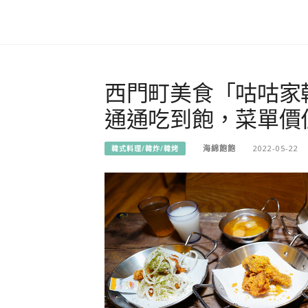
西門町美食「咕咕家韓式
通通吃到飽，菜單價
海綿飽飽
2022-05-22
韓式料理/韓炸/韓烤