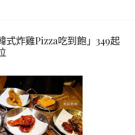
炸雞Pizza吃到飽」349起
位