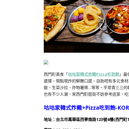
西門町美食「
咕咕家韓式炸雞Pizza吃到飽
」最
選擇，現點現炸的鮮嫩口感，自助吧有多元食材
飯、生菜沙拉、炸物薯條…等等。平常貴三三的
也有不少人潮，來西門町逛街不妨參考這家，吃
咕咕家韓式炸雞+Pizza吃到飽-KOREA
地址：台北市萬華區西寧南路123號4樓(西門町T