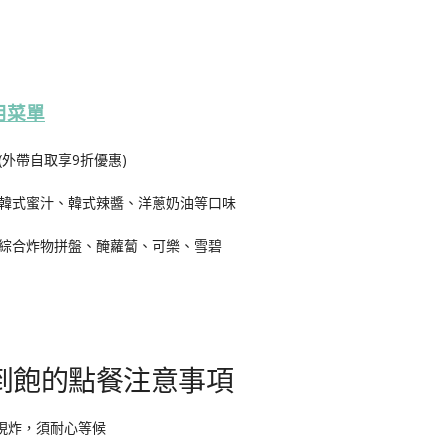
用菜單
外帶自取享9折優惠)
韓式蜜汁、韓式辣醬、洋蔥奶油等口味
綜合炸物拼盤、醃蘿蔔、可樂、雪碧
吃到飽的點餐注意事項
現炸，須耐心等候