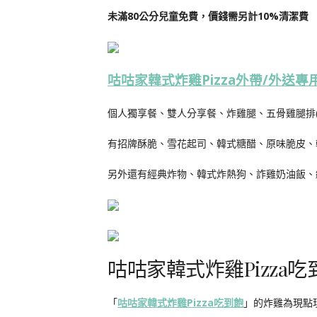
未滿80公分兒童免費，價錢需另計10%清潔費
咕咕家韓式炸雞Pizza外帶/外送專
個人獨享餐、雙人分享餐、炸雞腿、五骨雞腿排(
有招牌酥脆、雪花起司、韓式糖醋、原味脆皮、
另外還有經典炸物、韓式炸熱狗、詐雞奶油飯、
咕咕家韓式炸雞Pizza
「
咕咕家韓式炸雞Pizza吃到飽
」的炸雞為現點