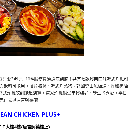
低只要349元+10%服務費通通吃到飽！共有七款經典口味韓式炸雞可
與飲料可取用，薄片披薩、韓式炸熱狗、韓國釜山魚板湯、炸雞奶油
韓式炸雞吃到飽超划算，這家炸雞很受年輕族群、學生的喜愛，平日
完再去逛唐吉軻德唷！
N CHICKEN PLUS+
iT大樓4樓/唐吉訶德樓上)