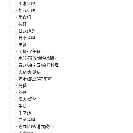
川湘料理
德式料理
愛食記
披薩
日式麵食
日本料理
早餐
早餐/早午餐
水餃/蒸餃/湯包/鍋貼
泰式/東南亞/南洋料理
火鍋/涮涮鍋
烘培麵包蛋糕甜點
烤鴨
熱炒
燒肉/燒烤
牛排
牛肉麵
異國料理
粵式料理/港式飲茶