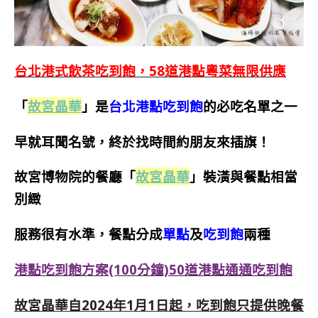
台北港式飲茶吃到飽，58道港點粵菜無限供應
「
故宮晶華
」是
台北港點吃到飽
的必吃名單之一
早就耳聞名號，終於找時間約朋友來插旗！
故宮博物院的餐廳「
故宮晶華
」裝潢與餐點相當
別緻
服務很有水準，餐點分成
單點
及
吃到飽
兩種
港點吃到飽方案(100分鐘)50道港點通通吃到飽
故宮晶華自2024年1月1日起，吃到飽只提供晚餐