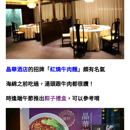
晶華酒店
的招牌「
紅燒牛肉麵
」頗有名氣
海綿之前吃過，湯頭跟牛肉都很讚！
時逢端午節推出
粽子禮盒
，可以參考唷