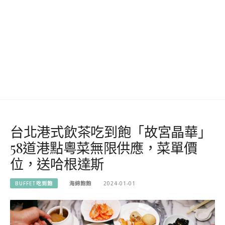
台北港式飲茶吃到飽「故宮晶華」
58道港點粵菜無限供應，菜單價
位，送哈根達斯
BUFFET吃到飽
海綿飽飽
2024-01-01