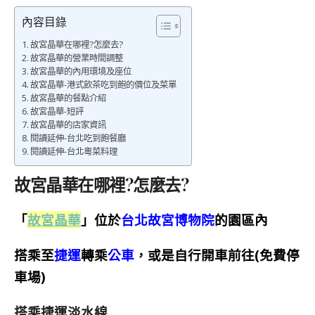
內容目錄
故宮晶華在哪裡?怎麼去?
故宮晶華的營業時間調整
故宮晶華的內用環境及座位
故宮晶華-港式飲茶吃到飽的價位及菜單
故宮晶華的餐點介紹
故宮晶華-短評
故宮晶華的店家資訊
閱讀延伸-台北吃到飽餐廳
閱讀延伸-台北粵菜料理
故宮晶華在哪裡?怎麼去?
「
故宮晶華
」
位於
台北故宮博物院
的園區內
搭乘至
捷運
轉乘
公車
，或是自行開車前往(免費停
車場)
搭乘捷運淡水線