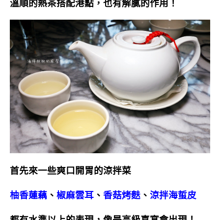
溫順的熱茶搭配港點，也有解膩的作用！
首先來一些爽口開胃的涼拌菜
柚香蓮藕
、
椒麻雲耳
、
香菇烤麩
、
涼拌海蜇皮
都有水準以上的表現，像是高級喜宴會出現！