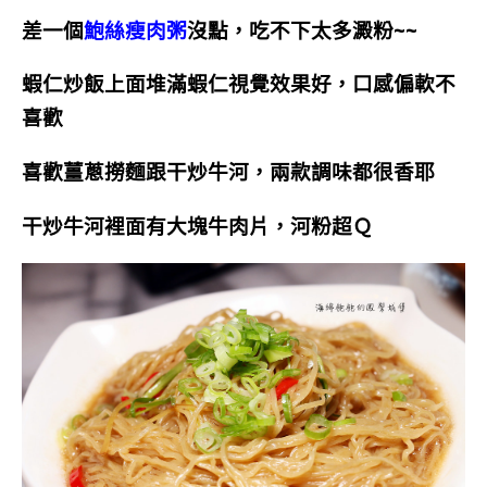
差一個
鮑絲瘦肉粥
沒點，吃不下太多澱粉~~
蝦仁炒飯上面堆滿蝦仁視覺效果好，口感偏軟不
喜歡
喜歡薑蔥撈麵跟干炒牛河，兩款調味都很香耶
干炒牛河裡面有大塊牛肉片，河粉超Ｑ