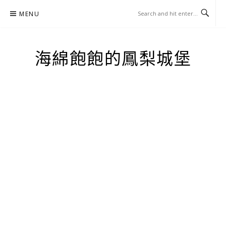
Skip
MENU
to
content
海綿飽飽的鳳梨城堡