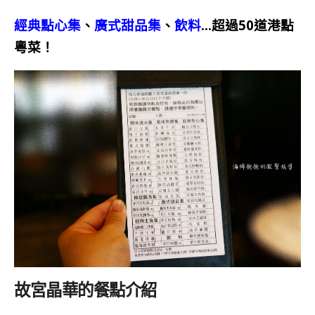
經典點心集
、
廣式甜品集
、
飲料
…超過50道港點
粵菜！
故宮晶華的餐點介紹