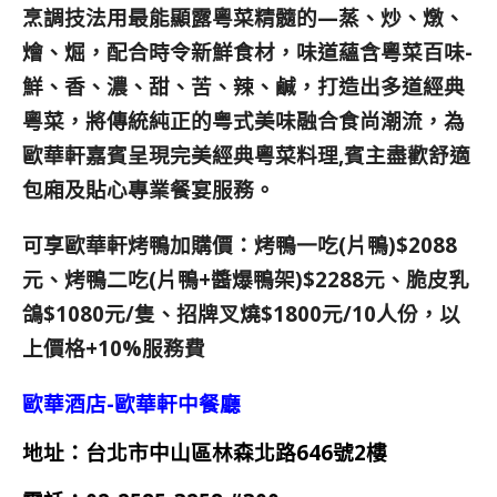
烹調技法用最能顯露粵菜精髓的—蒸、炒、燉、
燴、煀，配合時令新鮮食材，味道蘊含粵菜百味-
鮮、香、濃、甜、苦、辣、鹹，打造出多道經典
粵菜，將傳統純正的粤式美味融合食尚潮流，為
歐華軒嘉賓呈現完美經典粵菜料理,賓主盡歡舒適
包廂及貼心專業餐宴服務。
可享歐華軒烤鴨加購價：烤鴨一吃(片鴨)$2088
元、烤鴨二吃(片鴨+醬爆鴨架)$2288元、
脆皮乳
鴿
$1080元/
隻、
招牌叉燒
$1800元/10
人份，以
上價格+10%服務費
歐華酒店-歐華軒中餐廳
地址：台北市中山區林森北路646號2樓