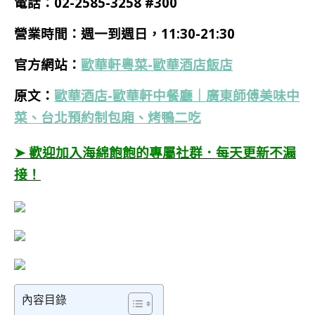
電話：
02-2585-3258 #300
營業時間：週一到週日，11:30-21:30
官方網站：
歐華軒粵菜-歐華酒店飯店
原文：
歐華酒店-歐華軒中餐廳｜廣東師傅美味中
菜、台北預約制包廂、烤鴨二吃
➤ 歡迎加入海綿飽飽的專屬社群．每天更新不漏
接！
內容目錄