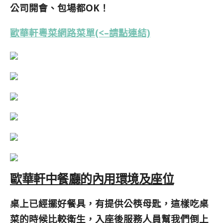
公司開會、包場都OK！
歐華軒粵菜網路菜單(<–請點連結)
歐華軒中餐廳的內用環境及座位
桌上已經擺好餐具，有提供公筷母匙，這樣吃桌
菜的時候比較衛生，入座後服務人員幫我們倒上