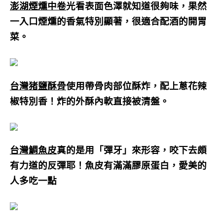
澎湖煙燻中卷
光看表面色澤就知道很夠味，果然
一入口煙燻的香氣特別顯著，很適合配酒的開胃
菜。
台灣猪鹽酥骨
使用帶骨肉部位酥炸，配上蔥花辣
椒特別香！炸的外酥內軟直接被清盤。
台灣鯛魚皮
真的是用「彈牙」來形容，咬下去頗
有力道的反彈耶！魚皮有滿滿膠原蛋白，愛美的
人多吃一點