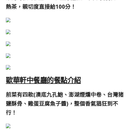
熱茶，親切度直接給100分！
歐華軒中餐廳的餐點介紹
前菜有四款(澳底九孔鮑、澎湖煙燻中卷、台灣猪
鹽酥骨、雞蛋豆腐魚子醬)，整個香氣猖狂到不
行！