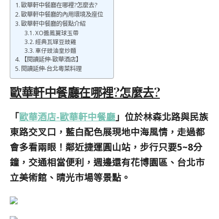
歐華軒中餐廳在哪裡?怎麼去?
歐華軒中餐廳的內用環境及座位
歐華軒中餐廳的餐點介紹
XO醬鳳翼球玉帶
經典瓦罉豆豉雞
車仔豉油皇炒麵
【閱讀延伸-歐華酒店】
閱讀延伸-台北粵菜料理
歐華軒中餐廳在哪裡?怎麼去?
「
歐華酒店-歐華軒中餐廳
」位於林森北路與民族
東路交叉口，藍白配色展現地中海風情，走過都
會多看兩眼！鄰近捷運圓山站，步行只要5~8分
鐘，交通相當便利，週邊還有花博園區、台北市
立美術館、晴光市場等景點。