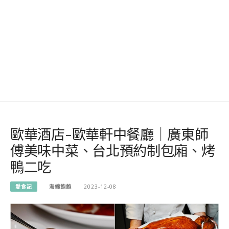
歐華酒店-歐華軒中餐廳｜廣東師
傅美味中菜、台北預約制包廂、烤
鴨二吃
愛食記
海綿飽飽
2023-12-08