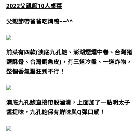
2022父親節10人桌菜
父親節帶爸爸吃烤鴨~~^^
前菜有四款(澳底九孔鮑、澎湖煙燻中卷、台灣猪
鹽酥骨、台灣鯛魚皮)，有三道冷盤、一道炸物，
整個香氣猖狂到不行！
澳底九孔鮑
直接帶殼滷漬，上面加了一點明太子
醬提味，九孔鮑保有鮮味與Q彈口感！