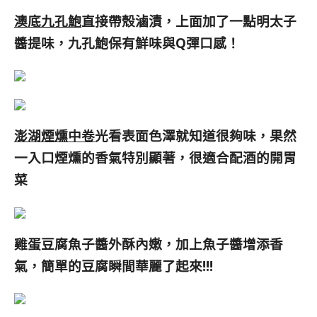
澳底九孔鮑
直接帶殼滷漬，上面加了一點明太子
醬提味，九孔鮑保有鮮味與Q彈口感！
澎湖煙燻中卷
光看表面色澤就知道很夠味，果然
一入口煙燻的香氣特別顯著，很適合配酒的開胃
菜
雞蛋豆腐魚子醬外酥內嫩，加上魚子醬增添香
氣，簡單的豆腐瞬間華麗了起來!!!