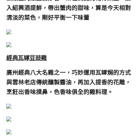
入紹興酒提鮮，帶出蟹肉的甜味，算是今天相對
清淡的菜色，剛好平衡一下味蕾
經典瓦罉豆豉雞
廣州經典八大名雞之一，巧妙運用瓦罉焗的方式
與雲林老店傳統釀製醬油，再加入提香的花雕，
烹飪出香味撲鼻，色香味俱全的雞料理。