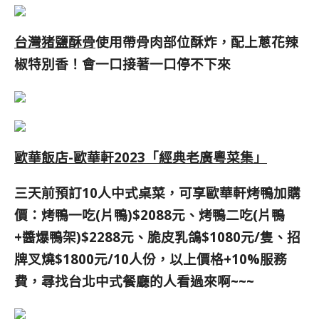
台灣猪鹽酥骨
使用帶骨肉部位酥炸，配上蔥花辣
椒特別香！會一口接著一口停不下來
歐華飯店-歐華軒2023「經典老廣粵菜集」
三天前預訂10人中式桌菜，可享歐華軒烤鴨加購
價：烤鴨一吃(片鴨)$2088元、烤鴨二吃(片鴨
+醬爆鴨架)$2288元、脆皮乳鴿$1080元/隻、招
牌叉燒$1800元/10人份，以上價格+10%服務
費，
尋找台北中式餐廳的人看過來啊~~~