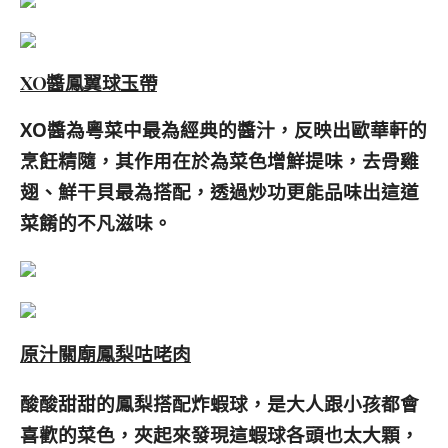
XO
醬鳳翼球玉帶
XO醬為粵菜中最為經典的醬汁，反映出歐華軒的
烹飪精隨，其作用在於為菜色增鮮提味，去骨雞
翅、鮮干貝最為搭配，透過炒功更能品味出這道
菜餚的不凡滋味。
原汁關廟鳳梨咕咾肉
酸酸甜甜的鳳梨搭配炸蝦球，是
大人跟小孩都會
喜歡的菜色，夾起來發現這蝦球各頭也太大顆，