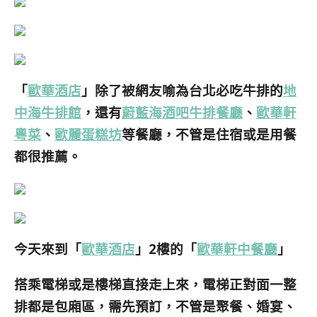
「
歐華酒店
」除了被網友喻為台北必吃牛排的
地
中海牛排館
，還有
蔚藍海酒吧牛排餐廳
、
歐華軒
粵菜
、
歐麗蛋糕坊
等餐廳，不管是住宿或是用餐
都很推薦。
今天來到「
歐華酒店
」2樓的「
歐華軒中餐廳
」
搭乘電梯或是樓梯直接走上來，電梯正對面一整
排都是包廂區，需先預訂，不管是聚餐、婚宴、