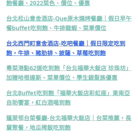
飽餐廳、2022菜色、價位、優惠
台北松山意舍酒店-Que原木燒烤餐廳｜假日早午
餐buffet吃到飽、牛排龍蝦、菜單價位
台北西門町意舍酒店-吃吧餐廳｜假日限定吃到
飽，牛排、豬肋排、披薩、草莓吃到飽
粵菜港點62道吃到飽「台北福華大飯店 珍珠坊」
加贈哈根達斯、菜單價位、學生銀髮族優惠
台北Buffet吃到飽「福華大飯店彩虹座」東南亞
自助饗宴，紅白酒喝到飽
蓬萊邨台菜餐廳-台北福華大飯店｜台菜推薦，長
輩聚餐，地瓜稀飯吃到飽