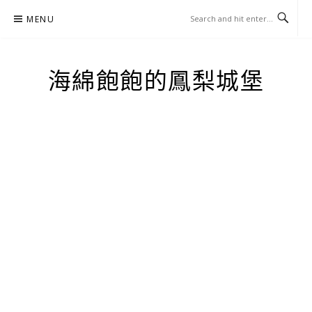
Skip
MENU
to
content
海綿飽飽的鳳梨城堡