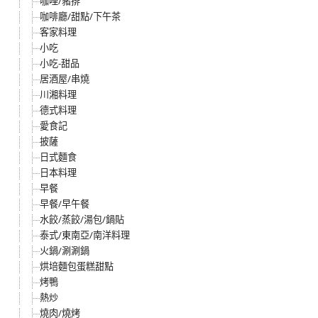
咖哩/豬排
咖啡廳/甜點/下午茶
客家料理
小吃
小吃-甜品
居酒屋/串燒
川湘料理
德式料理
愛食記
披薩
日式麵食
日本料理
早餐
早餐/早午餐
水餃/蒸餃/湯包/鍋貼
泰式/東南亞/南洋料理
火鍋/涮涮鍋
烘培麵包蛋糕甜點
烤鴨
熱炒
燒肉/燒烤