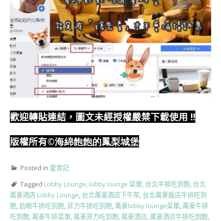
歡迎轉貼連結，圖文未經授權嚴禁下載使用
!!
版權所有
©海綿飽飽的鳳梨城堡
Posted in
愛食記
Tagged
Lobby Lounge
,
lobby lounge 菜單
,
台北牛排吃到飽
,
台北
萬豪酒店 Lobby Lounge
,
台北萬豪酒店下午茶
,
台北萬豪飯店牛排吃到
飽
,
肋眼牛排吃到飽
,
菲力牛排吃到飽
,
萬豪lobby lounge菜單
,
萬豪牛排
吃到飽
,
萬豪牛排菜單
,
萬豪菲力吃到飽
,
萬豪酒店
,
萬豪酒店牛排吃到飽
,