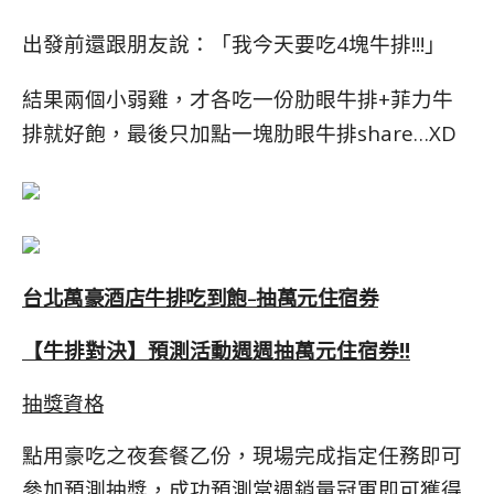
出發前還跟朋友說：「我今天要吃4塊牛排!!!」
結果兩個小弱雞，才各吃一份肋眼牛排+菲力牛
排就好飽，最後只加點一塊肋眼牛排share…XD
台北萬豪酒店牛排吃到飽-抽萬元住宿券
【牛排對決】預測活動週週抽萬元住宿券!!
抽獎資格
點用豪吃之夜套餐乙份，現場完成指定任務即可
參加預測抽獎，成功預測當週銷量冠軍即可獲得