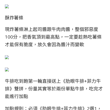
酥炸薯條
現炸薯條淋上起司醬跟牛肉肉醬，整個邪惡度
100分，把香氣頂到最高點，一定要趁熱吃薯條
才能保有脆度，放久會因為醬汁而變軟
牛排吃到飽第一輪直接送上《肋眼牛排+菲力牛
排》雙拼，份量其實等於兩份單點牛排，吃完才
能進行加點
加點規則：必須《肋眼牛排+菲力牛排》2選1，