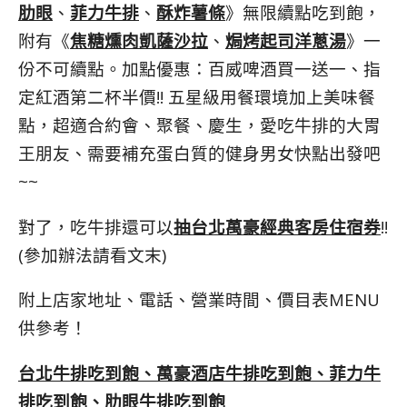
肋眼
、
菲力牛排
、
酥炸薯條
》無限續點吃到飽，
附有《
焦糖燻肉凱薩沙拉
、
焗烤起司洋蔥湯
》一
份不可續點。加點優惠：百威啤酒買一送一、指
定紅酒第二杯半價!! 五星級用餐環境加上美味餐
點，超適合約會、聚餐、慶生，愛吃牛排的大胃
王朋友、需要補充蛋白質的健身男女快點出發吧
~~
對了，吃牛排還可以
抽
台北萬豪經典客房住宿券
!!
(參加辦法請看文末)
附上店家地址、電話、營業時間、價目表MENU
供參考！
台北牛排吃到飽、萬豪酒店牛排吃到飽、菲力牛
排吃到飽、肋眼牛排吃到飽