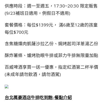
供應時段：週一至週五，17:30~20:30 限定販售
(9/23補班日適用，例假日不適用)
套餐價格：每位$1399元， 滿6歲至12歲的孩童
每位$700元
含焦糖燻肉凱薩沙拉乙份、焗烤起司洋蔥湯乙份
酥炸薯條、爐烤肋眼牛排或菲力牛排無限量加點
百威啤酒享買一送一優惠，指定紅酒第二杯半價
(未成年請勿飲酒，請勿酒駕)
台北萬豪酒店牛排吃到飽-餐點介紹