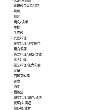
火鍋/涮涮鍋
烘培麵包蛋糕甜點
烤鴨
熱炒
燒肉/燒烤
牛排
牛肉麵
異國料理
粵式料理/港式飲茶
素食餐廳
美式料理/漢堡/炸雞
義大利麵
義法料理/義大利麵
菜單
西班牙料理
速食
酒吧
鐵板燒
韓式料理/韓炸/韓烤
餐酒館/酒吧
鹽酥雞/雞排