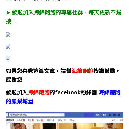
➤ 歡迎加入海綿飽飽的專屬社群．每天更新不漏
接！
如果您喜歡這篇文章，請幫
海綿飽飽
按讚鼓勵，
感謝您
歡迎加入
海綿飽飽
的facebook粉絲團
海綿飽飽
的鳳梨城堡