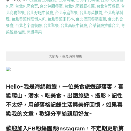
包廂
,
台北包廂合菜
,
台北包廂餐廳
,
台北包廂餐廳推薦
,
台北台菜餐廳
,
台
北商務聚餐
,
台北好吃中餐廳
,
台北家庭聚餐
,
台北粵菜推薦
,
台北粵菜料
理
,
台北粵菜料理懶人包
,
台北粵菜米其林
,
台北粵菜餐廳推薦
,
台北約會
餐廳
,
台北老字號餐廳
,
台北聚餐
,
台北高級中餐廳
,
台菜餐廳推薦台北
,
粵
菜餐廳推薦
,
高級粵菜
大家好，我是海綿飽飽
Hello~我是海綿飽飽，一位美食旅遊部落客，
喜
歡爬山、潛水、吃美食、出國旅遊、攝影。
記性
不太好，用部落格記錄生活與美好回憶，
如果喜
歡我的文章，歡迎分享給親朋好友
~
歡迎加入
跟
，不定期更新第
FB粉絲團
Instagram