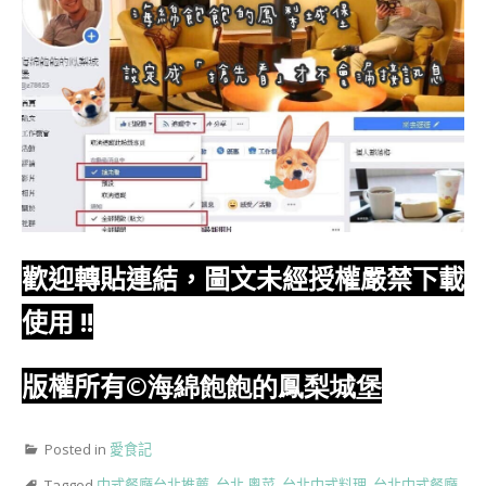
歡迎轉貼連結，圖文未經授權嚴禁下載
使用
!!
版權所有
©海綿飽飽的鳳梨城堡
Posted in
愛食記
Tagged
中式餐廳台北推薦
,
台北 粵菜
,
台北中式料理
,
台北中式餐廳