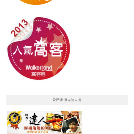
愛評網 狀元達人賞