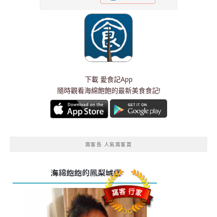
下載
愛食記App
隨時觀看海綿飽飽的最新美食食記!
窩客島 人氣窩客賞