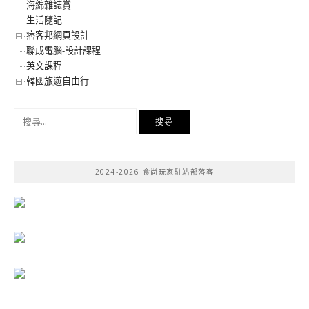
海綿雜誌賞
生活隨記
痞客邦網頁設計
聯成電腦-設計課程
英文課程
韓國旅遊自由行
搜
尋
關
鍵
2024-2026 食尚玩家駐站部落客
字: