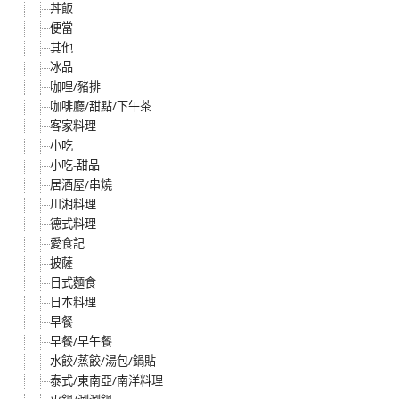
丼飯
便當
其他
冰品
咖哩/豬排
咖啡廳/甜點/下午茶
客家料理
小吃
小吃-甜品
居酒屋/串燒
川湘料理
德式料理
愛食記
披薩
日式麵食
日本料理
早餐
早餐/早午餐
水餃/蒸餃/湯包/鍋貼
泰式/東南亞/南洋料理