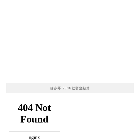
痞客邦 2018社群金點賞