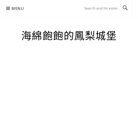
Skip
MENU
to
content
海綿飽飽的鳳梨城堡