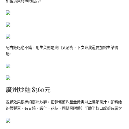
相當清爽夠味的組合!!
配白飯吃也不錯，用生菜則是爽口又涮嘴，下次來我還要加點生菜鴨
鬆!!
廣州炒麵 $360元
視覺效果很棒的廣州炒麵，把麵條煎炸至金黃再淋上濃郁醬汁，配料給
的很豐富，有叉燒、蝦仁、花枝，麵條吸附醬汁半脆半軟口感頗有層次