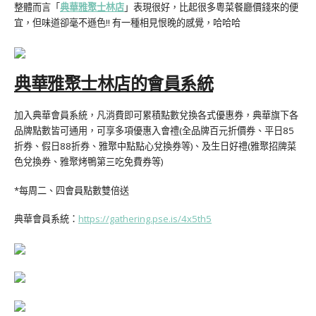
整體而言「
典華雅聚士林店
」表現很好，比起很多粵菜餐廳價錢來的便
宜，但味道卻毫不遜色!! 有一種相見恨晚的感覺，哈哈哈
典華雅聚士林店的會員系統
加入典華會員系統，凡消費即可累積點數兌換各式優惠券，典華旗下各
品牌點數皆可通用，可享多項優惠入會禮(全品牌百元折價券、平日85
折券、假日88折券、雅聚中點點心兌換券等)、及生日好禮(雅聚招牌菜
色兌換券、雅聚烤鴨第三吃免費券等)
*每周二、四會員點數雙倍送
典華會員系統：
https://gathering.pse.is/4x5th5