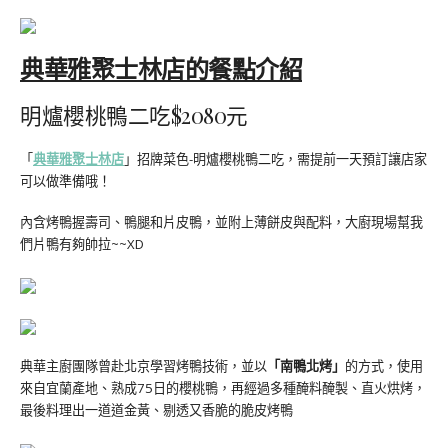
典華雅聚士林店的餐點介紹
明爐櫻桃鴨二吃$2080元
「
典華雅聚士林店
」招牌菜色-明爐櫻桃鴨二吃，需提前一天預訂讓店家
可以做準備哦！
內含烤鴨握壽司、鴨腿和片皮鴨，並附上薄餅皮與配料，大廚現場幫我
們片鴨有夠帥拉~~XD
典華主廚團隊曾赴北京學習烤鴨技術，並以
「南鴨北烤」
的方式，使用
來自宜蘭產地、熟成75日的櫻桃鴨，再經過多種醃料醃製、直火烘烤，
最後料理出一道道金黃、剔透又香脆的脆皮烤鴨