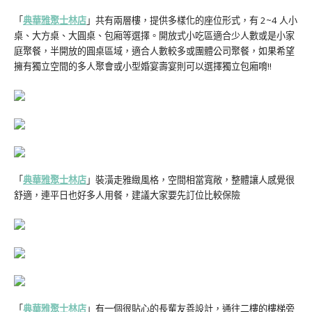
「
典華雅聚士林店
」共有兩層樓，提供多樣化的座位形式，有 2~4 人小
桌、大方桌、大圓桌、包廂等選擇。開放式小吃區適合少人數或是小家
庭聚餐，半開放的圓桌區域，適合人數較多或團體公司聚餐，如果希望
擁有獨立空間的多人聚會或小型婚宴壽宴則可以選擇獨立包廂唷!!
「
典華雅聚士林店
」裝潢走雅緻風格，空間相當寬敞，整體讓人感覺很
舒適，連平日也好多人用餐，建議大家要先訂位比較保險
「
典華雅聚士林店
」有一個很貼心的長輩友善設計，通往二樓的樓梯旁