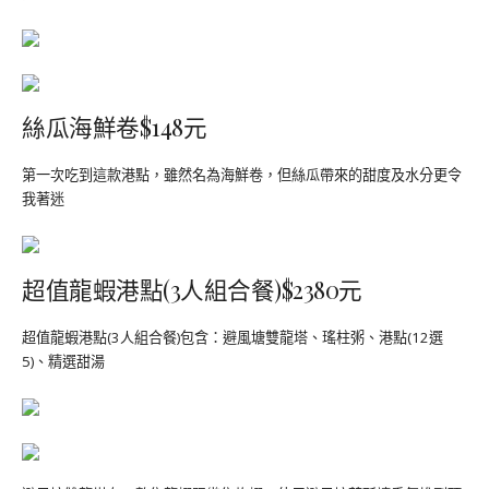
絲瓜海鮮卷$148元
第一次吃到這款港點，雖然名為海鮮卷，但絲瓜帶來的甜度及水分更令
我著迷
超值龍蝦港點(3人組合餐)$2380元
超值龍蝦港點(3人組合餐)包含：避風塘雙龍塔、瑤柱粥、港點(12選
5)、精選甜湯