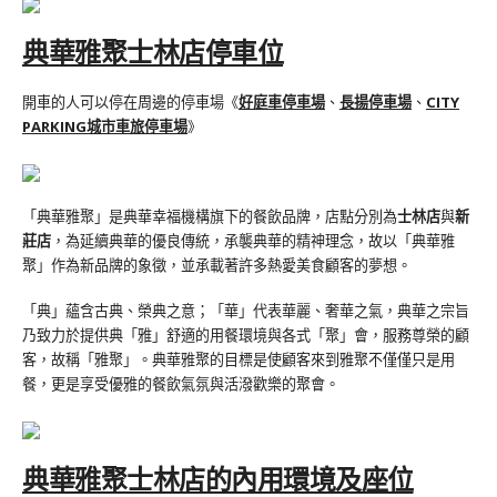
典華雅聚士林店停車位
開車的人可以停在周邊的停車場《
好庭車停車場
、
長揚停車場
、
CITY
PARKING城市車旅停車場
》
「典華雅聚」是典華幸福機構旗下的餐飲品牌，店點分別為
士林店
與
新
莊店
，為延續典華的優良傳統，承襲典華的精神理念，故以「典華雅
聚」作為新品牌的象徵，並承載著許多熱愛美食顧客的夢想。
「典」蘊含古典、榮典之意；「華」代表華麗、奢華之氣，典華之宗旨
乃致力於提供典「雅」舒適的用餐環境與各式「聚」會，服務尊榮的顧
客，故稱「雅聚」。典華雅聚的目標是使顧客來到雅聚不僅僅只是用
餐，更是享受優雅的餐飲氣氛與活潑歡樂的聚會。
典華雅聚士林店的內用環境及座位