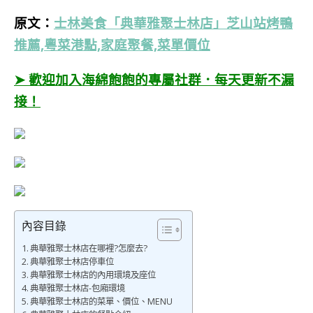
原文：
士林美食「典華雅聚士林店」芝山站烤鴨
推薦,粵菜港點,家庭聚餐,菜單價位
➤ 歡迎加入海綿飽飽的專屬社群．每天更新不漏
接！
內容目錄
典華雅聚士林店在哪裡?怎麼去?
典華雅聚士林店停車位
典華雅聚士林店的內用環境及座位
典華雅聚士林店-包廂環境
典華雅聚士林店的菜單、價位、MENU