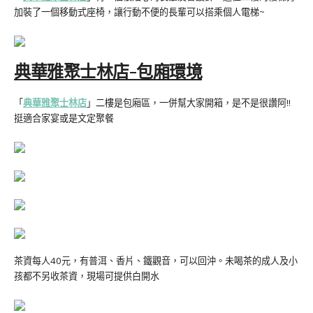
加裝了一個移動式座椅，讓行動不便的長輩可以搭乘個人電梯~
典華雅聚士林店-包廂環境
「
典華雅聚士林店
」二樓是包廂區，一併幫大家開箱，是不是很讚阿!!
挺適合家宴或是文定聚餐
茶資每人40元，有普洱、香片、鐵觀音，可以回沖。未喝茶的成人及小
孩都不另收茶資，現場可提供白開水