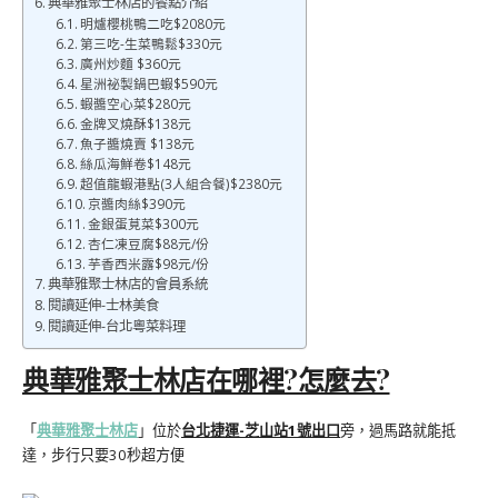
典華雅聚士林店的餐點介紹
明爐櫻桃鴨二吃$2080元
第三吃-生菜鴨鬆$330元
廣州炒麵 $360元
星洲祕製鍋巴蝦$590元
蝦醬空心菜$280元
金牌叉燒酥$138元
魚子醬燒賣 $138元
絲瓜海鮮卷$148元
超值龍蝦港點(3人組合餐)$2380元
京醬肉絲$390元
金銀蛋莧菜$300元
杏仁凍豆腐$88元/份
芋香西米露$98元/份
典華雅聚士林店的會員系統
閱讀延伸-士林美食
閱讀延伸-台北粵菜料理
典華雅聚士林店在哪裡?怎麼去?
「
典華雅聚士林店
」位於
台北捷運-芝山站1號出口
旁，過馬路就能抵
達，步行只要30秒超方便