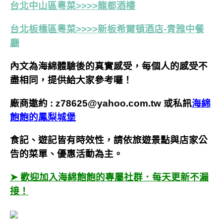
台北中山區粵菜>>>>龍都酒樓
台北板橋區粵菜>>>>新板希爾頓酒店-青雅中餐
廳
內文為海綿體驗後的真實感受，每個人的感受不
盡相同，提供給大家參考囉！
廠商邀約 :
z78625@yahoo.com.tw
或私訊
海綿
飽飽的鳳梨城堡
食記、遊記皆有時效性，請依旅遊景點與店家公
告的菜單、優惠活動為主。
➤ 歡迎加入海綿飽飽的專屬社群．每天更新不漏
接！