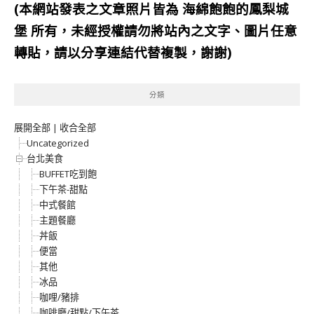
(本網站發表之文章照片皆為
海綿飽飽的鳳梨城
堡
所有，未經授權請勿將站內之文字、圖片任意
轉貼，請以分享連結代替複製，謝謝)
分類
展開全部
|
收合全部
Uncategorized
台北美食
BUFFET吃到飽
下午茶-甜點
中式餐館
主題餐廳
丼飯
便當
其他
冰品
咖哩/豬排
咖啡廳/甜點/下午茶