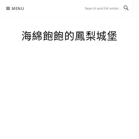
Skip
MENU
to
content
海綿飽飽的鳳梨城堡