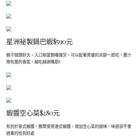
星洲祕製鍋巴蝦$590元
蝦子個頭好大，入口相當飽嘴彈牙，可以配著旁邊的米餅一起吃，醬汁
帶有薑的香氣，越吃越涮嘴耶!!
蝦醬空心菜$280元
有別於泰式蝦醬，雅聚使用港式蝦醬，增加空心菜的甜味，味道卻不會
過重的恰到好處