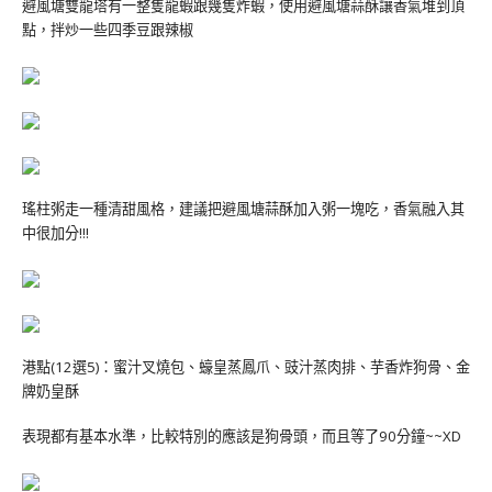
避風塘雙龍塔有一整隻龍蝦跟幾隻炸蝦，使用避風塘蒜酥讓香氣堆到頂
點，拌炒一些四季豆跟辣椒
瑤柱粥走一種清甜風格，建議把避風塘蒜酥加入粥一塊吃，香氣融入其
中很加分!!!
港點(12選5)：蜜汁叉燒包、蠔皇蒸鳳爪、豉汁蒸肉排、芋香炸狗骨、金
牌奶皇酥
表現都有基本水準，比較特別的應該是狗骨頭，而且等了90分鐘~~XD