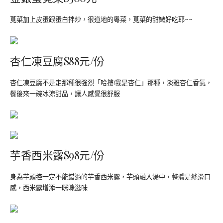
莧菜加上皮蛋跟蛋白拌炒，很道地的粵菜，莧菜的甜嫩好吃耶~~
杏仁凍豆腐$88元/份
杏仁凍豆腐不是走那種很強烈「哈摟!我是杏仁」那種，淡雅杏仁香氣，
餐後來一碗冰涼甜品，讓人感覺很舒服
芋香西米露$98元/份
身為芋頭控一定不能錯過的芋香西米露，芋頭融入湯中，整體是絲滑口
感，西米露增添一咪咪滋味