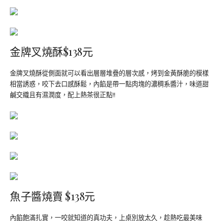
金牌叉燒酥$138元
金牌叉燒酥從側面就可以看出層層堆疊的層次感，烤到金黃酥脆的模樣
相當誘惑，咬下去口感酥鬆，內餡是帶一點肉塊的濃稠系醬汁，味道甜
鹹交織且有濕潤度，配上熱茶很正點!!
魚子醬燒賣 $138元
內餡飽滿扎實，一咬就知道的真功夫，上桌別放太久，趁熱吃最美味