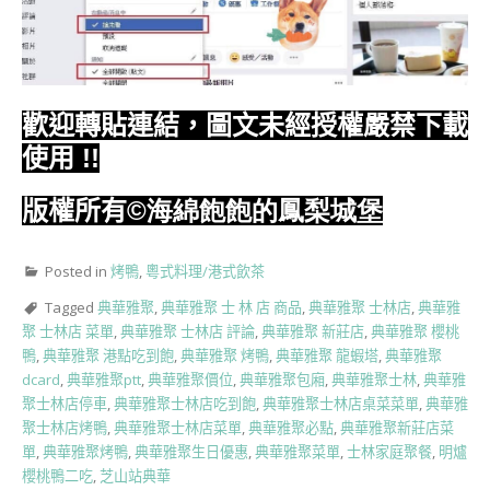
歡迎轉貼連結，圖文未經授權嚴禁下載
使用
!!
版權所有
©海綿飽飽的鳳梨城堡
Posted in
烤鴨
,
粵式料理/港式飲茶
Tagged
典華雅聚
,
典華雅聚 士 林 店 商品
,
典華雅聚 士林店
,
典華雅
聚 士林店 菜單
,
典華雅聚 士林店 評論
,
典華雅聚 新莊店
,
典華雅聚 櫻桃
鴨
,
典華雅聚 港點吃到飽
,
典華雅聚 烤鴨
,
典華雅聚 龍蝦塔
,
典華雅聚
dcard
,
典華雅聚ptt
,
典華雅聚價位
,
典華雅聚包廂
,
典華雅聚士林
,
典華雅
聚士林店停車
,
典華雅聚士林店吃到飽
,
典華雅聚士林店桌菜菜單
,
典華雅
聚士林店烤鴨
,
典華雅聚士林店菜單
,
典華雅聚必點
,
典華雅聚新莊店菜
單
,
典華雅聚烤鴨
,
典華雅聚生日優惠
,
典華雅聚菜單
,
士林家庭聚餐
,
明爐
櫻桃鴨二吃
,
芝山站典華