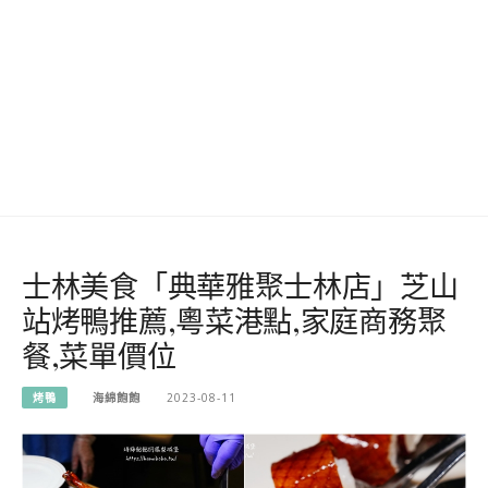
士林美食「典華雅聚士林店」芝山
站烤鴨推薦,粵菜港點,家庭商務聚
餐,菜單價位
烤鴨
海綿飽飽
2023-08-11