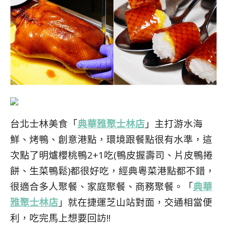
台北士林美食「
典華雅聚士林店
」主打游水海
鮮、烤鴨、創意港點，環境跟餐點很有水準，這
次點了明爐櫻桃鴨2+1吃(鴨皮握壽司、片皮鴨捲
餅、生菜鴨鬆)都很好吃，經典粵菜港點都不錯，
很適合多人聚餐、家庭聚餐、商務聚餐。「
典華
雅聚士林店
」就在捷運芝山站對面，交通相當便
利，吃完馬上想要回訪!!