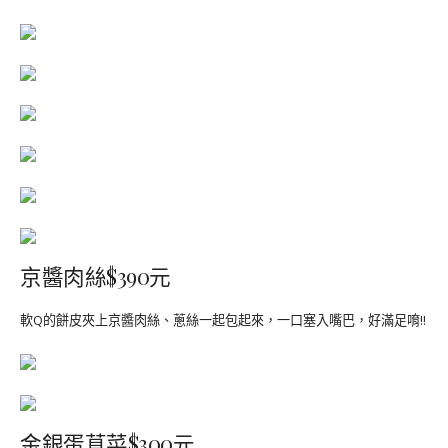
京醬肉絲$390元
軟Q的餅皮夾上京醬肉絲、蔥絲一起包起來，一口塞入嘴巴，好滿足唷!!
金銀蛋莧菜$300元