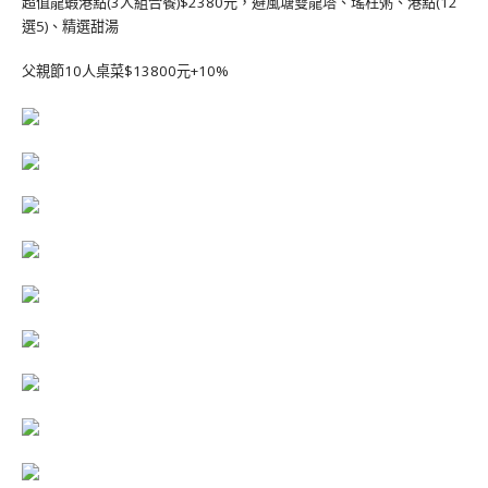
超值龍蝦港點(3人組合餐)$2380元，避風塘雙龍塔、瑤柱粥、港點(12
選5)、精選甜湯
父親節10人桌菜$13800元+10%