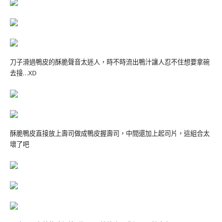
刀子滑過鴨皮的酥脆聲音太迷人，時不時流出鴨汁讓人忍不住想要拿碗
去接…XD
酥脆鴨皮直接放上壽司做成鴨皮握壽司，中間還加上起司片，這組合太
壞了吧