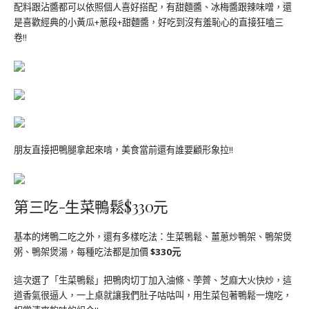
配料跟沾醬都可以依照個人喜好搭配，有甜麵醬、冰梅醬跟辣味噌，還
是喜歡經典的小黃瓜+蔥段+甜麵醬，好吃到沒有羞恥心的直接狂嗑三
卷!!
朋友直接把鴨腿拿起來啃，美食當前還有誰要顧形象拉!!
第三吃-生菜鴨鬆$330元
基本的烤鴨二吃之外，還有多樣吃法：生菜鴨鬆、薑蔥炒鴨架、鴨架煲
粥、鴨架煲湯，每種吃法都是加價
$330元
這次選了「生菜鴨鬆」把鴨肉切丁加入油條、荸薺、芝麻大火快炒，這
道香氣很逼人，一上桌就讓我們肚子咕咕叫，用生菜包著鴨鬆一塊吃，