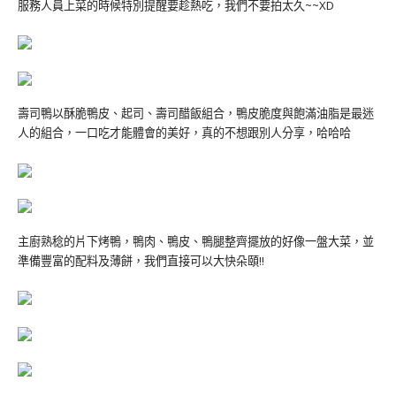
服務人員上菜的時候特別提醒要趁熱吃，我們不要拍太久~~XD
壽司鴨以酥脆鴨皮、起司、壽司醋飯組合，鴨皮脆度與飽滿油脂是最迷
人的組合，一口吃才能體會的美好，真的不想跟別人分享，哈哈哈
主廚熟稔的片下烤鴨，鴨肉、鴨皮、鴨腿整齊擺放的好像一盤大菜，並
準備豐富的配料及薄餅，我們直接可以大快朵頤!!