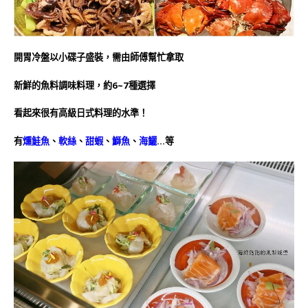
開胃冷盤以小碟子盛裝，需由師傅幫忙拿取
新鮮的魚料調味料理，約6~7種選擇
看起來很有高級日式料理的水準！
有
燻鮭魚
、
軟絲
、
甜蝦
、
鰤魚
、
海鱺
…等