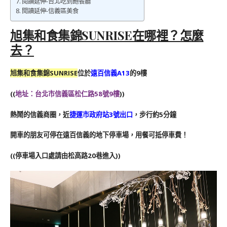
閱讀延伸-台北吃到飽餐廳
閱讀延伸-信義區美食
旭集和食集錦SUNRISE在哪裡？怎麼
去？
旭集和食集錦SUNRISE
位於
遠百信義A13
的9樓
((
地址：台北市信義區松仁路58號9樓
))
熱鬧的信義商圈，近
捷運市政府站3號出口
，步行約5分鐘
開車的朋友可停在遠百信義的地下停車場，用餐可抵停車費！
((停車場入口處請由松高路20巷進入))