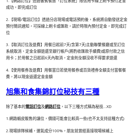
1.【網路訂位】透過饗賓餐旅「訂位系統」限信用卡線上刷卡預付定金
成功，即完成訂位
2.【現場/電話訂位】透過分店現場或電話預約後，系統將自動發送定金
預付簡訊通知，可採線上刷卡或匯款，請於時限內預付定金，即完成訂
位
3.【取消訂位及退費】用餐日起前7天(含第7天)主動聯繫餐廳或至訂位
系統取消，定金全額退還至銀行帳戶(將酌收匯款手續費)或原付款之信
用卡；於用餐之日起前6天內取消，定金則全額沒收不得要求退還
4.【使用餐券及退費】用餐當日若使用餐券或百貨禮券全額支付當餐餐
費，將以現金返還定金金額
旭集和食集錦訂位秘技有三種
除了基本的
電話訂位
及
網路訂位
，以下三種方式稱為秘技…XD
1.網路蝦皮販售的讓位，價錢可能會比較高一些(也不太支持這種方式)
2.現場排隊候補，運氣成分100%，朋友就曾經直接現場候補上