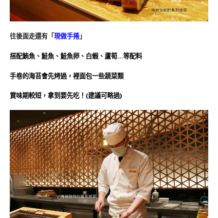
往後面走還有「
現做手捲
」
搭配鮪魚、鮭魚、鮭魚卵、白蝦、蘆筍…等配料
手卷的海苔會先烤過，裡面包一些蔬菜類
賞味期較短，拿到要先吃！(建議可略過)