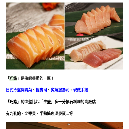
「
巧鮨
」是海綿很愛的一區！
日式冷盤開胃菜
、
握壽司
、
炙燒握壽司
、
現做手捲
「巧鮨」的冷盤比起「生盛」多一分懷石料理的高級感
有九孔鮑、北寄貝、半熟鮪魚溫泉蛋…等