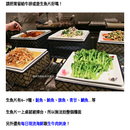
請把胃留給牛排或是生魚片好嗎！
生魚片有6~7種，
鮭魚
、
鮪魚
、
旗魚
、
青甘
、
鯛魚
…等
生魚片一上桌就被掃台，所以無法拍整個檯面
另外還有
每日現流海鮮
跟
生牛肉刺身
！