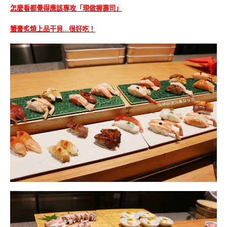
怎麼看都覺得應該專攻「現做握壽司」
蟹膏炙燒上品干貝…很好吃！