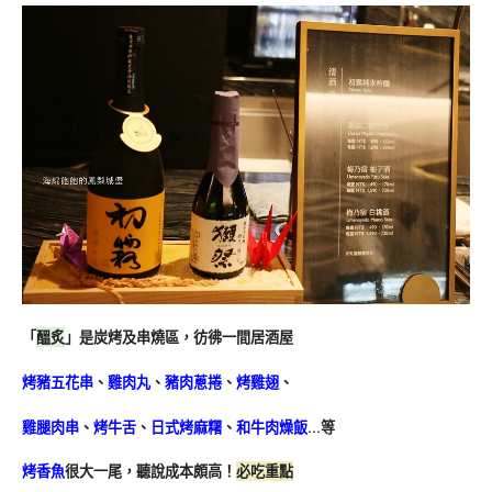
「
醞炙
」是炭烤及串燒區，彷彿一間居酒屋
烤豬五花串
、
雞肉丸
、
豬肉蔥捲
、
烤雞翅
、
雞腿肉串
、
烤牛舌
、
日式烤麻糬
、
和牛肉燥飯
…等
烤香魚
很大一尾，聽說成本頗高！
必吃重點