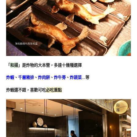
「
和揚
」是炸物的大本營，多達十幾種選擇
炸蝦
、
千層豬排
、
炸肉餅
、
炸牛蒡
、
炸蔬菜
…等
炸蝦還不錯，喜歡可吃
必吃重點