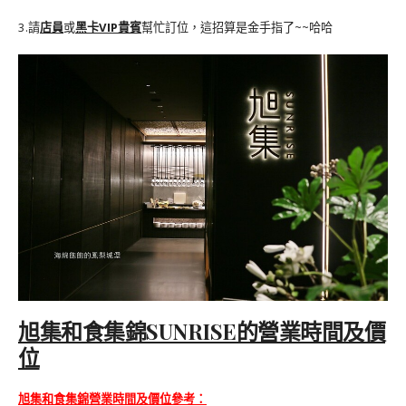
3.請
店員
或
黑卡VIP貴賓
幫忙訂位，這招算是金手指了~~哈哈
旭集和食集錦SUNRISE的營業時間及價
位
旭集和食集錦
營業時間及價位參考：