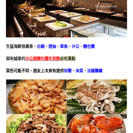
生猛海鮮很厲害，
白蝦
、
透抽
、
章魚
、
沙公
、
麵包蟹
超有誠意的
沙公跟麵包蟹吃到飽
必吃重點
菜色可能不同，朋友上次來有提供
旭蟹
、
淡菜
、
法國鵝螺