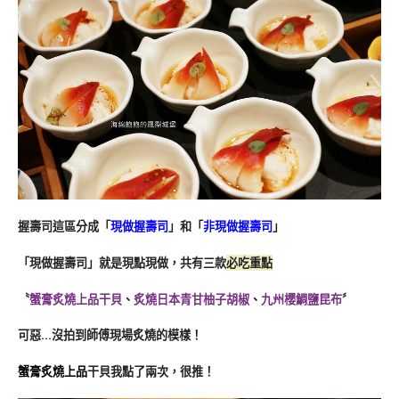
握壽司這區分成「
現做握壽司
」和「
非現做握壽司
」
「現做握壽司」就是現點現做，共有三款
必吃重點
〝
蟹膏炙燒上品干貝
、
炙燒日本青甘柚子胡椒
、
九州櫻鯛鹽昆布
〞
可惡…沒拍到師傅現場炙燒的模樣！
蟹膏炙燒上品
干貝我點了兩次，很推！