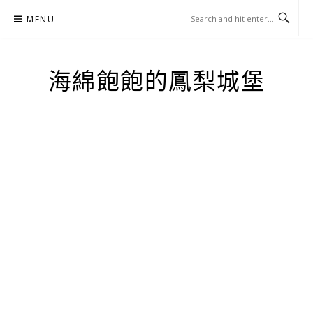
Skip
MENU
to
content
海綿飽飽的鳳梨城堡