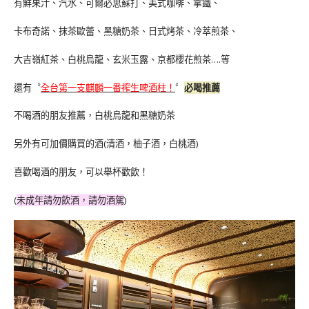
有鮮果汁、汽水、可爾必思蘇打、美式咖啡、拿鐵、
卡布奇諾、抹茶歐蕾、黑糖奶茶、日式烤茶、冷萃煎茶、
大吉嶺紅茶、白桃烏龍、玄米玉露、京都櫻花煎茶….等
還有〝
全台第一支麒麟一番搾生啤酒柱！
〞
必喝推薦
不喝酒的朋友推薦，白桃烏龍和黑糖奶茶
另外有可加價購買的酒(清酒，柚子酒，白桃酒)
喜歡喝酒的朋友，可以舉杯歡飲！
(
未成年請勿飲酒，請勿酒駕
)