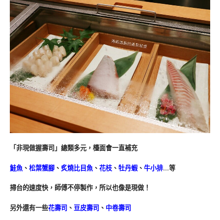
「非現做握壽司」總類多元，檯面會一直補充
鮭魚
、
松葉蟹腳
、
炙燒比目魚
、
花枝
、
牡丹蝦
、
牛小排
…等
掃台的速度快，師傅不停製作，所以也像是現做！
另外還有一些
花壽司
、
豆皮壽司
、
中卷壽司