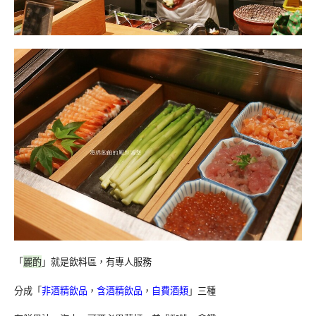
「
麗酌
」就是飲料區，有專人服務
分成「
非酒精飲品
，
含酒精飲品
，
自費酒類
」三種