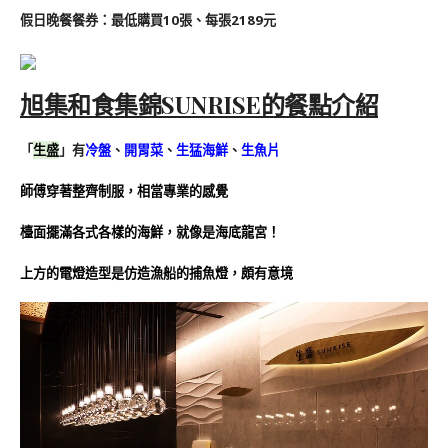
假日晚餐餐券：最低購買10張、每張2189元
旭集和食集錦SUNRISE的餐點介紹
「
生盛
」
有
冷盤
、
開胃菜
、
生猛海鮮
、
生魚片
師傅穿著整齊制服，相當專業的感覺
檯面擺滿各式各樣的海鮮，就像是海底龍宮！
上方的電燈造型是仿造漁船的捕魚燈，頗有意境