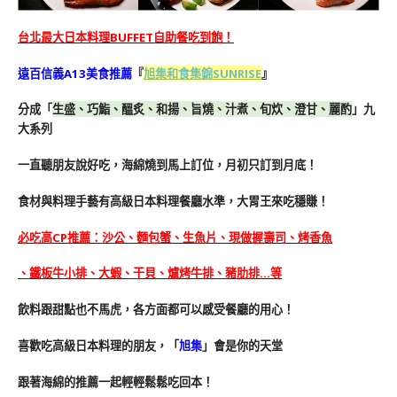
台北最大日本料理BUFFET自助餐吃到飽！
遠百信義A13美食推薦
『
旭集和食集錦SUNRISE
』
分成「
生盛、巧鮨、醞炙、和揚、旨燒、汁煮、旬炊、澄甘、麗酌
」九
大系列
一直聽朋友說好吃，海綿燒到馬上訂位，月初只訂到月底
！
食材與料理手藝有高級日本料理餐廳水準，大胃王來吃穩賺！
必吃高CP推薦：沙公、麵包蟹、生魚片、現做握壽司、烤香魚
、
鐵板牛小排、大蝦、干貝、爐烤牛排、豬肋排…等
飲料跟甜點也不馬虎，各方面都可以感受餐廳的用心！
喜歡吃高級日本料理的朋友，「
旭集
」會是你的天堂
跟著海綿的推薦一起輕輕鬆鬆吃回本！