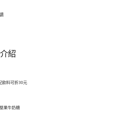
調
點介紹
配飲料可折30元
堅果牛奶糖