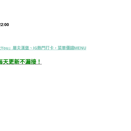
2:00
engYou」屠夫漢堡、IG熱門打卡，菜單價錢MENU
每天更新不漏接！