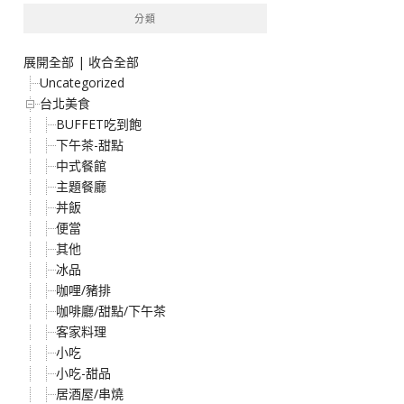
分類
展開全部
|
收合全部
Uncategorized
台北美食
BUFFET吃到飽
下午茶-甜點
中式餐館
主題餐廳
丼飯
便當
其他
冰品
咖哩/豬排
咖啡廳/甜點/下午茶
客家料理
小吃
小吃-甜品
居酒屋/串燒