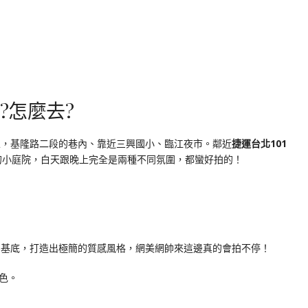
裡?怎麼去?
區，基隆路二段的巷內、靠近三興國小、臨江夜市。鄰近
捷運台北101
的小庭院，白天跟晚上完全是兩種不同氛圍，都蠻好拍的！
為基底，打造出極簡的質感風格，網美網帥來這邊真的會拍不停！
色。