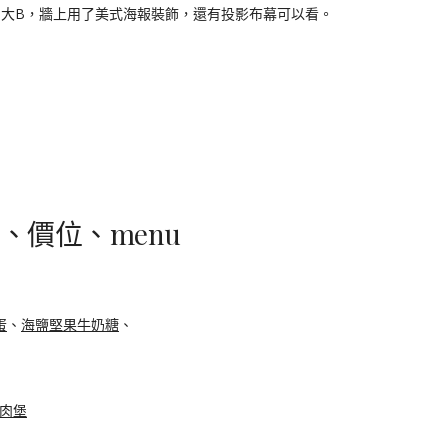
大B，牆上用了美式海報裝飾，還有投影布幕可以看。
單、價位、menu
蛋
、
海鹽堅果牛奶糖
、
肉堡