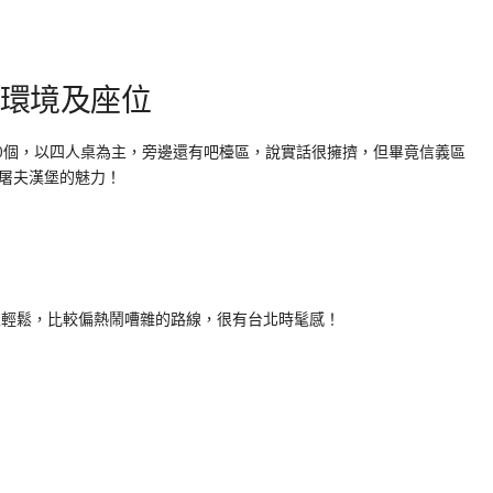
內用環境及座位
0個，以四人桌為主，旁邊還有吧檯區，說實話很擁擠，但畢竟信義區
屠夫漢堡的魅力！
很輕鬆，比較偏熱鬧嘈雜的路線，很有台北時髦感！