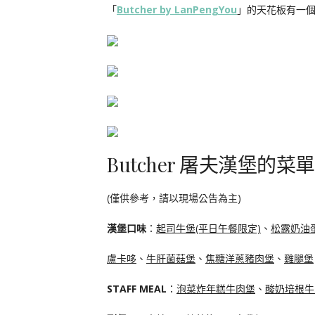
「
Butcher by LanPengYou
」的天花板有一個
Butcher 屠夫漢堡的菜
(僅供參考，請以現場公告為主)
漢堡口味
：
起司牛堡(平日午餐限定)
、
松露奶油
盧卡哆
、
牛肝菌菇堡
、
焦糖洋蔥豬肉堡
、
雞腿堡
STAFF MEAL
：
泡菜炸年糕牛肉堡
、
酸奶培根牛