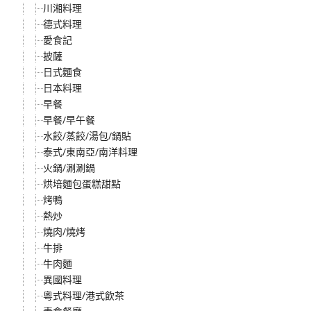
川湘料理
德式料理
愛食記
披薩
日式麵食
日本料理
早餐
早餐/早午餐
水餃/蒸餃/湯包/鍋貼
泰式/東南亞/南洋料理
火鍋/涮涮鍋
烘培麵包蛋糕甜點
烤鴨
熱炒
燒肉/燒烤
牛排
牛肉麵
異國料理
粵式料理/港式飲茶