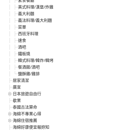
素食餐廳
美式料理/漢堡/炸雞
義大利麵
義法料理/義大利麵
菜單
西班牙料理
速食
酒吧
鐵板燒
韓式料理/韓炸/韓烤
餐酒館/酒吧
鹽酥雞/雞排
居家清潔
廣宣
日本旅遊自由行
歇業
泰國古法算命
海綿不專業心得
海綿住宿推薦
海綿好康便宜報妳知