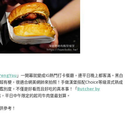
PengYou
」一開幕就變成IG熱門打卡餐廳，連平日晚上都客滿。黑白
有梗，很適合網美網帥來拍照！手做漢堡搭配Choice等級濕式熟成
鑑別度，不僅是好看而且好吃的真本事！「
Butcher by
店，平日中午限定的起司牛肉堡最划算。
U供參考！