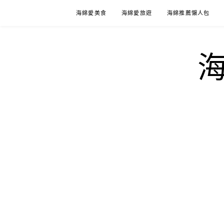
Skip
海綿愛美食
海綿愛旅遊
海綿推薦懶人包
to
content