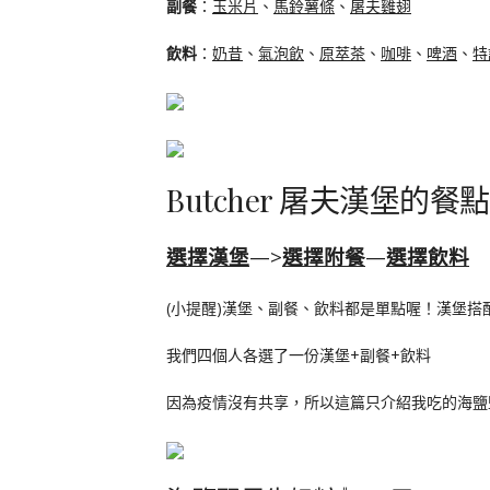
副餐
：
玉米片
、
馬鈴薯條
、
屠夫雞翅
飲料
：
奶昔
、
氣泡飲
、
原萃茶
、
咖啡
、
啤酒
、
特
Butcher 屠夫漢堡的餐
選擇漢堡
—>
選擇附餐
—
選擇飲料
(小提醒)漢堡、副餐、飲料都是單點喔！漢堡搭
我們四個人各選了一份漢堡+副餐+飲料
因為疫情沒有共享，所以這篇只介紹我吃的海鹽