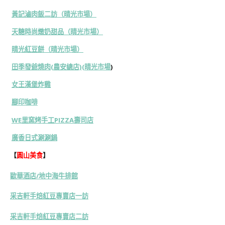
黃記滷肉飯二訪（晴光市場）
天糖時尚燉奶甜品（晴光市場）
晴光紅豆餅（晴光市場）
田季發爺燒肉(農安總店)(晴光市場
)
女王漢堡炸雞
腳印咖啡
WE里窯烤手工PIZZA壽司店
廣香日式涮涮鍋
【
圓山美食
】
歐華酒店/地中海牛排館
采吉軒手焙紅豆專賣店一訪
采吉軒手焙紅豆專賣店二訪