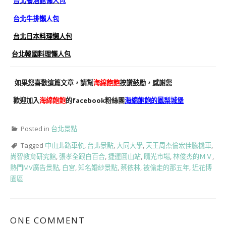
台北餐酒館懶人包
台北牛排懶人包
台北日本料理懶人包
台北韓國料理懶人包
如果您喜歡這篇文章，請幫
海綿飽飽
按讚鼓勵，感謝您
歡迎加入
海綿飽飽
的facebook粉絲團
海綿飽飽的鳳梨城堡
Posted in
台北景點
Tagged
中山北路車軌
,
台北景點
,
大同大學
,
天王周杰倫宏佳騰機車
,
尚智教育研究館
,
張孝全跟白百合
,
捷運圓山站
,
晴光市場
,
林俊杰的ＭＶ
,
熱門MV廣告景點
,
白宮
,
知名婚紗景點
,
蔡依林
,
被偷走的那五年
,
近花博
園區
ONE COMMENT