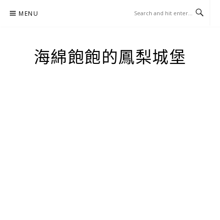
Skip
MENU
to
content
海綿飽飽的鳳梨城堡