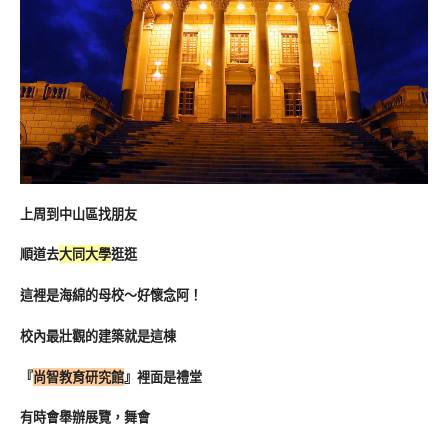
上周到中山區找朋友
順道去
大同大學
逛逛
這裡是海綿的母校～好懷念阿！
校內最壯觀的建築就是這棟
『
尚智教育研究館
』裡面是禮堂
有時會舉辦展覽，舞會