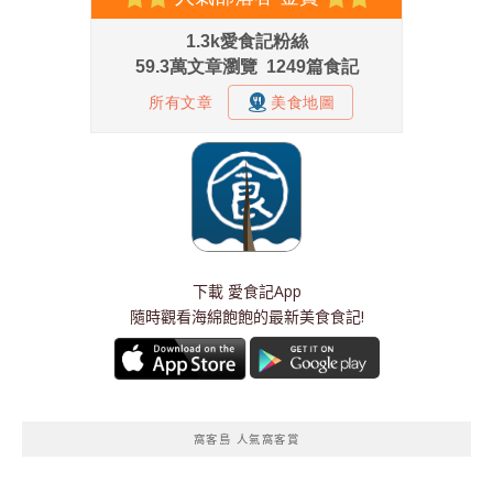
下載
愛食記App
隨時觀看海綿飽飽的最新美食食記!
窩客島 人氣窩客賞