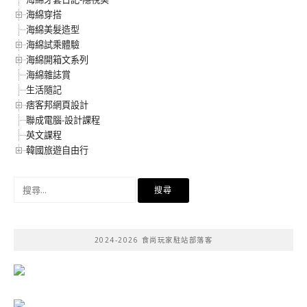
海綿穿搭
海綿美髮造型
海綿試乘體驗
海綿開箱文系列
海綿雜誌賞
生活隨記
痞客邦網頁設計
聯成電腦-設計課程
英文課程
韓國旅遊自由行
搜
尋
關
鍵
2024-2026 食尚玩家駐站部落客
字: