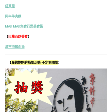
紅茶屋
阿牛牛肉麵
MAJI MAJI集食行樂美食街
【
民權西路美食
】
昌吉街豬血湯
【
海綿飽飽的抽獎活動-不定期開獎
】