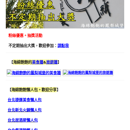
粉絲優惠。抽獎活動
不定期抽出大獎，歡迎參加：
請點我
【
海綿飽飽的
美食牆
&
旅遊牆
】
【
海綿飽飽懶人包。歡迎分享
】
台北捷運美食懶人包
台北新北火鍋懶人包
台北居酒屋懶人包