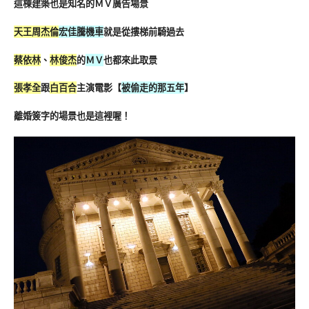
這棟建築也是知名的ＭＶ廣告場景
天王周杰倫
宏佳騰機車
就是從摟梯前騎過去
蔡依林
、
林俊杰
的
ＭＶ
也都來此取景
張孝全
跟
白百合
主演電影【
被偷走的那五年
】
離婚簽字的場景也是這裡喔！