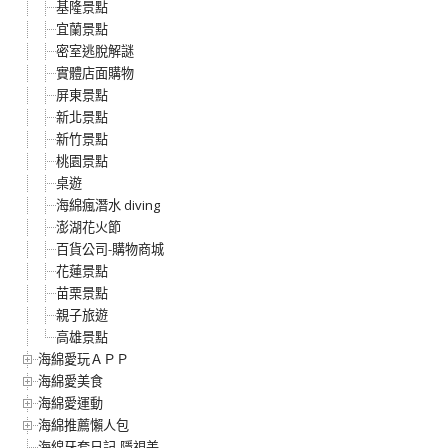
基隆景點
宜蘭景點
密室逃脫解謎
實體店面購物
屏東景點
新北景點
新竹景點
桃園景點
桌遊
海綿瘋潛水 diving
澎湖花火節
百貨公司-購物商城
花蓮景點
苗栗景點
親子旅遊
高雄景點
海綿愛玩ＡＰＰ
海綿愛美食
海綿愛運動
海綿推薦懶人包
海綿牙套日記-隱視美