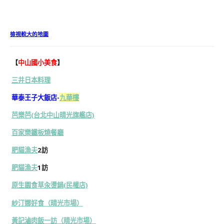
檢視較大的地圖
【
中山國小美食
】
三井日本料理
華泰王子大飯店-
九華樓
芭樂芭(台北中山晴光旗艦店)
百家樂鐵板燒餐廳
肥貓漁夫
2訪
肥貓漁夫
1訪
原生園食草汆燙鍋(民權店)
紗汀娜好食（晴光市場）
黃記滷肉飯一訪（晴光市場）