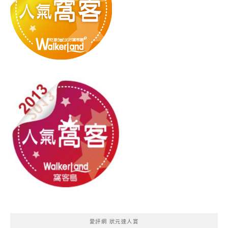
愛評網 狀元達人賞