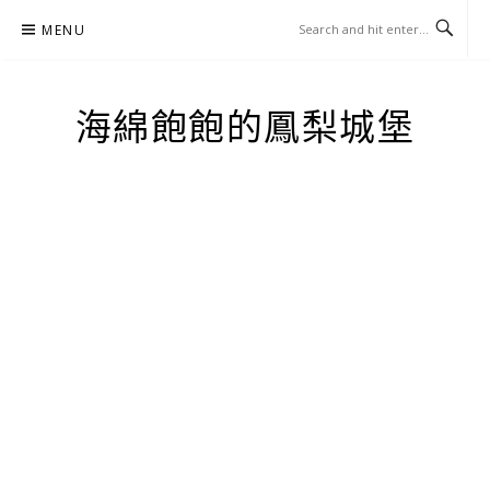
Skip
MENU
to
content
海綿飽飽的鳳梨城堡