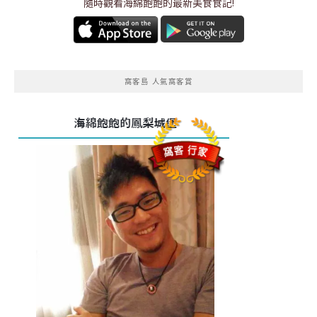
隨時觀看海綿飽飽的最新美食食記!
窩客島 人氣窩客賞