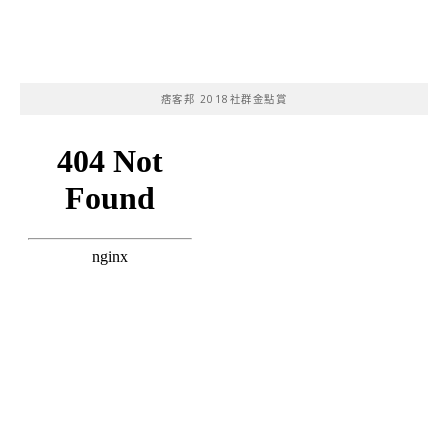
痞客邦 2018社群金點賞