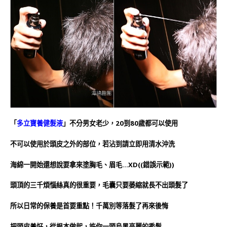
「
多立寶養健髮液
」不分男女老少，20到80歲都可以使用
不可以使用於頭皮之外的部位，若沾到請立即用清水沖洗
海綿一開始還想說要拿來塗胸毛、眉毛…XD((
錯誤示範))
頭頂的三千煩惱絲真的很重要，毛囊只要萎縮就長不出頭髮了
所以日常的保養是首要重點！千萬別等落髮了再來後悔
把頭皮養好，從根本做起，許你一頭烏黑亮麗的秀髮