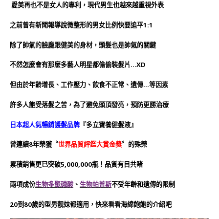
愛美再也不是女人的專利，現代男生也越來越重視外表
之前曾有新聞報導說微整形的男女比例快要追平1:1
除了帥氣的臉龐跟健美的身材，頭髮也是帥氣的關鍵
不然怎麼會有那麼多藝人明星都偷偷裝髮片…XD
但由於年齡增長、工作壓力、飲食不正常、遺傳…等因素
許多人飽受落髮之苦，為了避免頭頂發亮，預防更勝治療
日本超人氣暢銷護髮品牌
『多立寶養健髮液』
曾連續8年榮獲〝
世界品質評鑑大賞金獎
〞的殊榮
累積銷售更已突破5,000,000瓶！品質有目共睹
兩項成份
生物多聚磷酸
、
生物帕普斯
不受年齡和遺傳的限制
20到80歲的型男靓妹都適用，快來看看海綿飽飽的介紹吧