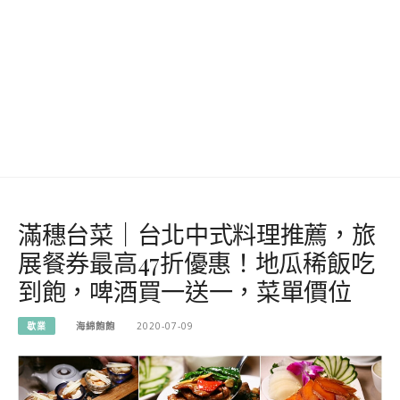
滿穗台菜｜台北中式料理推薦，旅
展餐券最高47折優惠！地瓜稀飯吃
到飽，啤酒買一送一，菜單價位
歇業
海綿飽飽
2020-07-09