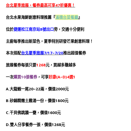
台北夏季旅展，餐券最高可享47折優惠！
台北水果海鮮創意料理推薦『
滿穗台菜餐廳
』
位於
捷運松江南京站8號出口
旁，交通十分便利
主廚每季推出新菜色，夏季特別研發芒果創意料理！
本次搭配
台北夏季旅展7/17~7/20
推出超值餐券
旅展餐券每張只要
1268
元，買越多賺越多
一次
購買10張餐券
，可享
好康(A~D)4選1
A.大龍蝦一尾20~22兩，價值2000元
B.砂鍋精燉土雞湯一份，價值1800元
C.干貝佛跳牆一甕，價值1600元
D.雙人分享餐券一張，價值1268元