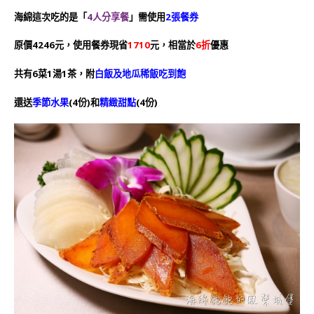
海綿這次吃的是「
4人分享餐
」需使用
2張餐券
原價4246元
，使用餐券現省
1710
元，相當於
6折
優惠
共有6菜1湯1茶，附
白飯及地瓜稀飯吃到飽
還送
季節水果
(4份)和
精緻甜點
(4份)