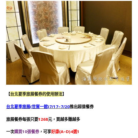
【
台北夏季旅展餐券的使用辦法
】
台北夏季旅展(世貿一館)7/17~7/20
推出超值餐券
旅展餐券每張只要
1268
元，買越多賺越多
一次
購買10張餐券
，可享
好康(A~D)4選1