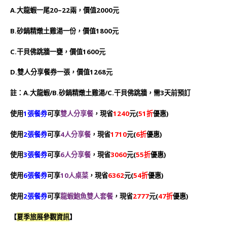
A.大龍蝦一尾20~22兩，價值2000元
B.砂鍋精燉土雞湯一份，價值1800元
C.干貝佛跳牆一甕，價值1600元
D.雙人分享餐券一張，價值1268元
註：A.大龍蝦/B.砂鍋精燉土雞湯/C.干貝佛跳牆，需3天前預訂
使用
1張餐券
可享
雙人分享餐
，現省
1240
元(
51折
優惠)
使用
2張餐券
可享
4人分享餐
，現省
1710
元(
6折
優惠)
使用
3張餐券
可享
6人分享餐
，現省
3060
元(
55折
優惠)
使用
6張餐券
可享
10人桌菜
，現省
6362
元(
54折
優惠)
使用
2張餐券
可享
龍蝦鮑魚雙人套餐
，現省
2777
元(
47折
優惠)
【
夏季旅展參觀資訊
】