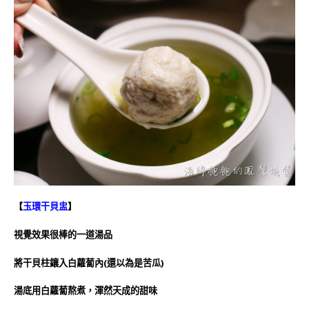
【
玉環干貝盅
】
視覺效果很棒的一道湯品
將干貝柱鑲入白蘿蔔內(還以為是苦瓜)
湯底用白蘿蔔熬煮，渾然天成的甜味