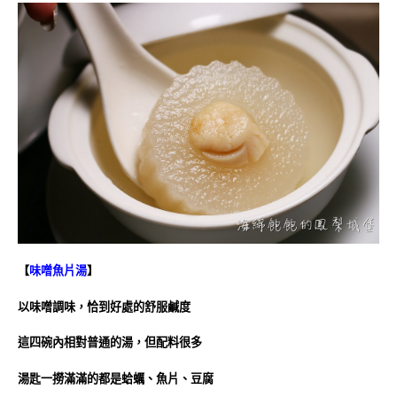
【
味噌魚片湯
】
以味噌調味，恰到好處的舒服鹹度
這四碗內相對普通的湯，但配料很多
湯匙一撈滿滿的都是蛤蠣、魚片、豆腐