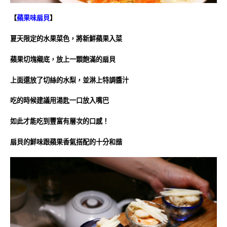
【
蘋果味扇貝
】
夏天限定的水果菜色，將新鮮蘋果入菜
蘋果切塊襯底，放上一顆飽滿的扇貝
上面還放了切絲的水梨，並淋上特調醬汁
吃的時候建議用湯匙一口放入嘴巴
如此才能吃到豐富有層次的口感！
扇貝的鮮味跟蘋果香氣搭配的十分和諧