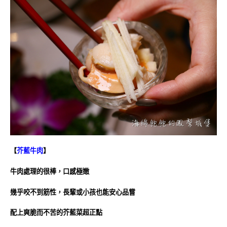
【
芥藍牛肉
】
牛肉處理的很棒，口感極嫩
幾乎咬不到筋性，長輩或小孩也能安心品嘗
配上爽脆而不苦的芥藍菜超正點