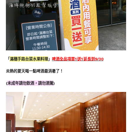
「
滿穗手路台菜水果料理
」
啤酒全品項買1送1延長到9/30
炎熱的夏天喝一點啤酒最消暑了！
(
未成年請勿飲酒，請勿酒駕
)