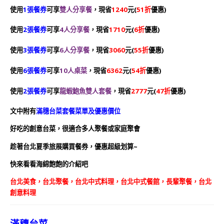
使用
1張餐券
可享
雙人分享餐
，現省
1240
元(
51折
優惠)
使用
2張餐券
可享
4人分享餐
，現省
1710
元(
6折
優惠)
使用
3張餐券
可享
6人分享餐
，現省
3060
元(
55折
優惠)
使用
6張餐券
可享
10人桌菜
，現省
6362
元(
54折
優惠)
使用
2張餐券
可享
龍蝦鮑魚雙人套餐
，現省
2777
元(
47折
優惠)
文中附有
滿穗台菜套餐菜單及優惠價位
好吃的創意台菜，很適合多人聚餐或家庭聚會
趁著台北夏季旅展購買餐券，優惠超級划算~
快來看看海綿飽飽的介紹吧
台北美食，台北聚餐，台北中式料理，台北中式餐館，長輩聚餐，台北
創意料理
滿穗台菜