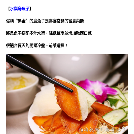
【
水梨烏魚子
】
俗稱〝黑金〞的烏魚子是喜宴常見的富貴菜餚
將烏魚子搭配多汁水梨，降低鹹度並增加啾西口感
很適合夏天的開胃冷盤、前菜選擇！