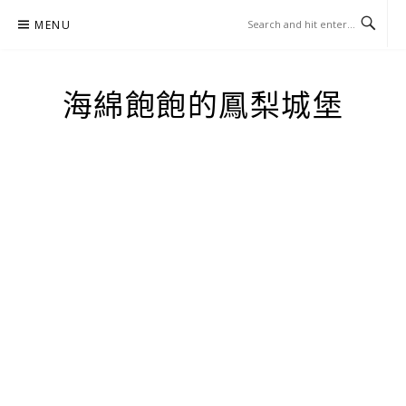
Skip
MENU
to
content
海綿飽飽的鳳梨城堡