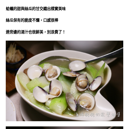
蛤蠣的甜與絲瓜的甘交織出樸實美味
絲瓜保有的脆度不爛，口感很棒
連旁邊的湯汁也很鮮美，別浪費了！