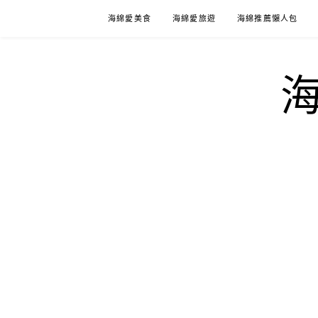
Skip
海綿愛美食
海綿愛旅遊
海綿推薦懶人包
to
content