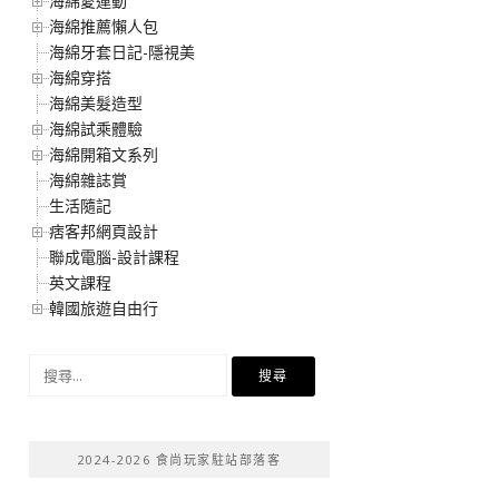
海綿愛運動
海綿推薦懶人包
海綿牙套日記-隱視美
海綿穿搭
海綿美髮造型
海綿試乘體驗
海綿開箱文系列
海綿雜誌賞
生活隨記
痞客邦網頁設計
聯成電腦-設計課程
英文課程
韓國旅遊自由行
搜
尋
關
鍵
2024-2026 食尚玩家駐站部落客
字: