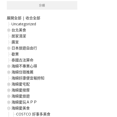
分類
展開全部
|
收合全部
Uncategorized
台北美食
居家清潔
廣宣
日本旅遊自由行
歇業
泰國古法算命
海綿不專業心得
海綿住宿推薦
海綿好康便宜報妳知
海綿愛宅配
海綿愛按摩
海綿愛旅遊
海綿愛玩ＡＰＰ
海綿愛美食
COSTCO 好事多美食