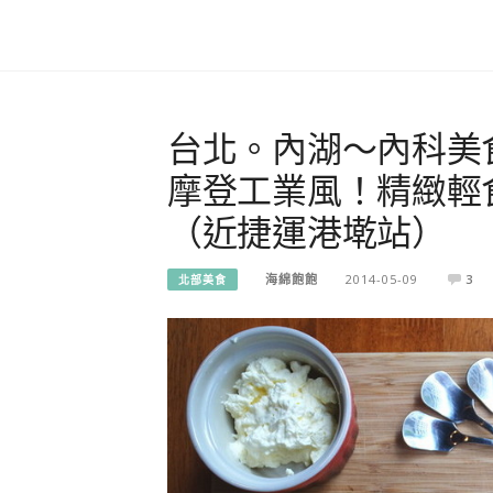
台北。內湖～內科美
摩登工業風！精緻輕食甜
（近捷運港墘站）
海綿飽飽
2014-05-09
3
北部美食