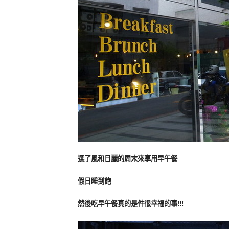
選了風和日麗的周末來享用早午餐
假日睡到飽
然後吃早午餐真的是件很幸福的事!!!