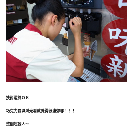
技術還算ＯＫ
巧克力霜淇淋光看就覺得很濃郁耶！！！
整個超誘人～