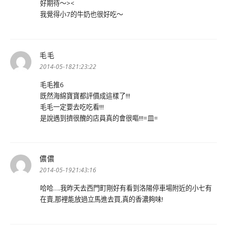
好期待～><
我覺得小7的牛奶也很好吃～
毛毛
表
示:
2014-05-1821:23:22
毛毛推6
既然海綿寶寶都評價成這樣了!!!
毛毛一定要去吃吃看!!!
是說遇到擠很醜的店員真的會很嘔!!!=皿=
儂儂
表
示:
2014-05-1921:43:16
哈哈….我昨天去西門町剛好有看到洛陽停車場附近的小七有
在賣,那裡能放過立馬進去買,真的香濃夠味!