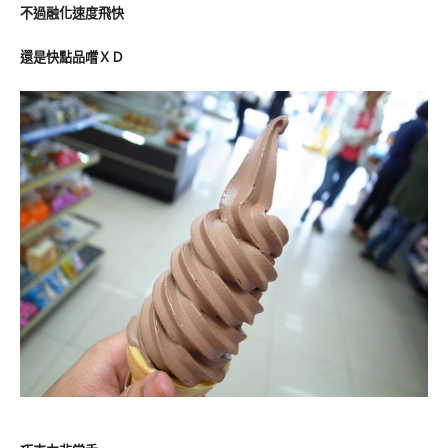
不過融化速度飛快
還是快點品嚐ＸＤ