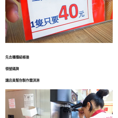
先去櫃檯結帳後
領號碼牌
讓店員幫你製作霜淇淋