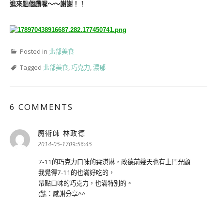
進來點個讚喔～～謝謝！！
Posted in
北部美食
Tagged
北部美食
,
巧克力
,
濃郁
6 COMMENTS
魔術師 林政德
表
示:
2014-05-1709:56:45
7-11的巧克力口味的霖淇淋，政德前幾天也有上門光顧
我覺得7-11的也滿好吃的，
帶點口味的巧克力，也滿特別的。
(謎：感謝分享^^