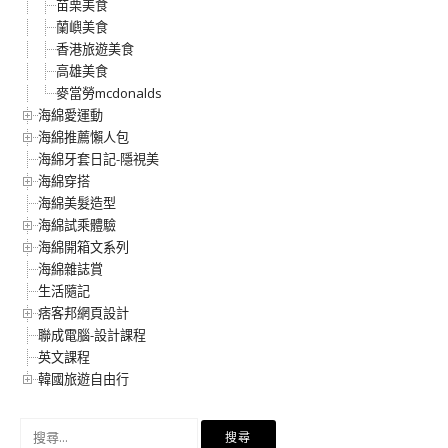
苗栗美食
蘭嶼美食
香港旅遊美食
高雄美食
麥當勞mcdonalds
海綿愛運動
海綿推薦懶人包
海綿牙套日記-隱視美
海綿穿搭
海綿美髮造型
海綿試乘體驗
海綿開箱文系列
海綿雜誌賞
生活隨記
痞客邦網頁設計
聯成電腦-設計課程
英文課程
韓國旅遊自由行
搜