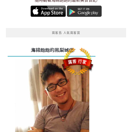
窩客島 人氣窩客賞