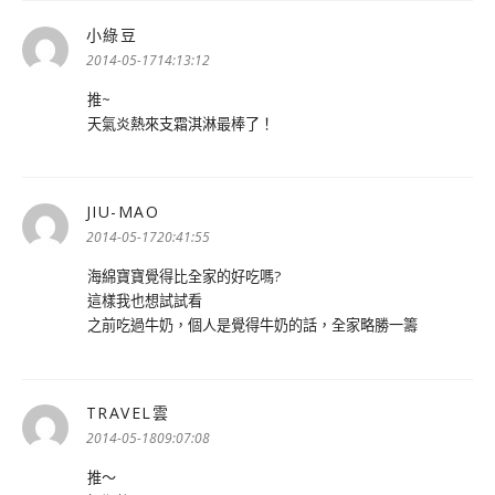
小綠豆
表
示:
2014-05-1714:13:12
推~
天氣炎熱來支霜淇淋最棒了！
JIU-MAO
表
示:
2014-05-1720:41:55
海綿寶寶覺得比全家的好吃嗎?
這樣我也想試試看
之前吃過牛奶，個人是覺得牛奶的話，全家略勝一籌
TRAVEL雲
表
示:
2014-05-1809:07:08
推～