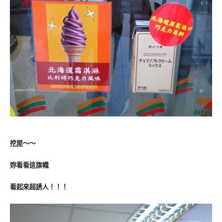
挖屋～～
妳看看這旗幟
看起來超誘人！！！