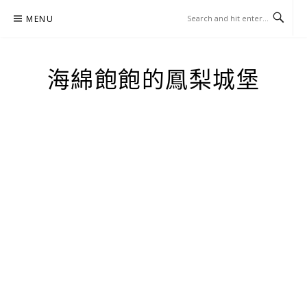
Skip
MENU
to
content
海綿飽飽的鳳梨城堡