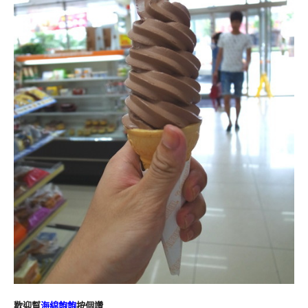
歡迎幫
海綿飽飽
按個讚