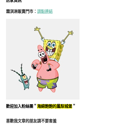
店家資訊
霜淇淋販賣門市：
請點連結
歡迎加入粉絲團＂
海綿飽飽的鳳梨城堡
＂
喜歡我文章的朋友請不要害羞