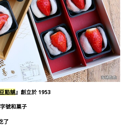
養豆餡舖
』創立於 1953
老字號和菓子
吃了