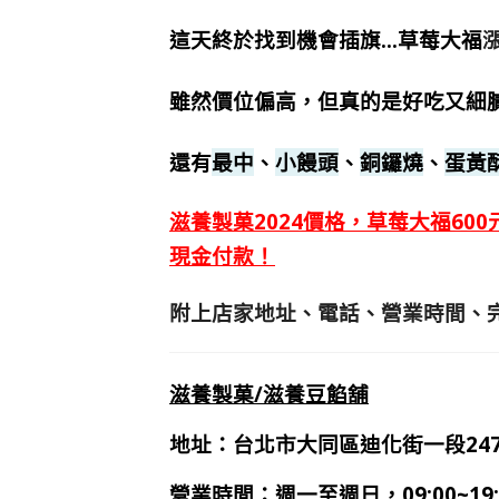
這天終於找到機會插旗…
草莓大福
雖然價位偏高，但真的是好吃又細
還有
最中
、
小饅頭
、
銅鑼燒
、
蛋黃
滋養製菓2024價格，草莓大福60
現金付款！
附上店家地址、電話、營業時間、完
滋養製菓/滋養豆餡舖
地址：台北市大同區迪化街一段24
營業時間：週一至週日，09:00~19: