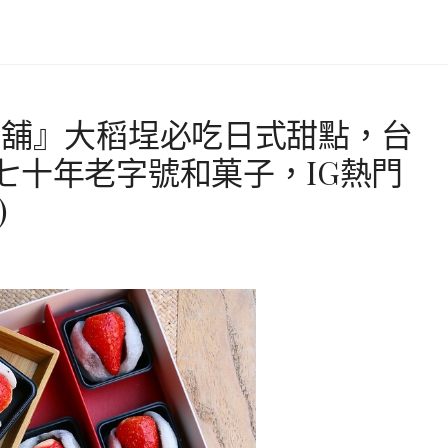
餡舖』大稻埕必吃日式甜點，台
七十年老字號和菓子，IG熱門
)