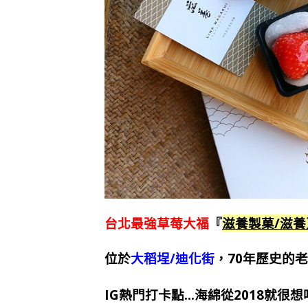
台北最強草莓大福
『
滋養製菓/滋
位於
大稻埕/迪化街
，70年歷史的
IG熱門打卡點…海綿從2018就很想