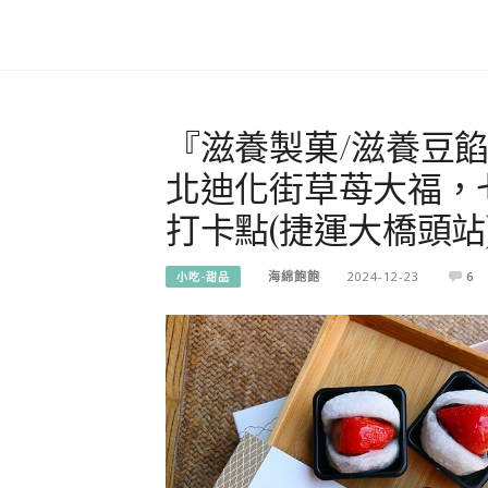
『滋養製菓/滋養豆
北迪化街草苺大福，
打卡點(捷運大橋頭站
海綿飽飽
2024-12-23
6
小吃-甜品