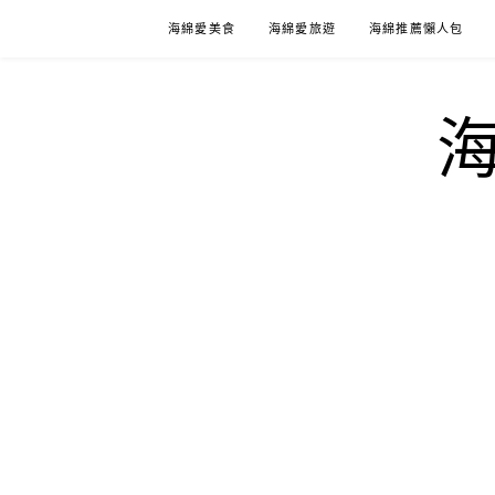
Skip
海綿愛美食
海綿愛旅遊
海綿推薦懶人包
to
content