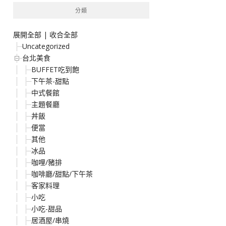
分類
展開全部
|
收合全部
Uncategorized
台北美食
BUFFET吃到飽
下午茶-甜點
中式餐館
主題餐廳
丼飯
便當
其他
冰品
咖哩/豬排
咖啡廳/甜點/下午茶
客家料理
小吃
小吃-甜品
居酒屋/串燒