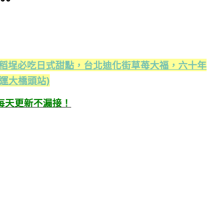
大稻埕必吃日式甜點，台北迪化街草苺大福，六十年
運大橋頭站)
每天更新不漏接！