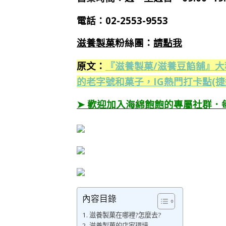
電話：02-2553-9553
滋養製菓
粉絲團：
請點我
原文：
『滋養製菓/滋養豆餡舖』
的老字號和菓子，IG熱門打卡點(捷
➤ 歡迎加入海綿飽飽的專屬社群．
內容目錄
滋養製菓在哪裡?怎麼去?
滋養製菓的店家環境