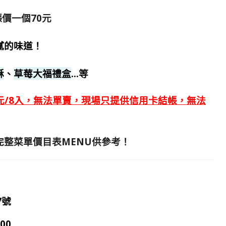
漲價一個70元
膩的味道！
酥
、
草莓大福禮盒
…等
0元/8入，無法單賣，現場只提供信用卡結帳，無法
整菜單價目表MENU供參考！
7號
00