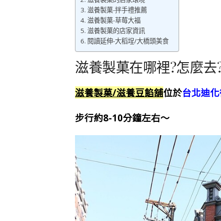
滋養製菓-拌手禮推薦
滋養製菓-草莓大福
滋養製菓的店家資訊
閱讀延伸-大稻埕/大橋頭美食
滋養製菓在哪裡?怎麼去
滋養製菓/滋養豆餡舖
位於
台北迪化
步行約8-10分鐘左右～