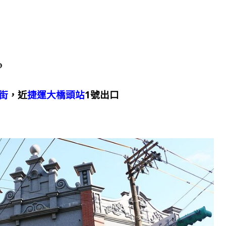
?
街
，近
捷運大橋頭站
1號出口