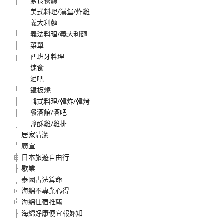
素食餐廳
美式料理/漢堡/炸雞
義大利麵
義法料理/義大利麵
菜單
西班牙料理
速食
酒吧
鐵板燒
韓式料理/韓炸/韓烤
餐酒館/酒吧
鹽酥雞/雞排
居家清潔
廣宣
日本旅遊自由行
歇業
泰國古法算命
海綿不專業心得
海綿住宿推薦
海綿好康便宜報妳知