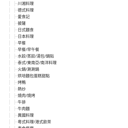
川湘料理
德式料理
愛食記
披薩
日式麵食
日本料理
早餐
早餐/早午餐
水餃/蒸餃/湯包/鍋貼
泰式/東南亞/南洋料理
火鍋/涮涮鍋
烘培麵包蛋糕甜點
烤鴨
熱炒
燒肉/燒烤
牛排
牛肉麵
異國料理
粵式料理/港式飲茶