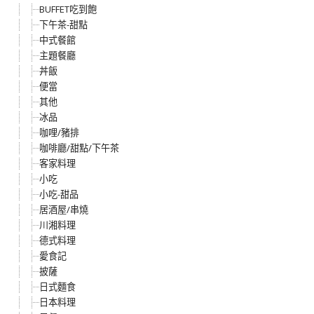
BUFFET吃到飽
下午茶-甜點
中式餐館
主題餐廳
丼飯
便當
其他
冰品
咖哩/豬排
咖啡廳/甜點/下午茶
客家料理
小吃
小吃-甜品
居酒屋/串燒
川湘料理
德式料理
愛食記
披薩
日式麵食
日本料理