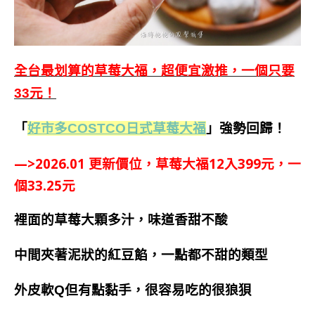
全台最划算的草莓大福，超便宜激推，一個只要
33元！
「
好市多COSTCO日式草莓大福
」強勢回歸！
—>2026.01 更新價位，草莓大福12入399元，一
個33.25元
裡面的草莓大顆多汁，味道香甜不酸
中間夾著泥狀的紅豆餡，一點都不甜的類型
外皮軟Q但有點黏手，很容易吃的很狼狽