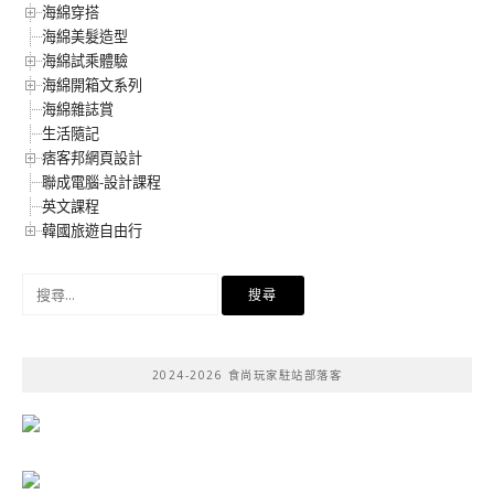
海綿穿搭
海綿美髮造型
海綿試乘體驗
海綿開箱文系列
海綿雜誌賞
生活隨記
痞客邦網頁設計
聯成電腦-設計課程
英文課程
韓國旅遊自由行
搜
尋
關
鍵
2024-2026 食尚玩家駐站部落客
字: