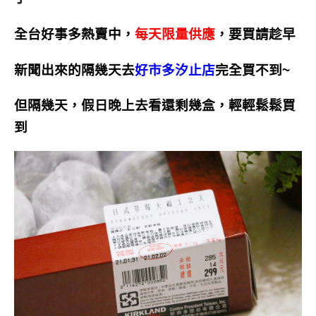
全台好事多熱賣中，
每天限量供應
，要買請趁早
新聞出來的隔幾天去
好市多汐止店
完全買不到~
但隔幾天，假日晚上去看還剩幾盒，輕輕鬆鬆買
到