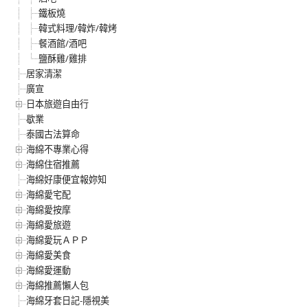
鐵板燒
韓式料理/韓炸/韓烤
餐酒館/酒吧
鹽酥雞/雞排
居家清潔
廣宣
日本旅遊自由行
歇業
泰國古法算命
海綿不專業心得
海綿住宿推薦
海綿好康便宜報妳知
海綿愛宅配
海綿愛按摩
海綿愛旅遊
海綿愛玩ＡＰＰ
海綿愛美食
海綿愛運動
海綿推薦懶人包
海綿牙套日記-隱視美