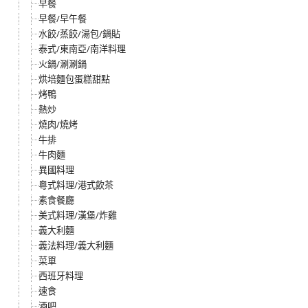
早餐
早餐/早午餐
水餃/蒸餃/湯包/鍋貼
泰式/東南亞/南洋料理
火鍋/涮涮鍋
烘培麵包蛋糕甜點
烤鴨
熱炒
燒肉/燒烤
牛排
牛肉麵
異國料理
粵式料理/港式飲茶
素食餐廳
美式料理/漢堡/炸雞
義大利麵
義法料理/義大利麵
菜單
西班牙料理
速食
酒吧