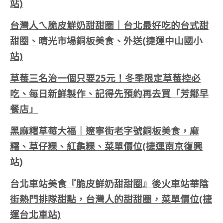
站)
台灣人ㄟ脆皮鮮奶甜甜圈｜台北最好吃的台式甜
甜圈、晴光市場銅板美食、外送(捷運中山國小
站)
草莓三名治一個只要25元！冬季限定草莓控必
吃、每日新鮮製作、記得先預約再去買「芳鄰早
餐店」
黑麻糬草莓大福｜遼寧街老字號銅板美食，麻
糬、草仔粿、紅龜粿、菜單價位(捷運南京復興
站)
台北車站美食『脆皮鮮奶甜甜圈』後火車站華陰
街熱門排隊甜點，台灣人的甜甜圈，菜單價位(捷
運台北車站)