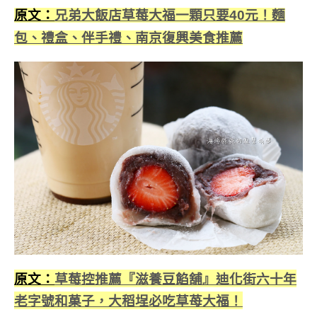
原文：
兄弟大飯店草莓大福一顆只要40元！麵
包、禮盒、伴手禮、南京復興美食推薦
原文：
草莓控推薦『滋養豆餡舖』迪化街六十年
老字號和菓子，大稻埕必吃草苺大福！