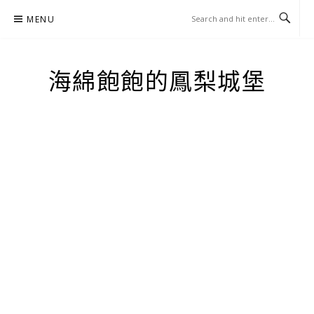
Skip
MENU
to
content
海綿飽飽的鳳梨城堡