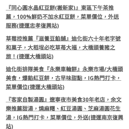
『同心圓水晶紅豆餅(搬新家)』東區下午茶推
薦，100%鮮奶不加水紅豆餅，菜單價位，外送
服務(捷運忠孝復興站)
草莓控推薦『滋養豆餡舖』迪化街六十年老字號
和菓子，大稻埕必吃草苺大福，大橋頭養豬之
旅！(捷運大橋頭站)
迪化街排隊美食『永樂車輪餅』永樂市場/大橋頭
美食，爆餡紅豆餅，古早味甜點，IG熱門打卡，
菜單價位(捷運大橋頭站)
『客家自製湯圓』遼寧夜市美食30年老店，余文
樂推薦甜湯，燒麻糬、紅豆湯圓、芝麻湯圓花生
湯，IG熱門打卡，菜單價位，外送(捷運南京復興
站)