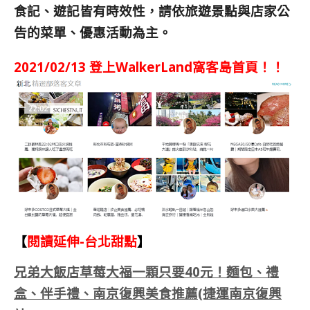
食記、遊記皆有時效性，請依旅遊景點與店家公
告的菜單、優惠活動為主。
2021/02/13 登上WalkerLand窩客島首頁！！
【
閱讀延伸-台北甜點
】
兄弟大飯店草莓大福一顆只要40元！麵包、禮
盒、伴手禮、南京復興美食推薦(捷運南京復興