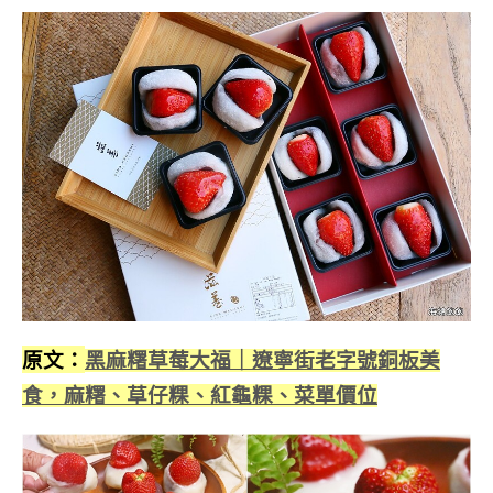
原文：
黑麻糬草莓大福｜遼寧街老字號銅板美
食，麻糬、草仔粿、紅龜粿、菜單價位