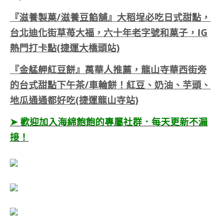
『滋養製菓/滋養豆餡舖』大稻埕必吃日式甜點，
台北迪化街草苺大福，六十年老字號和菓子，IG
熱門打卡點(捷運大橋頭站)
『金艋舺紅豆餅』萬華人推薦，龍山寺華西街旁
的台式甜點下午茶/車輪餅！紅豆、奶油、芋頭、
地瓜通通都好吃(捷運龍山寺站)
➤ 歡迎加入海綿飽飽的專屬社群．每天更新不漏
接！