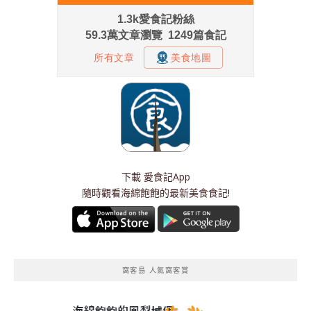
下載
愛食記App
隨時觀看海綿飽飽的最新美食食記!
窩客島 人氣窩客賞