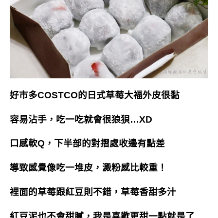
好市多COSTCO的日式草莓大福外皮很黏
容易沾手，吃一吃就會很狼狽…XD
口感軟Q，下半部的對摺處收邊有點差
導致感覺像吃一堆皮，澱粉感比較重！
裡面的草莓跟紅豆則不錯，草莓香甜多汁
紅豆泥也不會甜膩，我是喜歡更甜一點就是了