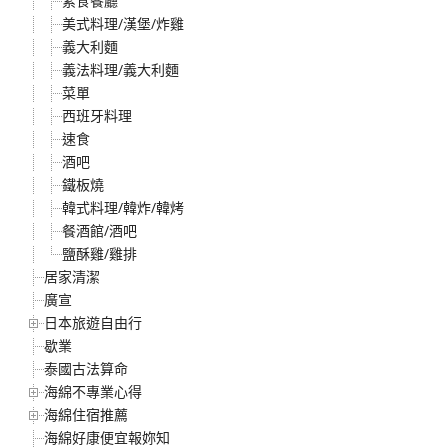
素食餐廳
美式料理/漢堡/炸雞
義大利麵
義法料理/義大利麵
菜單
西班牙料理
速食
酒吧
鐵板燒
韓式料理/韓炸/韓烤
餐酒館/酒吧
鹽酥雞/雞排
居家清潔
廣宣
日本旅遊自由行
歇業
泰國古法算命
海綿不專業心得
海綿住宿推薦
海綿好康便宜報妳知