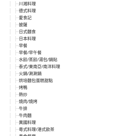
川湘料理
德式料理
愛食記
披薩
日式麵食
日本料理
早餐
早餐/早午餐
水餃/蒸餃/湯包/鍋貼
泰式/東南亞/南洋料理
火鍋/涮涮鍋
烘培麵包蛋糕甜點
烤鴨
熱炒
燒肉/燒烤
牛排
牛肉麵
異國料理
粵式料理/港式飲茶