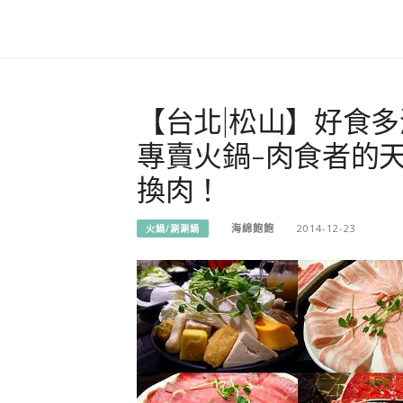
【台北|松山】好食多
專賣火鍋-肉食者的
換肉！
海綿飽飽
2014-12-23
火鍋/涮涮鍋