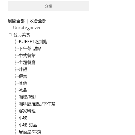
分類
展開全部
|
收合全部
Uncategorized
台北美食
BUFFET吃到飽
下午茶-甜點
中式餐館
主題餐廳
丼飯
便當
其他
冰品
咖哩/豬排
咖啡廳/甜點/下午茶
客家料理
小吃
小吃-甜品
居酒屋/串燒