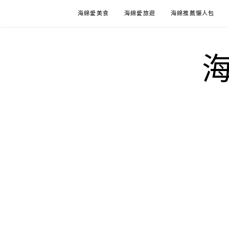
Skip
海綿愛美食
海綿愛旅遊
海綿推薦懶人包
to
content