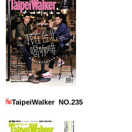
TaipeiWalker
NO.235