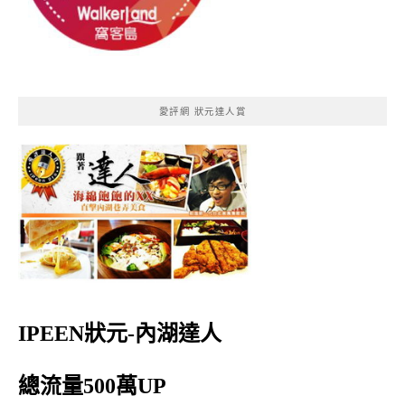
愛評網 狀元達人賞
IPEEN狀元-內湖達人
總流量500萬UP