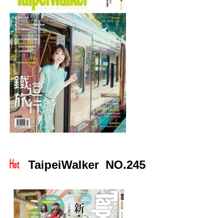
TaipeiWalker NO.245