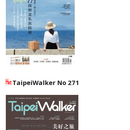
TaipeiWalker No 271