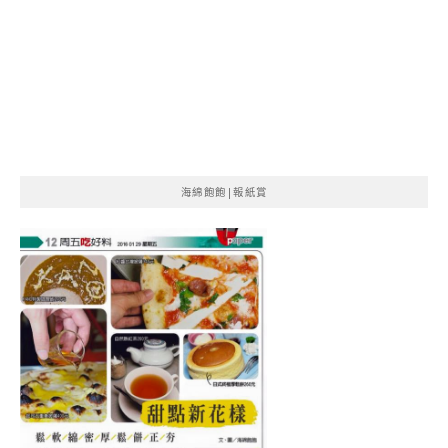
海綿飽飽|報紙賞