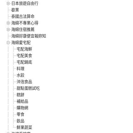
日本旅遊自由行
歇業
泰國古法算命
海綿不專業心得
海綿住宿推薦
海綿好康便宜報妳知
海綿愛宅配
宅配海鮮
宅配美食
宅配鍋底
料理
水餃
沖泡食品
甜點蛋糕試吃
糕餅
補給品
購物網
零食
飲品
鮮果蔬菜