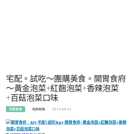
宅配。試吃～團購美食。開胃食府
～黃金泡菜+紅麴泡菜+香辣泡菜
+百菇泡菜口味
宅配美食
海綿飽飽
2014-09-03