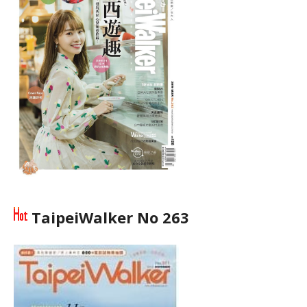
TaipeiWalker No 263