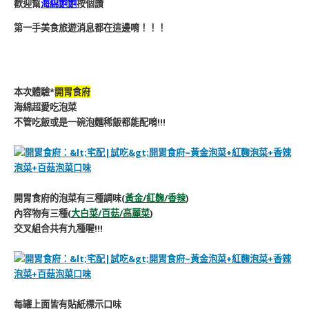
歡迎幫
海綿飽飽
按個讚
第一手美食旅遊消息都在這邊唷！！！
本次體驗*
開胃食府
海綿超愛吃泡菜
不管吃飯或是一碗泡麵稀飯都能配唷!!!
開胃食府的泡菜有三種調味(
黃金/紅麴/香辣
)
內容物有三種(
大白菜/百菇/高麗菜
)
交叉組合共有九種喔!!!
每罐上面皆有貼紙標示口味