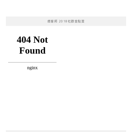
痞客邦 2018社群金點賞