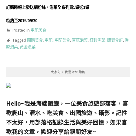
訂購時報上發送網粉絲，泡菜全系列買5罐送1罐
特約至2015/09/30
Posted in
宅配美食
Tagged
團購美食
,
宅配
,
宅配美食
,
百菇泡菜
,
紅麴泡菜
,
開胃食府
,
香
辣泡菜
,
黃金泡菜
大家好，我是海綿飽飽
Hello~我是海綿飽飽，一位美食旅遊部落客，
喜
歡爬山、潛水、吃美食、出國旅遊、攝影。
記性
不太好，用部落格記錄生活與美好回憶，
如果喜
歡我的文章，歡迎分享給親朋好友
~