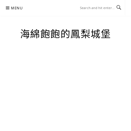
Skip
MENU
to
content
海綿飽飽的鳳梨城堡