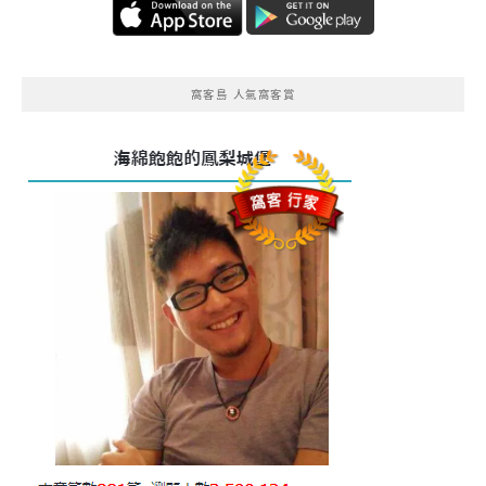
窩客島 人氣窩客賞