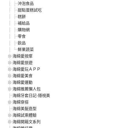
沖泡食品
甜點蛋糕試吃
糕餅
補給品
購物網
零食
飲品
鮮果蔬菜
海綿愛按摩
海綿愛旅遊
海綿愛玩ＡＰＰ
海綿愛美食
海綿愛運動
海綿推薦懶人包
海綿牙套日記-隱視美
海綿穿搭
海綿美髮造型
海綿試乘體驗
海綿開箱文系列