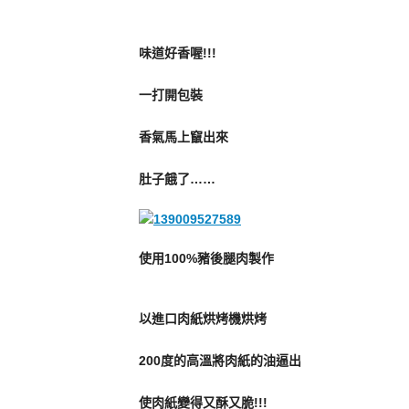
味道好香喔!!!
一打開包裝
香氣馬上竄出來
肚子餓了……
使用100%豬後腿肉製作
以進口肉紙烘烤機烘烤
200度的高溫將肉紙的油逼出
使肉紙變得又酥又脆!!!