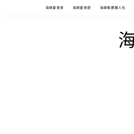
Skip
海綿愛美食
海綿愛旅遊
海綿推薦懶人包
to
content