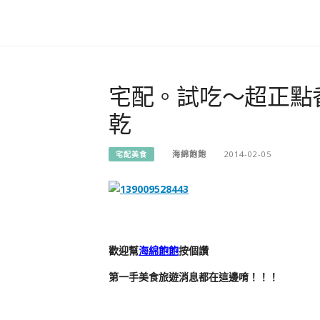
宅配。試吃～超正點
乾
海綿飽飽
2014-02-05
宅配美食
歡迎幫
海綿飽飽
按個讚
第一手美食旅遊消息都在這邊唷！！！