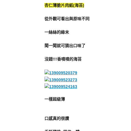
杏仁薄脆片肉紙(海苔)
從外觀可看出與原味不同
一絲絲的綠末
聞一聞就可猜出口味了
沒錯!!!香噴噴的海苔
一樣超級薄
口感真的很讚