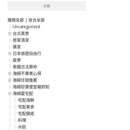
分類
展開全部
|
收合全部
Uncategorized
台北美食
居家清潔
廣宣
日本旅遊自由行
歇業
泰國古法算命
海綿不專業心得
海綿住宿推薦
海綿好康便宜報妳知
海綿愛宅配
宅配海鮮
宅配美食
宅配鍋底
料理
水餃