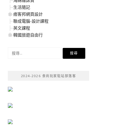
海綿雜誌賞
生活隨記
痞客邦網頁設計
聯成電腦-設計課程
英文課程
韓國旅遊自由行
搜
尋
關
鍵
2024-2026 食尚玩家駐站部落客
字: