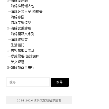
海綿愛運動
海綿推薦懶人包
海綿牙套日記-隱視美
海綿穿搭
海綿美髮造型
海綿試乘體驗
海綿開箱文系列
海綿雜誌賞
生活隨記
痞客邦網頁設計
聯成電腦-設計課程
英文課程
韓國旅遊自由行
搜
尋
關
鍵
2024-2026 食尚玩家駐站部落客
字: