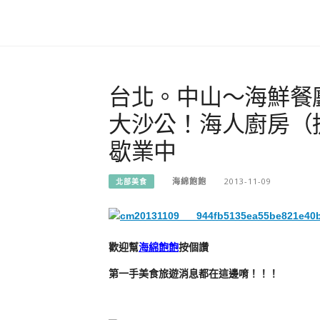
台北。中山～海鮮餐
大沙公！海人廚房（
歇業中
海綿飽飽
2013-11-09
北部美食
歡迎幫
海綿飽飽
按個讚
第一手美食旅遊消息都在這邊唷！！！