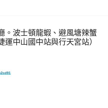
廳。波士頓龍蝦、避風塘辣蟹
捷運中山國中站與行天宮站）