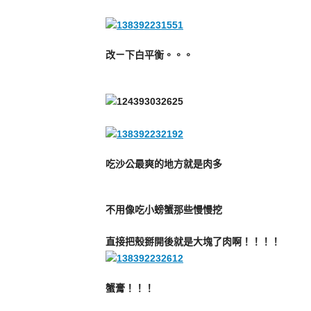
改ㄧ下白平衡。。。
吃沙公最爽的地方就是肉多
不用像吃小螃蟹那些慢慢挖
直接把殼掰開後就是大塊了肉啊！！！！
蟹膏！！！