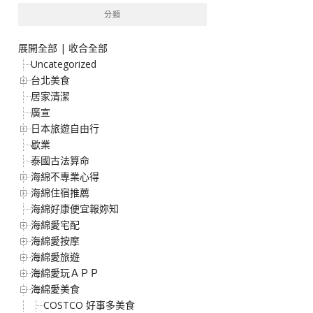
分類
展開全部
|
收合全部
Uncategorized
台北美食
居家清潔
廣宣
日本旅遊自由行
歇業
泰國古法算命
海綿不專業心得
海綿住宿推薦
海綿好康便宜報妳知
海綿愛宅配
海綿愛按摩
海綿愛旅遊
海綿愛玩ＡＰＰ
海綿愛美食
COSTCO 好事多美食