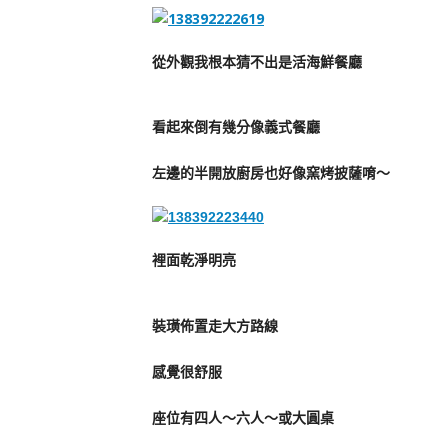
從外觀我根本猜不出是活海鮮餐廳
看起來倒有幾分像義式餐廳
左邊的半開放廚房也好像窯烤披薩唷～
裡面乾淨明亮
裝璜佈置走大方路線
感覺很舒服
座位有四人～六人～或大圓桌