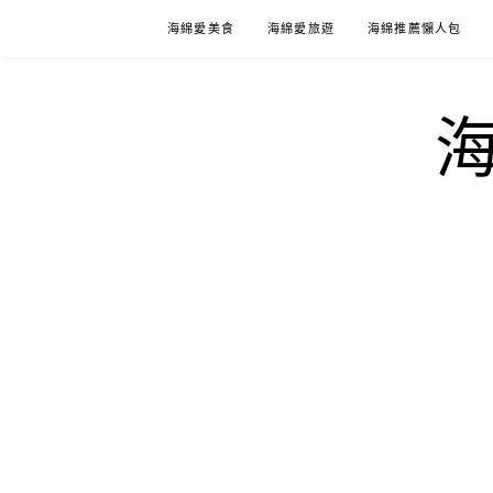
Skip
海綿愛美食
海綿愛旅遊
海綿推薦懶人包
to
content