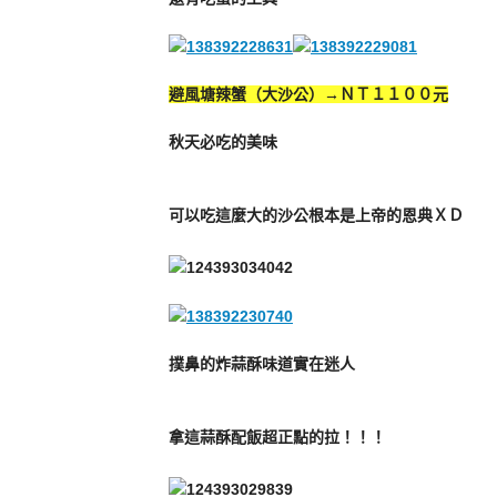
避風塘辣蟹（大沙公）→ＮＴ１１００元
秋天必吃的美味
可以吃這麼大的沙公根本是上帝的恩典ＸＤ
撲鼻的炸蒜酥味道實在迷人
拿這蒜酥配飯超正點的拉！！！