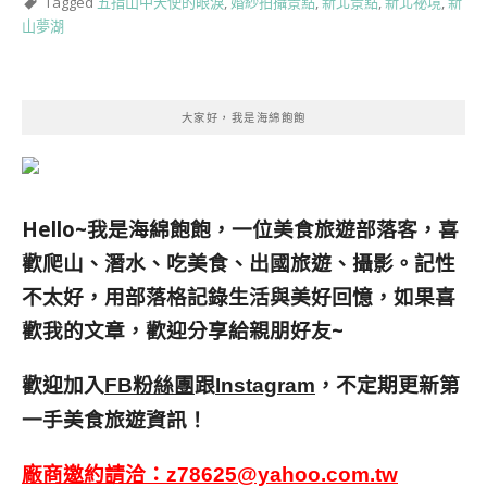
Tagged
五指山中天使的眼淚
,
婚紗拍攝景點
,
新北景點
,
新北祕境
,
新
山夢湖
大家好，我是海綿飽飽
Hello~我是海綿飽飽，一位美食旅遊部落客，
喜
歡爬山、潛水、吃美食、出國旅遊、攝影。
記性
不太好，用部落格記錄生活與美好回憶，
如果喜
歡我的文章，歡迎分享給親朋好友
~
歡迎加入
跟
，不定期更新第
FB粉絲團
Instagram
一手美食旅遊資訊！
廠商邀約請洽：
z78625@yahoo.com.tw