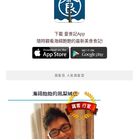
下載
愛食記App
隨時觀看海綿飽飽的最新美食食記!
窩客島 人氣窩客賞