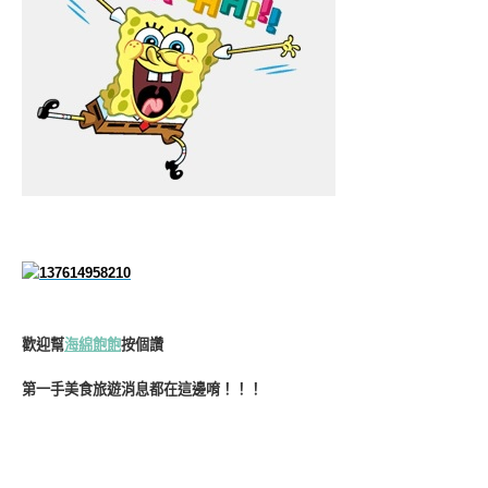
歡迎幫
海綿飽飽
按個讚
第一手美食旅遊消息都在這邊唷！！！