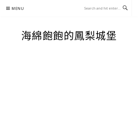
Skip
MENU
to
content
海綿飽飽的鳳梨城堡