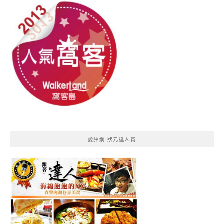
愛評網 狀元達人賞