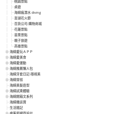
桃園景點
桌遊
海綿瘋潛水 diving
澎湖花火節
百貨公司-購物商城
花蓮景點
苗栗景點
親子旅遊
高雄景點
海綿愛玩ＡＰＰ
海綿愛美食
海綿愛運動
海綿推薦懶人包
海綿牙套日記-隱視美
海綿穿搭
海綿美髮造型
海綿試乘體驗
海綿開箱文系列
海綿雜誌賞
生活隨記
痞客邦網頁設計