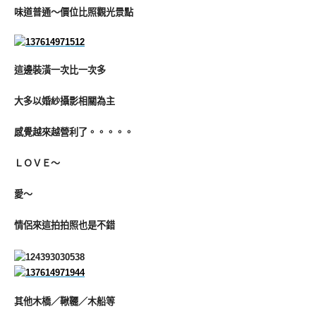
味道普通～價位比照觀光景點
這邊裝潢一次比一次多
大多以婚紗攝影相關為主
感覺越來越營利了。。。。。
ＬＯＶＥ～
愛～
情侶來這拍拍照也是不錯
其他木橋／鞦韆／木船等