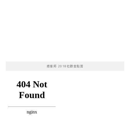
痞客邦 2018社群金點賞