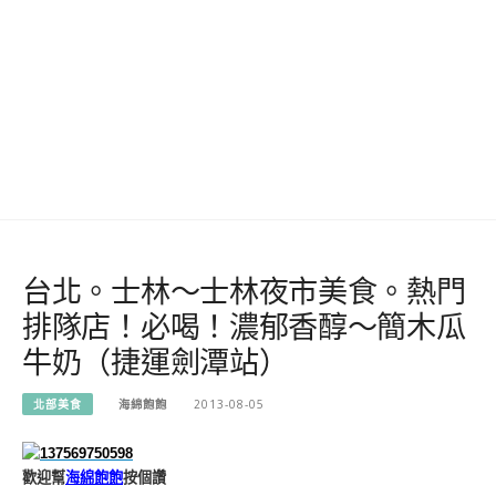
台北。士林～士林夜市美食。熱門
排隊店！必喝！濃郁香醇～簡木瓜
牛奶（捷運劍潭站）
北部美食
海綿飽飽
2013-08-05
歡迎幫
海綿飽飽
按個讚