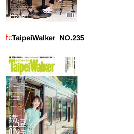
TaipeiWalker
NO.235