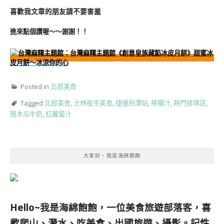
喜歡我文章的朋友請不要害羞
進來點個讚喔～～謝謝！！
Posted in
北部美食
Tagged
北部美食
,
士林夜市美食
,
捷運劍潭站
,
檸檬汁
,
熱門排隊店
,
簡木瓜牛奶
,
紅蘿蔔汁
大家好，我是海綿飽飽
Hello~我是海綿飽飽，一位美食旅遊部落客，
喜
歡爬山、潛水、吃美食、出國旅遊、攝影。
記性