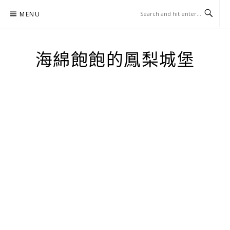
Skip
MENU
to
content
海綿飽飽的鳳梨城堡