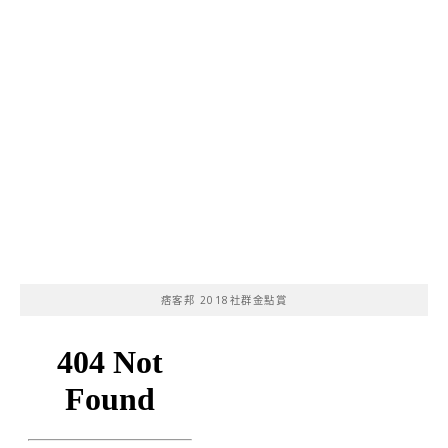
痞客邦 2018社群金點賞