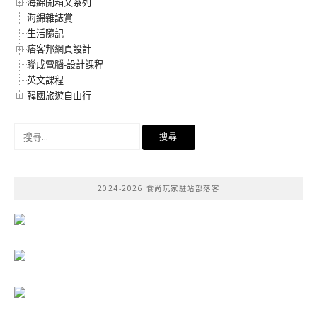
海綿開箱文系列
海綿雜誌賞
生活隨記
痞客邦網頁設計
聯成電腦-設計課程
英文課程
韓國旅遊自由行
搜
尋
關
鍵
2024-2026 食尚玩家駐站部落客
字: