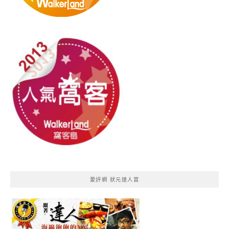
愛評網 狀元達人賞