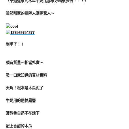
（不過這家的木瓜牛奶比那家好喝很多倍！！！）
雖然那家的排隊人潮更驚人～
到手了！！
頗有質量～
相當扎實～
吸ㄧ口就知道的真材實料
天啊！
根本是木瓜泥了
牛奶用的是林鳳營
濃醇香自然不在話下
配上香甜的木瓜