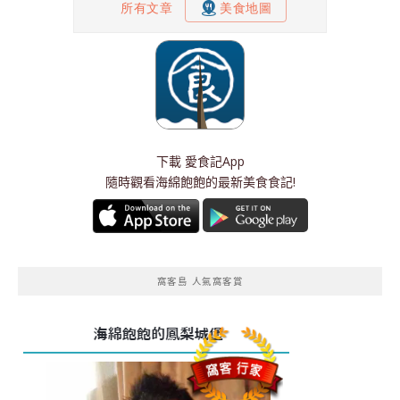
下載
愛食記App
隨時觀看海綿飽飽的最新美食食記!
窩客島 人氣窩客賞