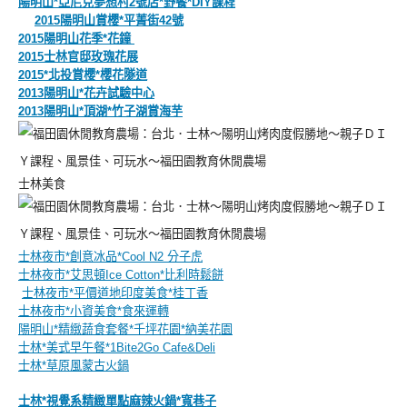
陽明山*亞尼克夢想村2號店*野餐*DIY課程
2015陽明山賞櫻*平菁街42號
2015陽明山花季*花鐘
2015士林官邸玫瑰花展
2015*北投賞櫻*櫻花隧道
2013陽明山*花卉試驗中心
2013陽明山*頂湖*竹子湖賞海芋
士林美食
士林夜市*創意冰品*
Cool N2 分子虎
士林夜市*
艾思頓Ice Cotton*比利時鬆餅
士林夜市*平價道地印度美食*
桂丁香
士林夜市*小資美食*
食來運轉
陽明山*精緻蔬食套餐*千坪花園*
納美花園
士林*美式早午餐*
1Bite2Go Cafe&Deli
士林*草原風蒙古火鍋
士林*視覺系精緻單點麻辣火鍋*寬巷子