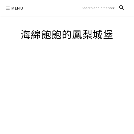
Skip
MENU
to
content
海綿飽飽的鳳梨城堡