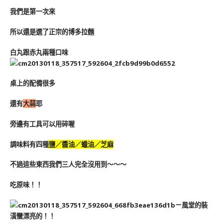
我們是第一次來
所以還是選了正宗的博多拉麵
白丸跟赤丸兩種口味
桌上的配備很多
還有
大蒜
耶
旁邊有工具可以用碎喔
調味料有四種
鹽／醬油／蠟油／芝麻
不過這些東西我們三人完全沒用到～～～
吃原味！！
ㄧ風堂的裝
潢蠻漂亮的！！