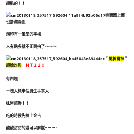
超酷的！！
這面牆上面
也掛滿湯匙
還印有一風堂的字樣
人有點多就不正面拍了～～～
＂
風神雷神
＂
超脆
炸雞
ＮＴ１２０
有四塊
ㄧ塊大概半個男生手掌大
味道超香！！
吃的時候先擠上金吉
酸酸甜甜的還可以解膩～～～