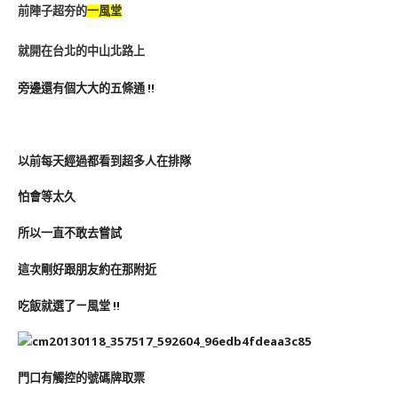
前陣子超夯的
一風堂
就開在台北的中山北路上
旁邊還有個大大的五條通 !!
以前每天經過都看到超多人在排隊
怕會等太久
所以一直不敢去嘗試
這次剛好跟朋友約在那附近
吃飯就選了ㄧ風堂 !!
門口有觸控的號碼牌取票