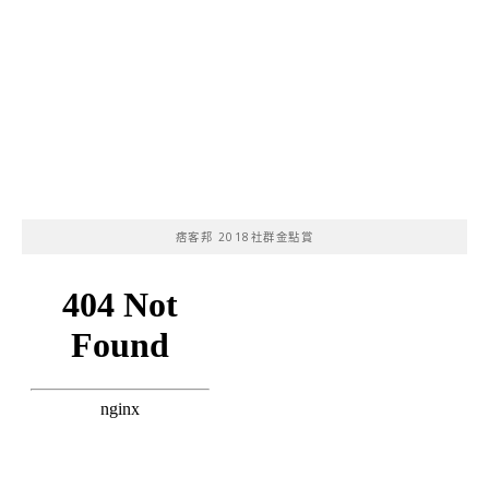
痞客邦 2018社群金點賞