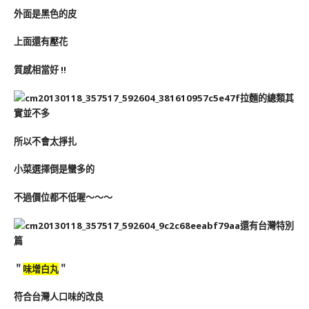
外面是黑色的皮
上面還有壓花
質感相當好 !!
拉麵的總類其
實並不多
所以不會太掙扎
小菜選擇倒是蠻多的
不過價位都不低喔～～～
還有台灣特別
篇
＂
味增白丸
＂
符合台灣人口味的改良