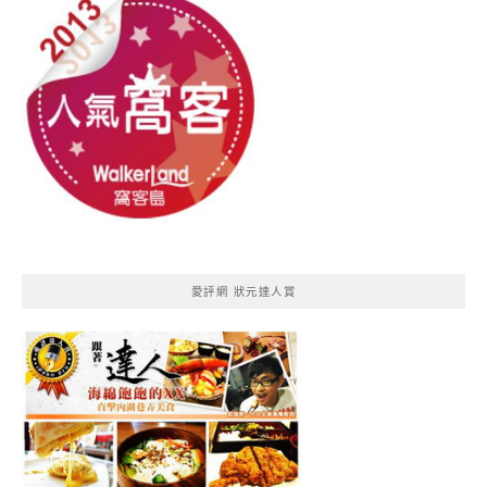
愛評網 狀元達人賞