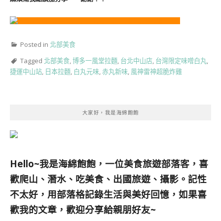
Posted in
北部美食
Tagged
北部美食
,
博多一風堂拉麵
,
台北中山店
,
台灣限定味噌白丸
,
捷運中山站
,
日本拉麵
,
白丸元味
,
赤丸新味
,
風神雷神超脆炸雞
大家好，我是海綿飽飽
Hello~我是海綿飽飽，一位美食旅遊部落客，
喜
歡爬山、潛水、吃美食、出國旅遊、攝影。
記性
不太好，用部落格記錄生活與美好回憶，
如果喜
歡我的文章，歡迎分享給親朋好友
~