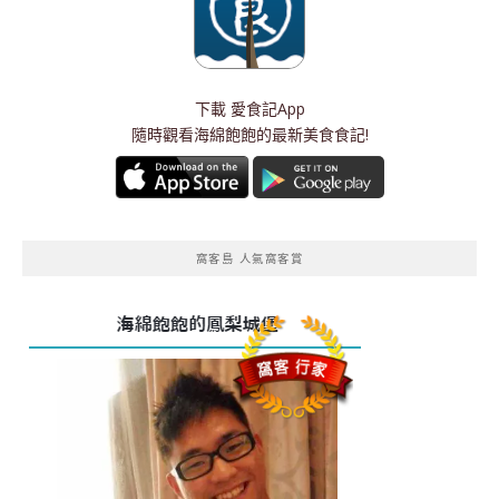
下載
愛食記App
隨時觀看海綿飽飽的最新美食食記!
窩客島 人氣窩客賞