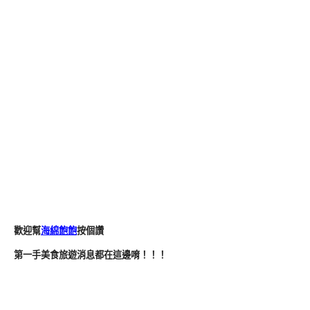
歡迎幫
海綿飽飽
按個讚
第一手美食旅遊消息都在這邊唷！！！