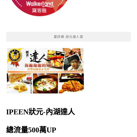
愛評網 狀元達人賞
IPEEN狀元-內湖達人
總流量500萬UP