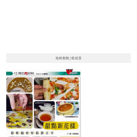
海綿飽飽|報紙賞