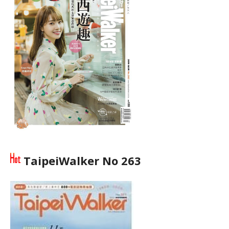
TaipeiWalker No 263