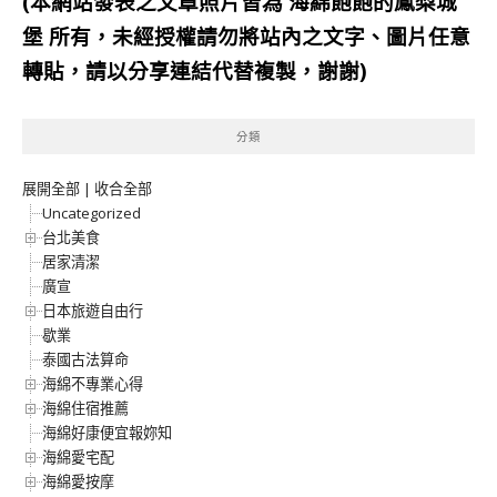
(本網站發表之文章照片皆為
海綿飽飽的鳳梨城
堡
所有，未經授權請勿將站內之文字、圖片任意
轉貼，請以分享連結代替複製，謝謝)
分類
展開全部
|
收合全部
Uncategorized
台北美食
居家清潔
廣宣
日本旅遊自由行
歇業
泰國古法算命
海綿不專業心得
海綿住宿推薦
海綿好康便宜報妳知
海綿愛宅配
海綿愛按摩