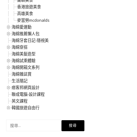
香港旅遊美食
高雄美食
麥當勞mcdonalds
海綿愛運動
海綿推薦懶人包
海綿牙套日記-隱視美
海綿穿搭
海綿美髮造型
海綿試乘體驗
海綿開箱文系列
海綿雜誌賞
生活隨記
痞客邦網頁設計
聯成電腦-設計課程
英文課程
韓國旅遊自由行
搜
尋
關