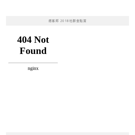
痞客邦 2018社群金點賞