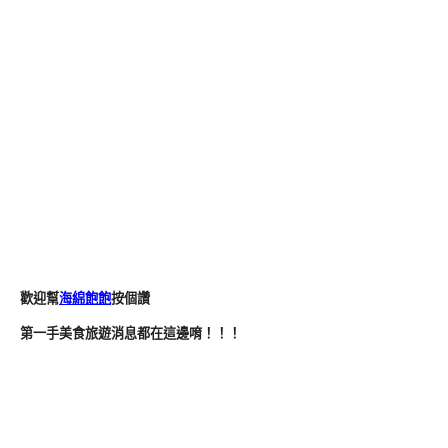
歡迎幫
海綿飽飽
按個讚
第一手美食旅遊消息都在這邊唷！！！