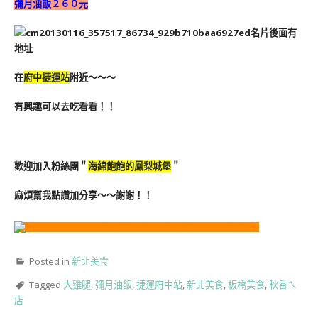
彌月油飯２６０元
名片後面有
地址
在
府中捷運站
附近～～～
有興趣可以去吃看看！！
歡迎加入粉絲團＂
海綿飽飽的鳳梨城堡
＂
麻煩幫我點讚加分享～～謝謝！！
Posted in
新北美食
Tagged
大雞腿
,
彌月油飯
,
捷運府中站
,
新北美食
,
板橋美食
,
秋香ㄟ
店