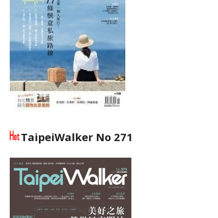
TaipeiWalker No 271