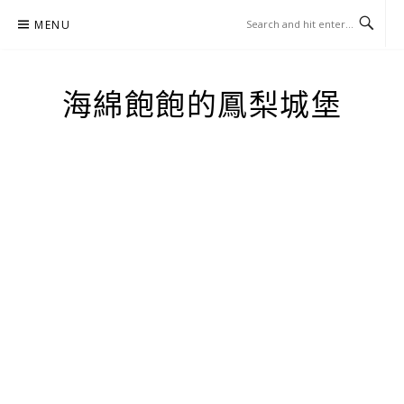
Skip
MENU
to
content
海綿飽飽的鳳梨城堡