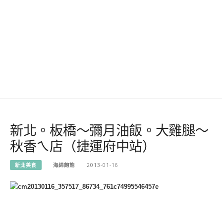
新北。板橋～彌月油飯。大雞腿～
秋香ㄟ店（捷運府中站）
新北美食
海綿飽飽
2013-01-16