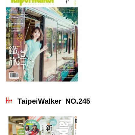
TaipeiWalker NO.245