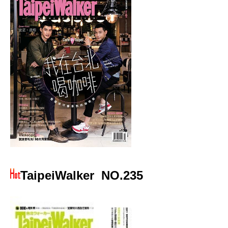
TaipeiWalker
NO.235