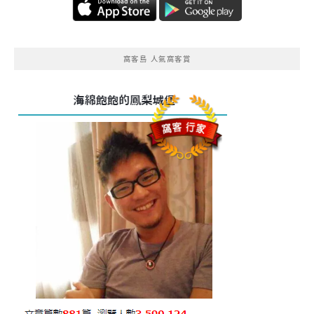
窩客島 人氣窩客賞