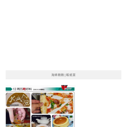
海綿飽飽|報紙賞