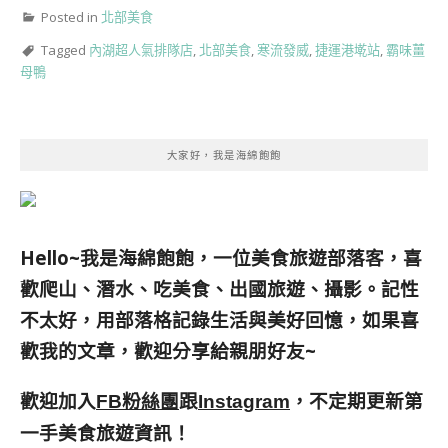
Posted in
北部美食
Tagged
內湖超人氣排隊店
,
北部美食
,
寒流發威
,
捷運港墘站
,
霸味薑
母鴨
大家好，我是海綿飽飽
Hello~我是海綿飽飽，一位美食旅遊部落客，
喜
歡爬山、潛水、吃美食、出國旅遊、攝影。
記性
不太好，用部落格記錄生活與美好回憶，
如果喜
歡我的文章，歡迎分享給親朋好友
~
歡迎加入
跟
，不定期更新第
FB粉絲團
Instagram
一手美食旅遊資訊！