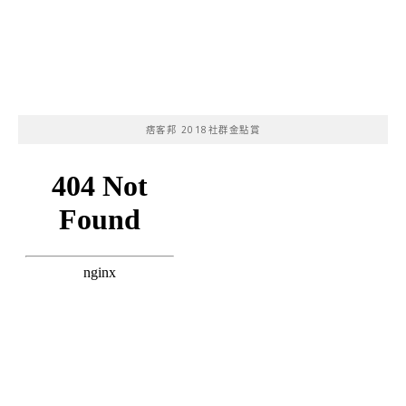
痞客邦 2018社群金點賞