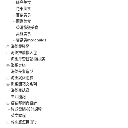
綠島美食
花東美食
苗栗美食
蘭嶼美食
香港旅遊美食
高雄美食
麥當勞mcdonalds
海綿愛運動
海綿推薦懶人包
海綿牙套日記-隱視美
海綿穿搭
海綿美髮造型
海綿試乘體驗
海綿開箱文系列
海綿雜誌賞
生活隨記
痞客邦網頁設計
聯成電腦-設計課程
英文課程
韓國旅遊自由行