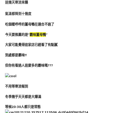
這幾天寒流來襲
氣溫都降到十幾度
吃個暖呼呼的薑母鴨在適合不過了
今天要推薦的是”
霸味薑母鴨
“
大家可能覺得這家店已經看了有點膩
到處都是霸味!!
但你有看過人這麼多的霸味嗎???
不用等寒流報到
冬季幾乎天天都是大爆滿
等候20-30人都只是常態