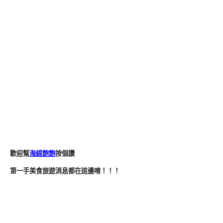
歡迎幫
海綿飽飽
按個讚
第一手美食旅遊消息都在這邊唷！！！