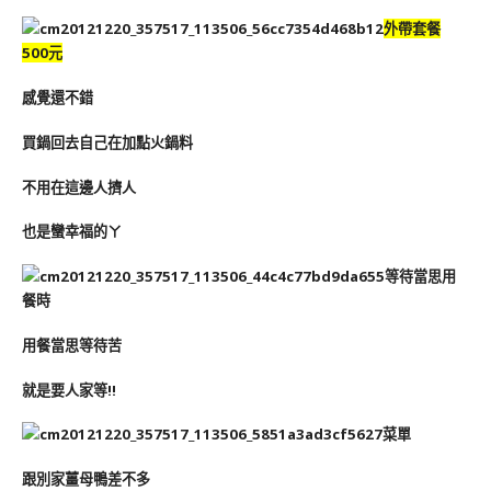
外帶套餐
500元
感覺還不錯
買鍋回去自己在加點火鍋料
不用在這邊人擠人
也是蠻幸福的ㄚ
等待當思用
餐時
用餐當思等待苦
就是要人家等!!
菜單
跟別家薑母鴨差不多