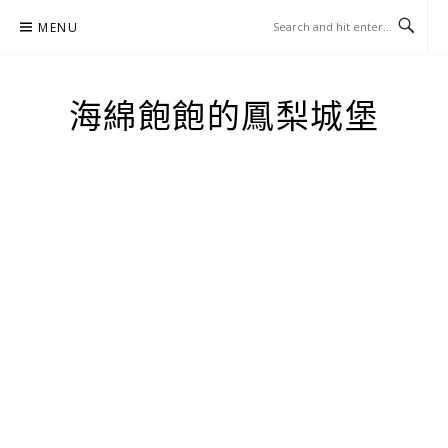
Skip
MENU
to
content
海綿飽飽的鳳梨城堡