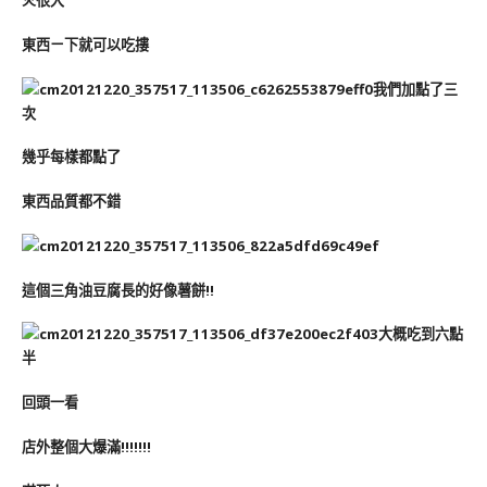
火很大
東西ㄧ下就可以吃摟
我們加點了三
次
幾乎每樣都點了
東西品質都不錯
這個三角油豆腐長的好像薯餅!!
大概吃到六點
半
回頭一看
店外整個大爆滿!!!!!!!