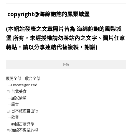
copyright@海綿飽飽的鳳梨城堡
(本網站發表之文章照片皆為
海綿飽飽的鳳梨城
堡
所有，未經授權請勿將站內之文字、圖片任意
轉貼，請以分享連結代替複製，謝謝)
分類
展開全部
|
收合全部
Uncategorized
台北美食
居家清潔
廣宣
日本旅遊自由行
歇業
泰國古法算命
海綿不專業心得