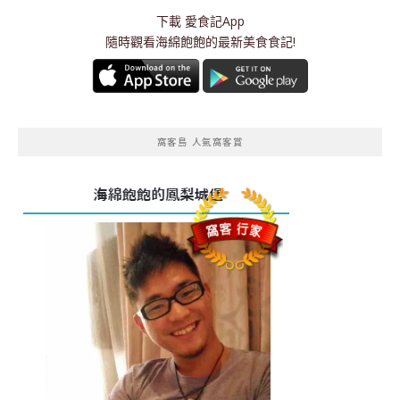
下載
愛食記App
隨時觀看海綿飽飽的最新美食食記!
窩客島 人氣窩客賞