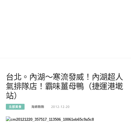
台北。內湖～寒流發威！內湖超人
氣排隊店！霸味薑母鴨（捷運港墘
站）
北部美食
海綿飽飽
2012-12-20