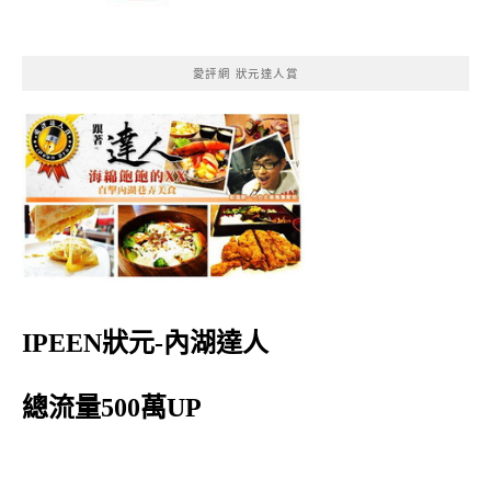
愛評網 狀元達人賞
IPEEN狀元-內湖達人
總流量500萬UP