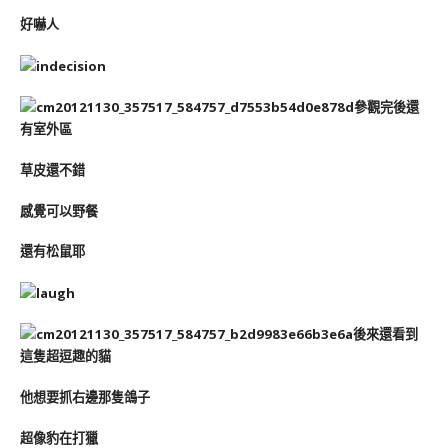
好嚇人
參觀完後還
有室外區
草皮還不錯
感覺可以野餐
還有松鼠耶
後來還看到
這隻超逗趣的貓
他想要抓右邊那隻鴿子
超像豹在打獵