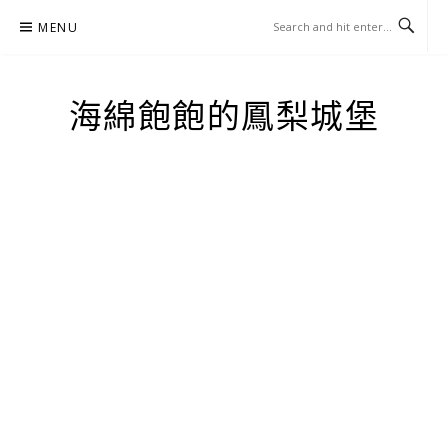
Skip
MENU
to
content
海綿飽飽的鳳梨城堡