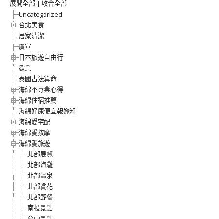
展開全部
|
收合全部
Uncategorized
台北美食
居家清潔
廣宣
日本旅遊自由行
歇業
泰國古法算命
海綿不專業心得
海綿住宿推薦
海綿好康便宜報妳知
海綿愛宅配
海綿愛按摩
海綿愛旅遊
北部展覽
北部海灘
北部溫泉
北部賞花
北部野餐
南投景點
台中景點