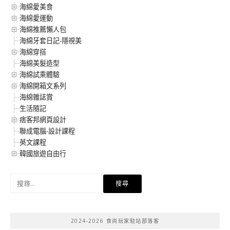
海綿愛美食
海綿愛運動
海綿推薦懶人包
海綿牙套日記-隱視美
海綿穿搭
海綿美髮造型
海綿試乘體驗
海綿開箱文系列
海綿雜誌賞
生活隨記
痞客邦網頁設計
聯成電腦-設計課程
英文課程
韓國旅遊自由行
搜
尋
關
鍵
2024-2026 食尚玩家駐站部落客
字: