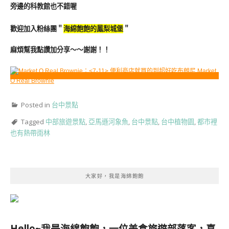
旁邊的科教館也不錯喔
歡迎加入粉絲團＂
海綿飽飽的鳳梨城堡
＂
麻煩幫我點讚加分享～～謝謝！！
Posted in
台中景點
Tagged
中部旅遊景點
,
亞馬遜河象魚
,
台中景點
,
台中植物園
,
都市裡
也有熱帶雨林
大家好，我是海綿飽飽
Hello~我是海綿飽飽，一位美食旅遊部落客，
喜