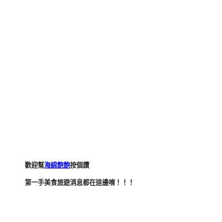
歡迎幫
海綿飽飽
按個讚
第一手美食旅遊消息都在這邊唷！！！