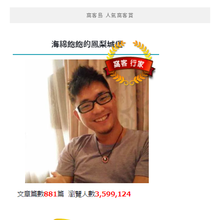
窩客島 人氣窩客賞