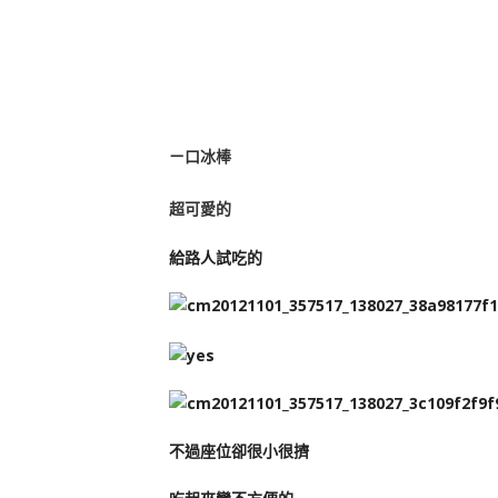
ㄧ口冰棒
超可愛的
給路人試吃的
不過座位卻很小很擠