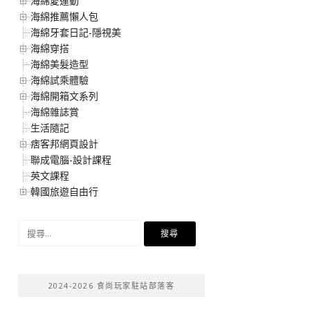
海綿愛運動
海綿推薦懶人包
海綿牙套日記-隱視美
海綿穿搭
海綿美髮造型
海綿試乘體驗
海綿開箱文系列
海綿雜誌賞
生活隨記
痞客邦網頁設計
聯成電腦-設計課程
英文課程
韓國旅遊自由行
搜
尋
關
鍵
2024-2026 食尚玩家駐站部落客
字: