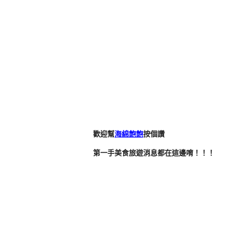
歡迎幫
海綿飽飽
按個讚
第一手美食旅遊消息都在這邊唷！！！