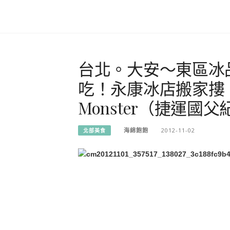
台北。大安～東區冰
吃！永康冰店搬家摟！
Monster（捷運國
海綿飽飽
2012-11-02
北部美食