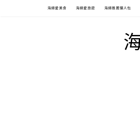
Skip
海綿愛美食
海綿愛旅遊
海綿推薦懶人包
to
content