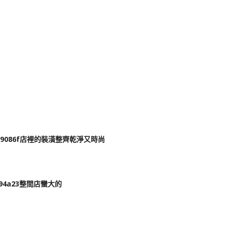
店裡的裝潢整齊乾淨又時尚
整間店蠻大的