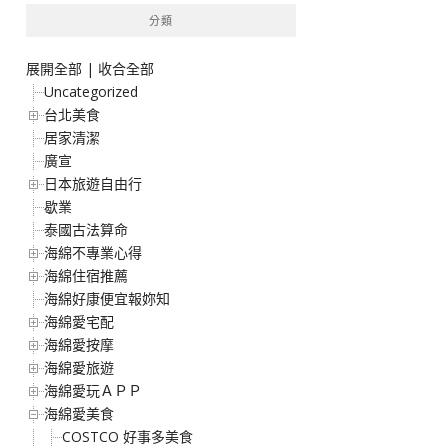
分類
展開全部
|
收合全部
Uncategorized
台北美食
居家清潔
廣宣
日本旅遊自由行
歇業
泰國古法算命
海綿不專業心得
海綿住宿推薦
海綿好康便宜報妳知
海綿愛宅配
海綿愛按摩
海綿愛旅遊
海綿愛玩ＡＰＰ
海綿愛美食
COSTCO 好事多美食