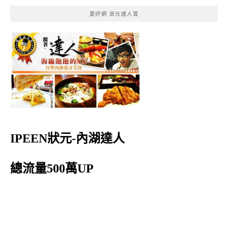
愛評網 狀元達人賞
IPEEN狀元-內湖達人
總流量500萬UP