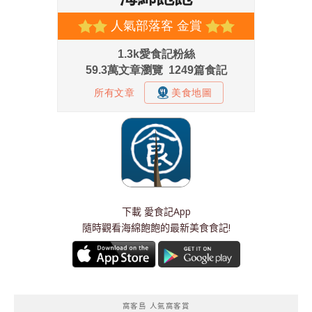
下載
愛食記App
隨時觀看海綿飽飽的最新美食食記!
窩客島 人氣窩客賞