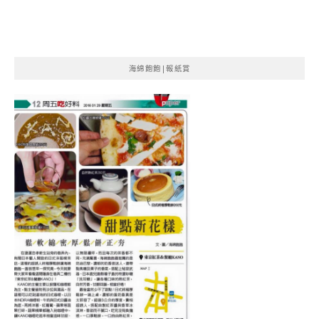
海綿飽飽|報紙賞