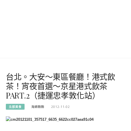
台北。大安～東區餐廳！港式飲
茶！宵夜首選～京星港式飲茶
PART.2（捷運忠孝敦化站）
北部美食
海綿飽飽
2012-11-02