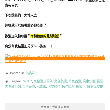
宵夜首選 !!
下次還是約一大堆人去
這樣就可以每種點心都吃到了
歡迎加入粉絲團＂
海綿飽飽的鳳梨城堡
＂
麻煩幫我點讚加分享～～謝謝！！
Posted in
北部美食
Tagged
PART.2
,
京星港式飲茶
,
北部美食
,
宵夜首選
,
廣東炒麵
,
捷運
忠孝敦化站
,
東區餐廳
,
水果茶
,
港式飲茶
,
蝦仁腸粉
,
蝦餃皇
,
鮮蝦腐皮捲
大家好，我是海綿飽飽