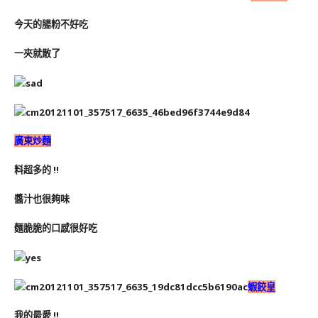
今天的腸粉不好吃
一夾就散了
廣東炒麵
料超多的 !!
醬汁也很夠味
麵脆脆的口感很好吃
蝦餃皇
我的最愛 !!