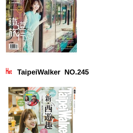
TaipeiWalker NO.245