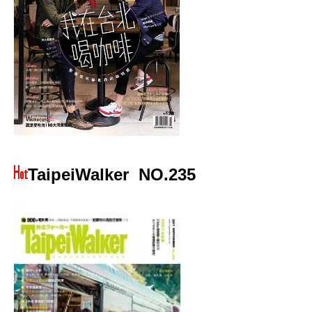
TaipeiWalker
NO.235