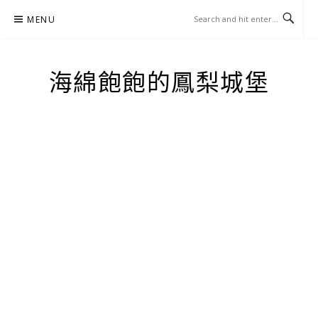
Skip
MENU
to
content
海綿飽飽的鳳梨城堡