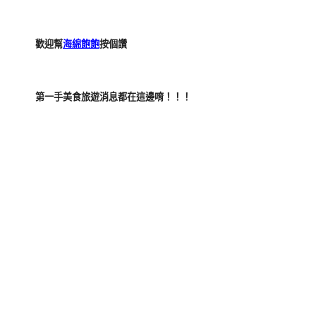
歡迎幫
海綿飽飽
按個讚
第一手美食旅遊消息都在這邊唷！！！