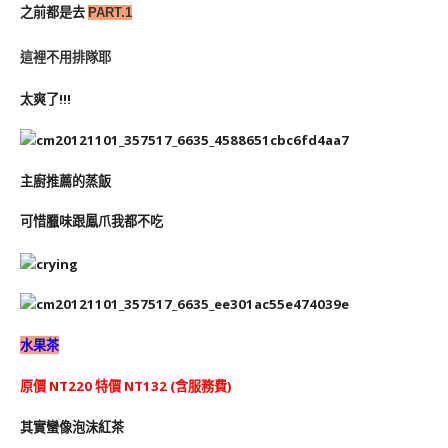
之前都是去
PART.1
這裡不用排隊耶
太爽了!!!
主廚推薦的蒸飯
可惜臘味跟鳳爪我都不吃
水果茶
原價 NT220 特價 NT132 (含服務費)
其實蠻像泡沫紅茶