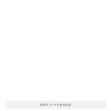
痞客邦 2018社群金點賞