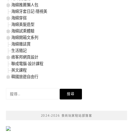
海綿推薦懶人包
海綿牙套日記-隱視美
海綿穿搭
海綿美髮造型
海綿試乘體驗
海綿開箱文系列
海綿雜誌賞
生活隨記
痞客邦網頁設計
聯成電腦-設計課程
英文課程
韓國旅遊自由行
搜
尋
關
鍵
2024-2026 食尚玩家駐站部落客
字: