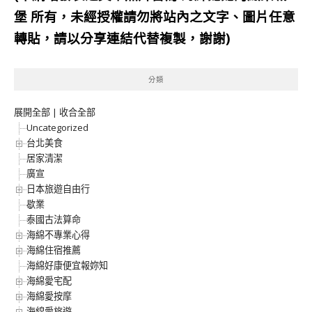
堡
所有，未經授權請勿將站內之文字、圖片任意
轉貼，請以分享連結代替複製，謝謝)
分類
展開全部
|
收合全部
Uncategorized
台北美食
居家清潔
廣宣
日本旅遊自由行
歇業
泰國古法算命
海綿不專業心得
海綿住宿推薦
海綿好康便宜報妳知
海綿愛宅配
海綿愛按摩
海綿愛旅遊