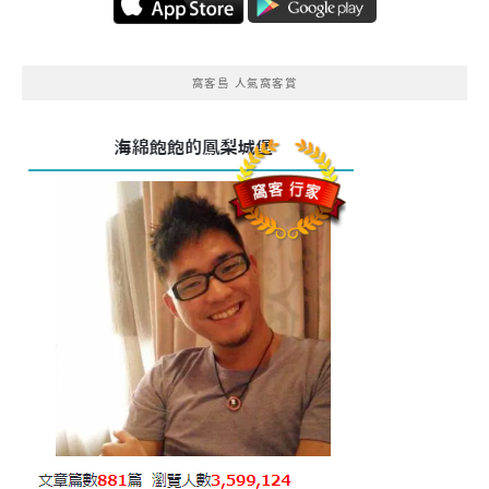
窩客島 人氣窩客賞