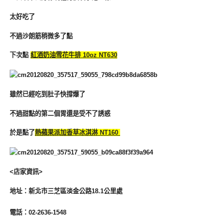
太好吃了
不過沙朗筋稍微多了點
下次點
紅酒奶油雪花牛排 10oz NT630
雖然已經吃到肚子快撐爆了
不過甜點的第二個胃還是受不了誘惑
於是點了
熱蘋果派加香草冰淇淋 NT160
<店家資訊>
地址：新北市三芝區淡金公路18.1公里處
電話：02-2636-1548