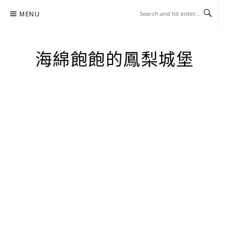
Skip
MENU
to
content
海綿飽飽的鳳梨城堡