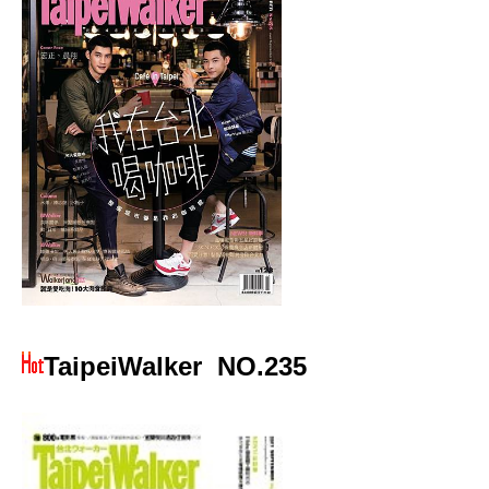
TaipeiWalker
NO.235