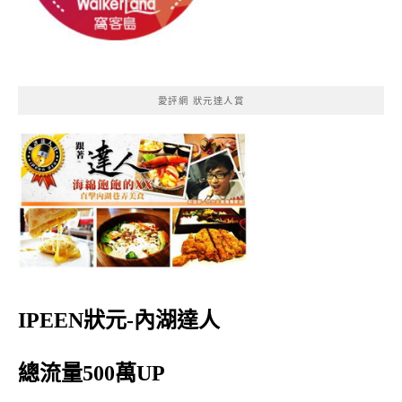
愛評網 狀元達人賞
IPEEN狀元-內湖達人
總流量500萬UP