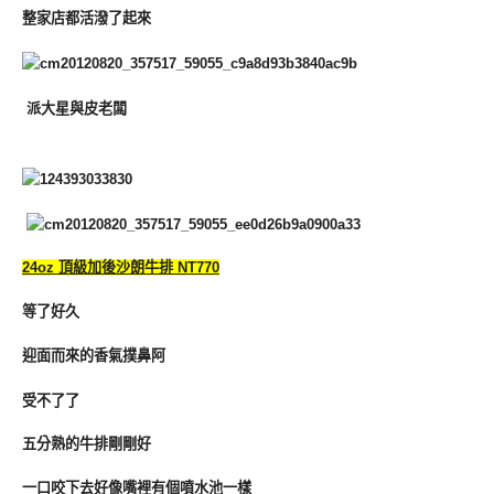
整家店都活潑了起來
派大星與皮老闆
24oz 頂級加後沙朗牛排 NT770
等了好久
迎面而來的香氣撲鼻阿
受不了了
五分熟的牛排剛剛好
一口咬下去好像嘴裡有個噴水池一樣