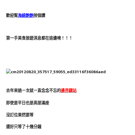
歡迎幫
海綿飽飽
按個讚
第一手美食旅遊消息都在這邊唷！！！
去年來過ㄧ次就ㄧ直念念不忘的
邊界驛站
即使是平日也是高朋滿座
沒訂位果然要等
還好只等了十幾分鐘