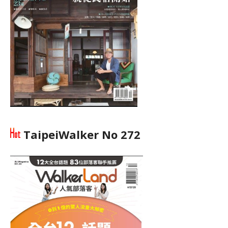
TaipeiWalker No 272