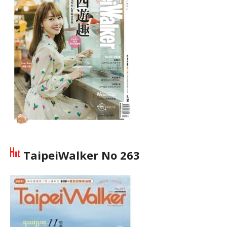
TaipeiWalker No 263