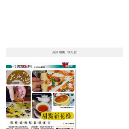
海綿飽飽|報紙賞