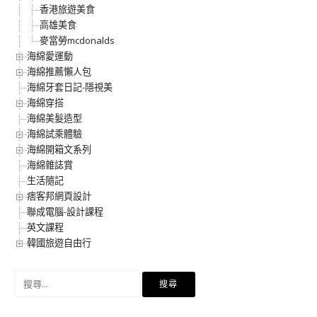
香港旅遊美食
高雄美食
麥當勞mcdonalds
海綿愛運動
海綿推薦懶人包
海綿牙套日記-隱視美
海綿穿搭
海綿美髮造型
海綿試乘體驗
海綿開箱文系列
海綿雜誌賞
生活隨記
痞客邦網頁設計
聯成電腦-設計課程
英文課程
韓國旅遊自由行
搜
尋
關