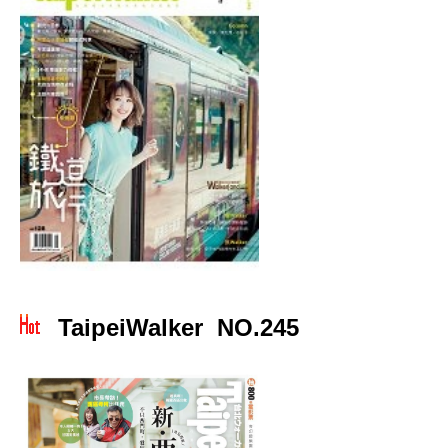
TaipeiWalker NO.245