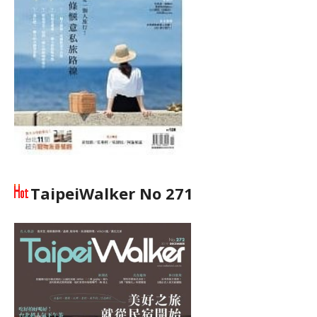
TaipeiWalker No 271