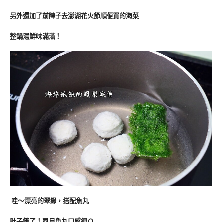
另外還加了前陣子去澎湖花火節順便買的海菜
整鍋湯鮮味滿滿！
哇～漂亮的翠綠，搭配魚丸
肚子餓了！虱目魚丸口感很Ｑ