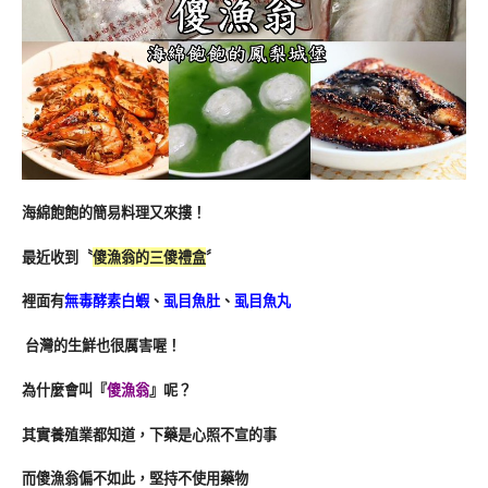
海綿飽飽的簡易料理又來摟！
最近收到〝
傻漁翁的三傻禮盒
〞
裡面有
無毒酵素白蝦
、
虱目魚肚
、
虱目魚丸
台灣的生鮮也很厲害喔！
為什麼會叫『
傻漁翁
』呢？
其實養殖業都知道，下藥是心照不宣的事
而傻漁翁偏不如此，堅持不使用藥物