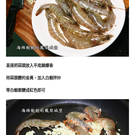
直接把蒜頭放入平底鍋爆香
待蒜頭變的金黃，加入白蝦拌炒
等白蝦都變成紅色即可