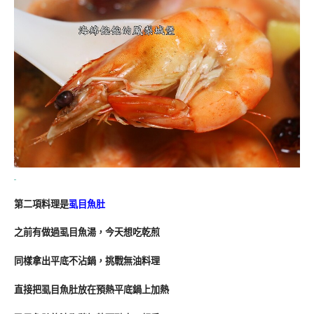
第二項料理是
虱目魚肚
之前有做過虱目魚湯，今天想吃乾煎
同樣拿出平底不沾鍋，挑戰無油料理
直接把虱目魚肚放在預熱平底鍋上加熱