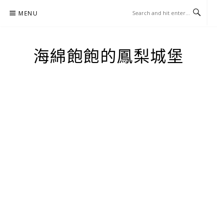
Skip
MENU
to
content
海綿飽飽的鳳梨城堡