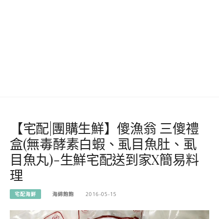
【宅配|團購生鮮】傻漁翁 三傻禮
盒(無毒酵素白蝦、虱目魚肚、虱
目魚丸)-生鮮宅配送到家X簡易料
理
宅配海鮮
海綿飽飽
2016-05-15