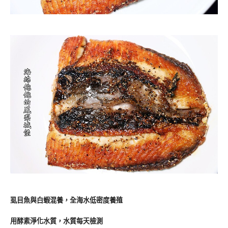
虱目魚與白蝦混養，全海水低密度養殖
用酵素淨化水質，水質每天檢測