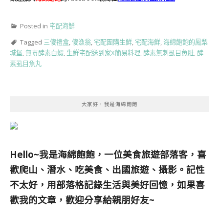
Posted in
宅配海鮮
Tagged
三傻禮盒
,
傻漁翁
,
宅配團購生鮮
,
宅配海鮮
,
海綿飽飽的鳳梨
城堡
,
無毒酵素白蝦
,
生鮮宅配送到家X簡易料理
,
酵素無刺虱目魚肚
,
酵
素虱目魚丸
大家好，我是海綿飽飽
Hello~我是海綿飽飽，一位美食旅遊部落客，
喜
歡爬山、潛水、吃美食、出國旅遊、攝影。
記性
不太好，用部落格記錄生活與美好回憶，
如果喜
歡我的文章，歡迎分享給親朋好友
~