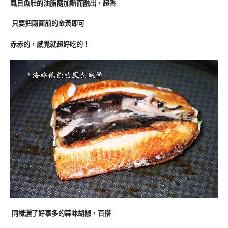
虱目魚肚的油脂隨加熱而融出，超香
只要把兩面煎的金黃即可
赤赤的，感覺就超好吃的！
同樣灑了好事多的蒜味胡椒，百搭