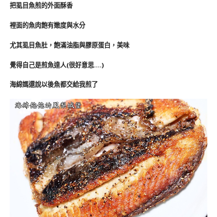
把虱目魚煎的外面酥香
裡面的魚肉飽有嫩度與水分
尤其虱目魚肚，飽滿油脂與膠原蛋白，美味
覺得自己是煎魚達人(很好意思….
)
海綿媽還說以後魚都交給我煎了