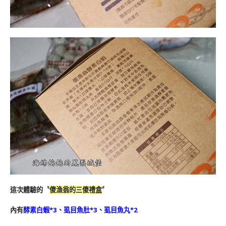
這次體驗的
〝
傻漁翁的三傻禮盒
〞
內有
酵素白蝦*3
、
虱目魚肚*3
、
虱目魚丸*2