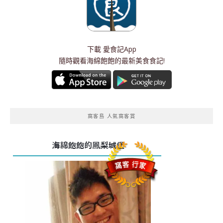
下載
愛食記App
隨時觀看海綿飽飽的最新美食食記!
窩客島 人氣窩客賞