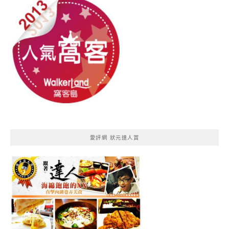
愛評網 狀元達人賞