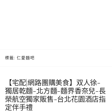
標籤:
仁愛麵吧
【宅配|網路團購美食】双人徐-
獨居乾麵-北方麵-麵界香奈兒-長
榮航空獨家販售-台北花園酒店指
定伴手禮