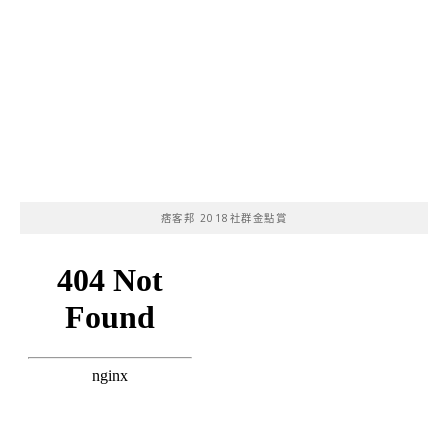
痞客邦 2018社群金點賞