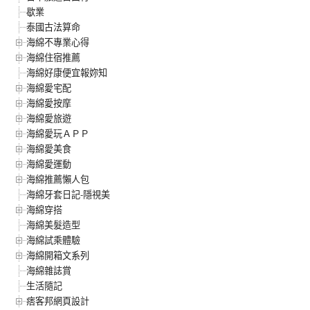
歇業
泰國古法算命
海綿不專業心得
海綿住宿推薦
海綿好康便宜報妳知
海綿愛宅配
海綿愛按摩
海綿愛旅遊
海綿愛玩ＡＰＰ
海綿愛美食
海綿愛運動
海綿推薦懶人包
海綿牙套日記-隱視美
海綿穿搭
海綿美髮造型
海綿試乘體驗
海綿開箱文系列
海綿雜誌賞
生活隨記
痞客邦網頁設計