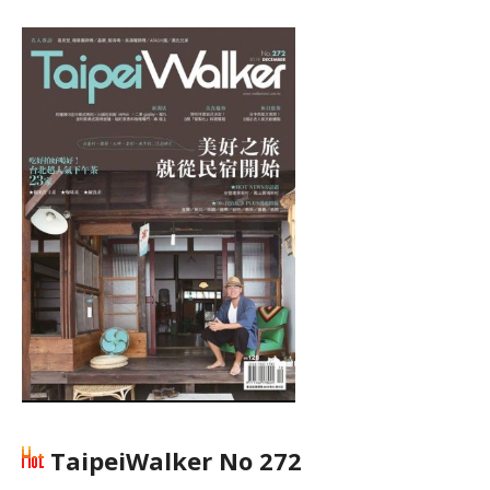
TaipeiWalker No 272