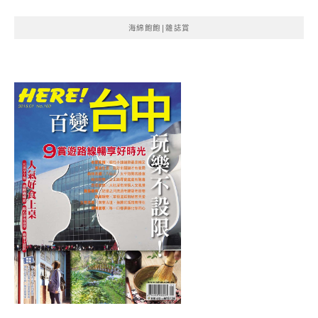
海綿飽飽|雜誌賞