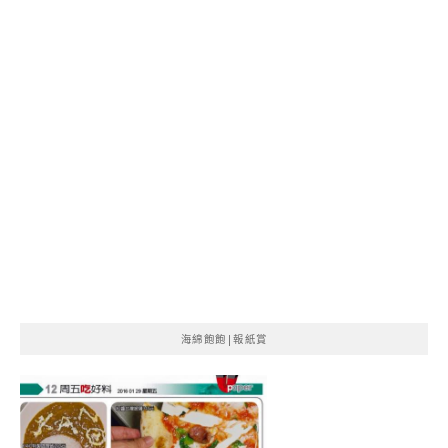
海綿飽飽|報紙賞