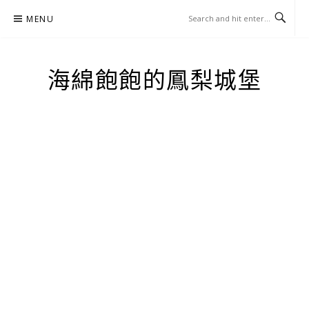
Skip
MENU
to
content
海綿飽飽的鳳梨城堡