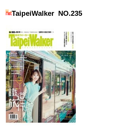
TaipeiWalker
NO.235