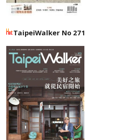
TaipeiWalker No 271