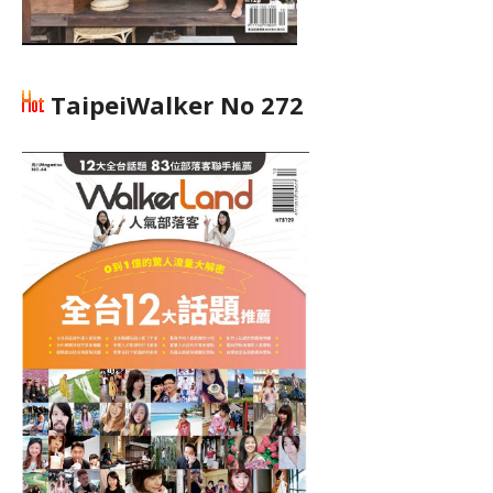
TaipeiWalker No 272