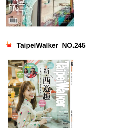
TaipeiWalker NO.245