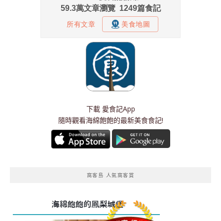
下載
愛食記App
隨時觀看海綿飽飽的最新美食食記!
窩客島 人氣窩客賞