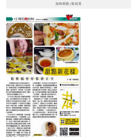
海綿飽飽|報紙賞