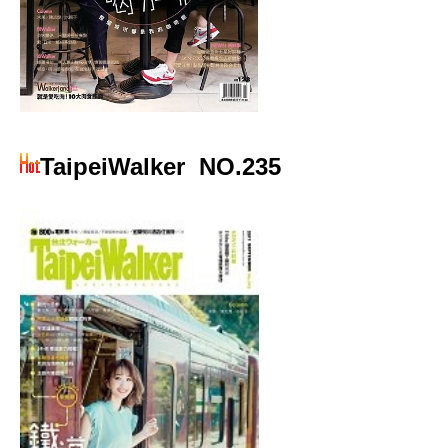
TaipeiWalker
NO.235