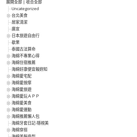
展開全部
|
收合全部
Uncategorized
台北美食
居家清潔
廣宣
日本旅遊自由行
歇業
泰國古法算命
海綿不專業心得
海綿住宿推薦
海綿好康便宜報妳知
海綿愛宅配
海綿愛按摩
海綿愛旅遊
海綿愛玩ＡＰＰ
海綿愛美食
海綿愛運動
海綿推薦懶人包
海綿牙套日記-隱視美
海綿穿搭
海綿美髮造型