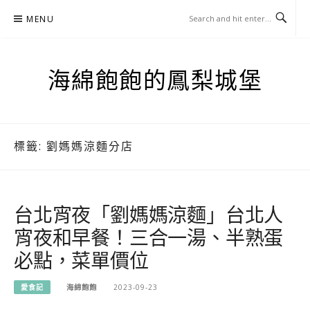
Skip
MENU
to
content
海綿飽飽的鳳梨城堡
標籤:
劉媽媽涼麵分店
台北宵夜「劉媽媽涼麵」台北人
宵夜和早餐！三合一湯、半熟蛋
必點，菜單價位
愛食記
海綿飽飽
2023-09-23