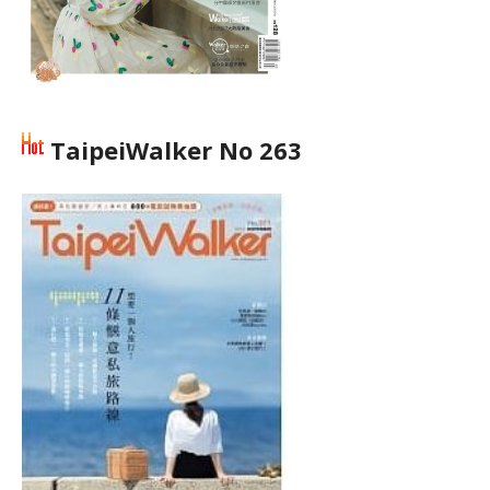
TaipeiWalker No 263