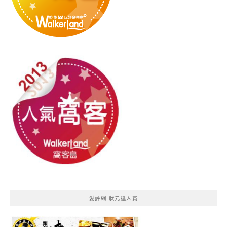
愛評網 狀元達人賞