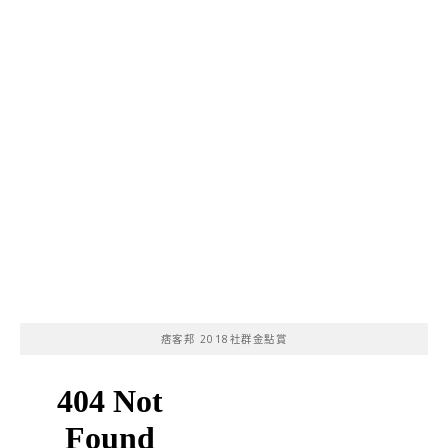
痞客邦 2018社群金點賞