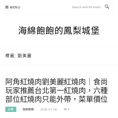
Skip
MENU
to
content
海綿飽飽的鳳梨城堡
標籤:
劉美麗
阿角紅燒肉劉美麗紅燒肉｜食尚
玩家推薦台北第一紅燒肉，六種
部位紅燒肉只能外帶，菜單價位
小吃
海綿飽飽
2026-01-26
1