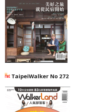
TaipeiWalker No 272