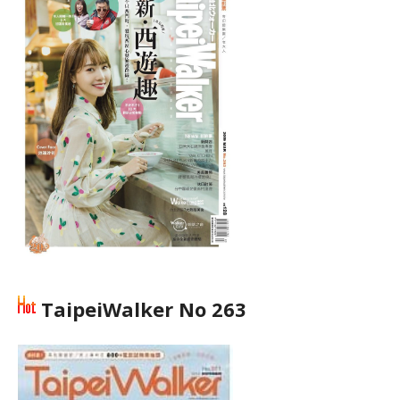
TaipeiWalker No 263