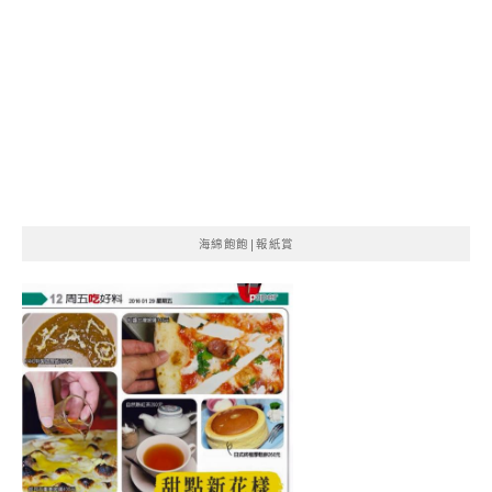
海綿飽飽|報紙賞