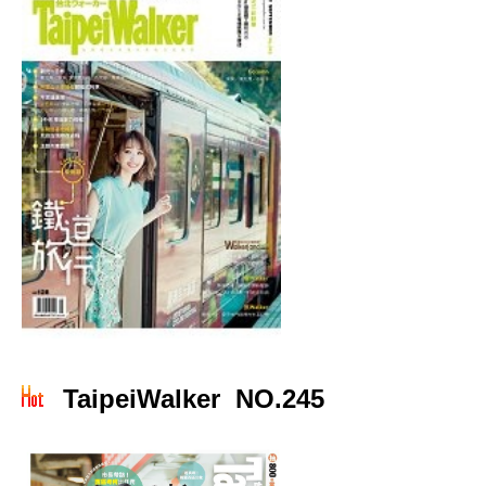
TaipeiWalker NO.245