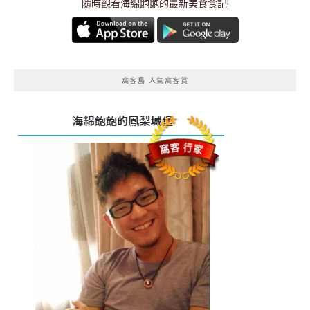
隨時觀看海綿飽飽的最新美食食記!
窩客島 人氣窩客賞