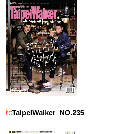
TaipeiWalker
NO.235