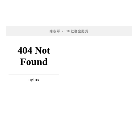
痞客邦 2018社群金點賞