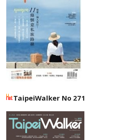
TaipeiWalker No 271