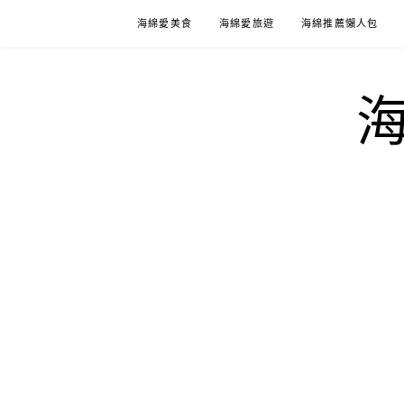
Skip
海綿愛美食
海綿愛旅遊
海綿推薦懶人包
to
content