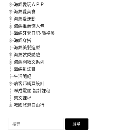
海綿愛玩ＡＰＰ
海綿愛美食
海綿愛運動
海綿推薦懶人包
海綿牙套日記-隱視美
海綿穿搭
海綿美髮造型
海綿試乘體驗
海綿開箱文系列
海綿雜誌賞
生活隨記
痞客邦網頁設計
聯成電腦-設計課程
英文課程
韓國旅遊自由行
搜
尋
關