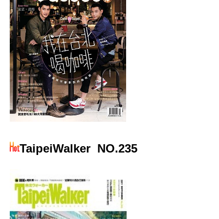
TaipeiWalker
NO.235