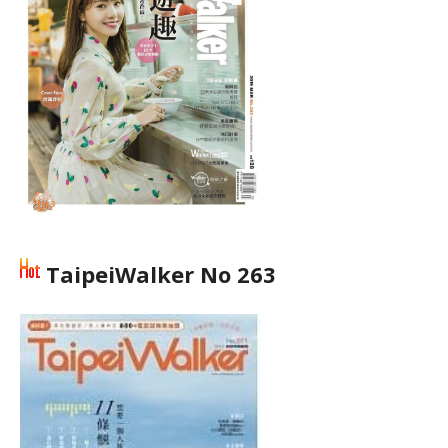
TaipeiWalker No 263