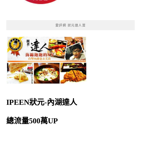
愛評網 狀元達人賞
IPEEN狀元-內湖達人
總流量500萬UP