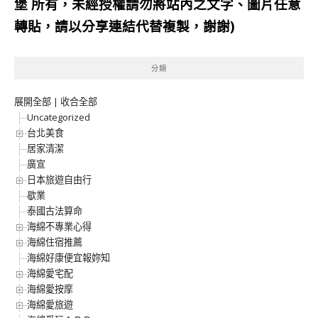
堡
所有，未經授權請勿將站內之文字、圖片任意
轉貼，請以分享連結代替複製，謝謝)
分類
展開全部
|
收合全部
Uncategorized
台北美食
居家清潔
廣宣
日本旅遊自由行
歇業
泰國古法算命
海綿不專業心得
海綿住宿推薦
海綿好康便宜報妳知
海綿愛宅配
海綿愛按摩
海綿愛旅遊