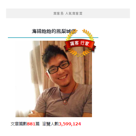
窩客島 人氣窩客賞