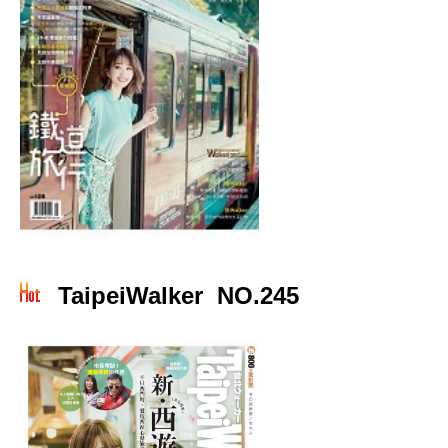
TaipeiWalker NO.245