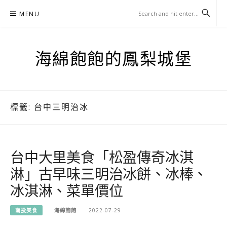
Skip
MENU
to
content
海綿飽飽的鳳梨城堡
標籤:
台中三明治冰
台中大里美食「松盈傳奇冰淇
淋」古早味三明治冰餅、冰棒、
冰淇淋、菜單價位
南投美食
海綿飽飽
2022-07-29