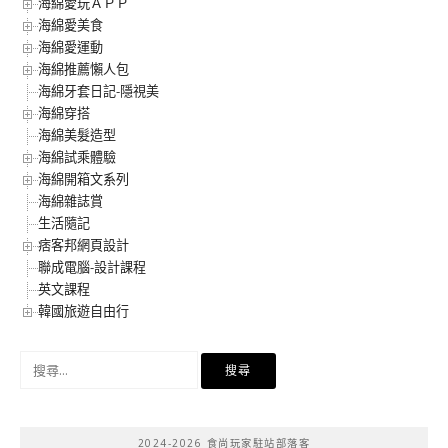
海綿愛玩ＡＰＰ
海綿愛美食
海綿愛運動
海綿推薦懶人包
海綿牙套日記-隱視美
海綿穿搭
海綿美髮造型
海綿試乘體驗
海綿開箱文系列
海綿雜誌賞
生活隨記
痞客邦網頁設計
聯成電腦-設計課程
英文課程
韓國旅遊自由行
搜
尋
關
鍵
2024-2026 食尚玩家駐站部落客