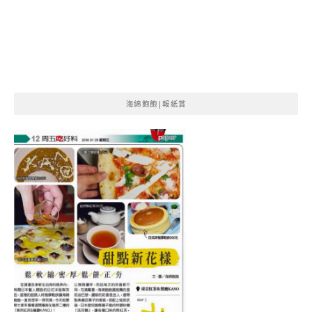
海綿飽飽|報紙賞