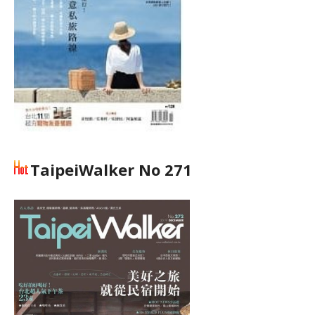
TaipeiWalker No 271