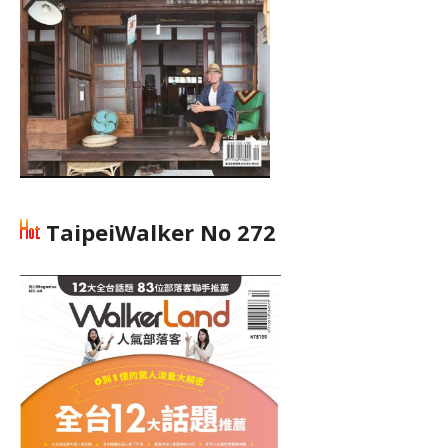
TaipeiWalker No 272