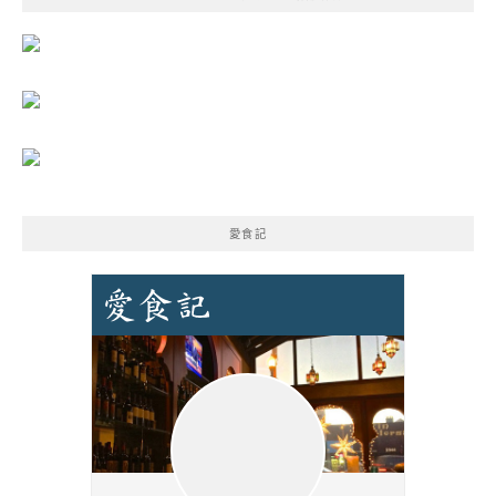
字:
愛食記