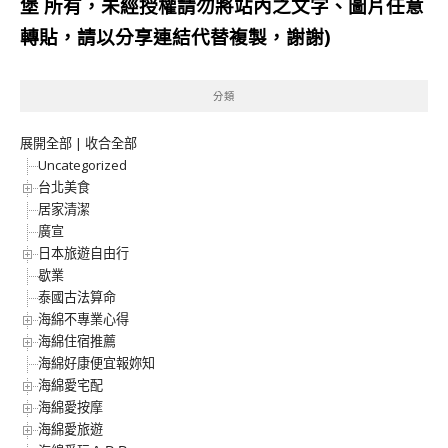
堡
所有，未經授權請勿將站內之文字、圖片任意
轉貼，請以分享連結代替複製，謝謝)
分類
展開全部
|
收合全部
Uncategorized
台北美食
居家清潔
廣宣
日本旅遊自由行
歇業
泰國古法算命
海綿不專業心得
海綿住宿推薦
海綿好康便宜報妳知
海綿愛宅配
海綿愛按摩
海綿愛旅遊