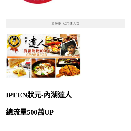
愛評網 狀元達人賞
IPEEN狀元-內湖達人
總流量500萬UP