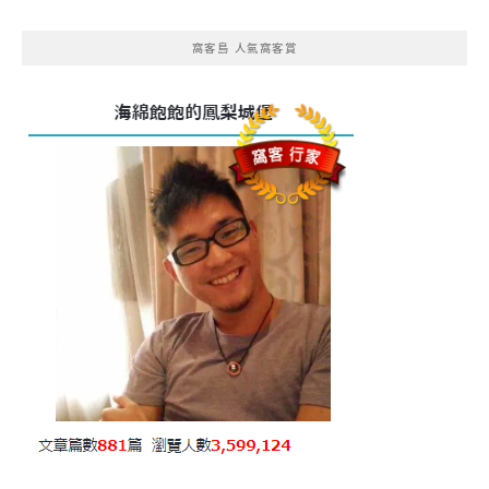
窩客島 人氣窩客賞