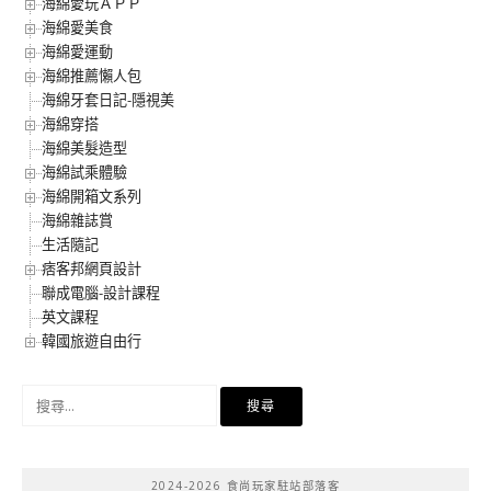
海綿愛玩ＡＰＰ
海綿愛美食
海綿愛運動
海綿推薦懶人包
海綿牙套日記-隱視美
海綿穿搭
海綿美髮造型
海綿試乘體驗
海綿開箱文系列
海綿雜誌賞
生活隨記
痞客邦網頁設計
聯成電腦-設計課程
英文課程
韓國旅遊自由行
搜
尋
關
鍵
2024-2026 食尚玩家駐站部落客