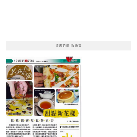
海綿飽飽|報紙賞