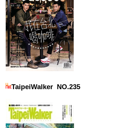
TaipeiWalker
NO.235