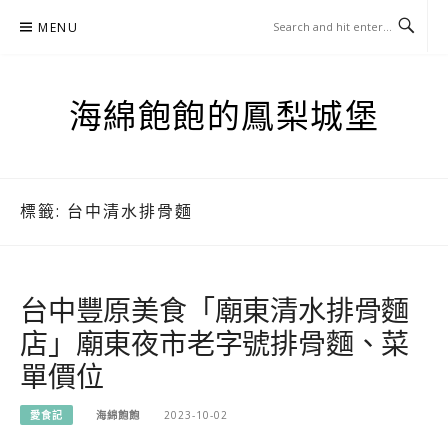
Skip
MENU
to
content
海綿飽飽的鳳梨城堡
標籤:
台中清水排骨麵
台中豐原美食「廟東清水排骨麵
店」廟東夜市老字號排骨麵、菜
單價位
愛食記
海綿飽飽
2023-10-02