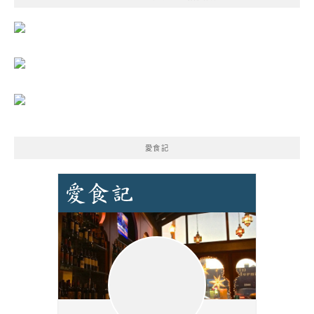
字:
愛食記