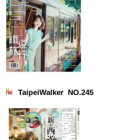
TaipeiWalker NO.245