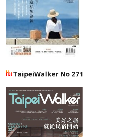
TaipeiWalker No 271