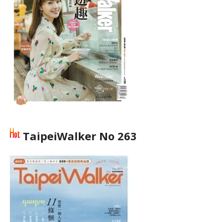
TaipeiWalker No 263