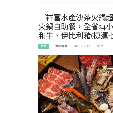
『祥富水產沙茶火鍋超
火鍋自助餐，全省24
和牛、伊比利豬(捷運七
海綿飽飽
2019-09-13
2
歇業