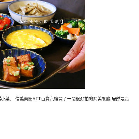
小菜」 信義商圈ATT百貨六樓開了一間很好拍的網美餐廳 居然是賣