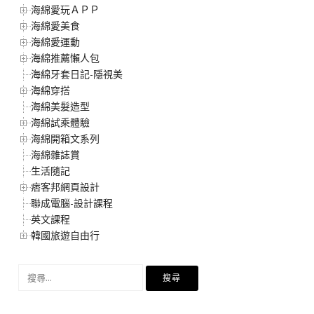
海綿愛玩ＡＰＰ
海綿愛美食
海綿愛運動
海綿推薦懶人包
海綿牙套日記-隱視美
海綿穿搭
海綿美髮造型
海綿試乘體驗
海綿開箱文系列
海綿雜誌賞
生活隨記
痞客邦網頁設計
聯成電腦-設計課程
英文課程
韓國旅遊自由行
搜
尋
關