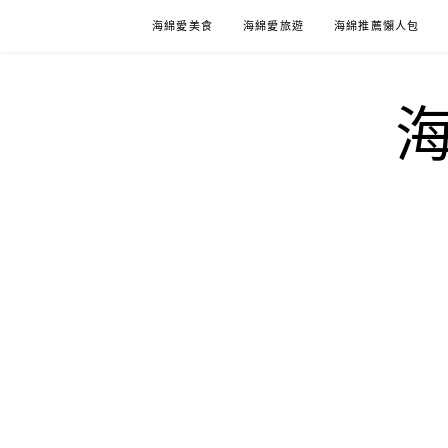
Skip
海綿愛美食
海綿愛旅遊
海綿推薦懶人包
to
content