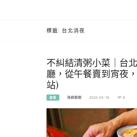
標籤:
台北消夜
不糾結清粥小菜｜台
廳，從午餐賣到宵夜，菜
站)
海綿飽飽
2020-09-18
3
歇業