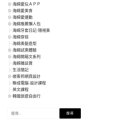
海綿愛玩ＡＰＰ
海綿愛美食
海綿愛運動
海綿推薦懶人包
海綿牙套日記-隱視美
海綿穿搭
海綿美髮造型
海綿試乘體驗
海綿開箱文系列
海綿雜誌賞
生活隨記
痞客邦網頁設計
聯成電腦-設計課程
英文課程
韓國旅遊自由行
搜
尋
關