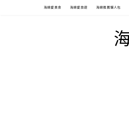
Skip
海綿愛美食
海綿愛旅遊
海綿推薦懶人包
to
content