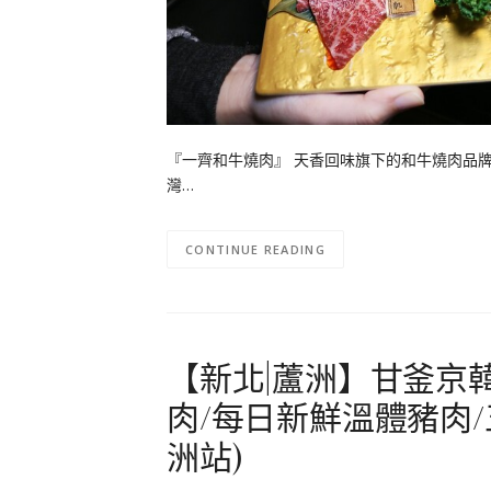
『一齊和牛燒肉』 天香回味旗下的和牛燒肉品牌
灣…
CONTINUE READING
【新北|蘆洲】甘釜京
肉/每日新鮮溫體豬肉/
洲站)