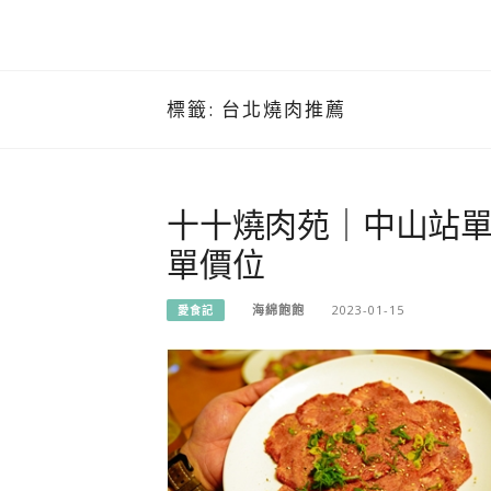
標籤:
台北燒肉推薦
十十燒肉苑｜中山站
單價位
海綿飽飽
2023-01-15
愛食記