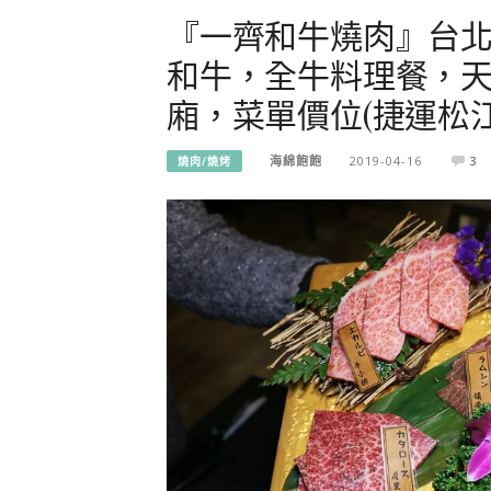
『一齊和牛燒肉』台北
和牛，全牛料理餐，
廂，菜單價位(捷運松
海綿飽飽
2019-04-16
3
燒肉/燒烤