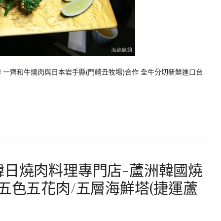
 一齊和牛燒肉與日本岩手縣(門崎丑牧場)合作 全牛分切新鮮進口台
韓日燒肉料理專門店-蘆洲韓國燒
五色五花肉/五層海鮮塔(捷運蘆