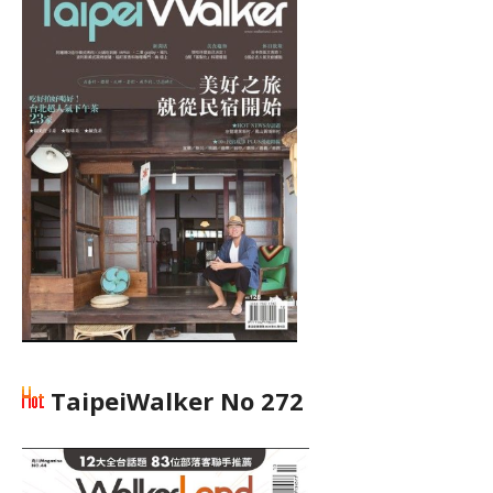
TaipeiWalker No 272