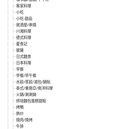
客家料理
小吃
小吃-甜品
居酒屋/串燒
川湘料理
德式料理
愛食記
披薩
日式麵食
日本料理
早餐
早餐/早午餐
水餃/蒸餃/湯包/鍋貼
泰式/東南亞/南洋料理
火鍋/涮涮鍋
烘培麵包蛋糕甜點
烤鴨
熱炒
燒肉/燒烤
牛排