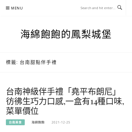
Skip
MENU
to
content
海綿飽飽的鳳梨城堡
標籤:
台南甜點伴手禮
台南神級伴手禮「堯平布朗尼」
彷彿生巧力口感,一盒有14種口味,
菜單價位
台南美食
海綿飽飽
2021-12-25