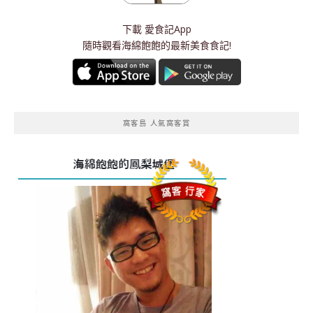
下載
愛食記App
隨時觀看海綿飽飽的最新美食食記!
窩客島 人氣窩客賞