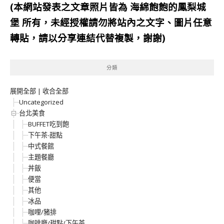
(本網站發表之文章照片皆為
海綿飽飽的鳳梨城
堡
所有，未經授權請勿將站內之文字、圖片任意
轉貼，請以分享連結代替複製，謝謝)
分類
展開全部
|
收合全部
Uncategorized
台北美食
BUFFET吃到飽
下午茶-甜點
中式餐館
主題餐廳
丼飯
便當
其他
冰品
咖哩/豬排
咖啡廳/甜點/下午茶