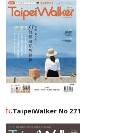
TaipeiWalker No 271