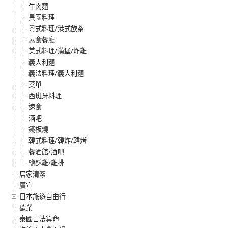
牛肉麵
異國料理
粵式料理/港式飲茶
素食餐廳
美式料理/漢堡/炸雞
義大利麵
義法料理/義大利麵
菜單
西班牙料理
速食
酒吧
鐵板燒
韓式料理/韓炸/韓烤
餐酒館/酒吧
鹽酥雞/雞排
居家清潔
廣宣
日本旅遊自由行
歇業
泰國古法算命