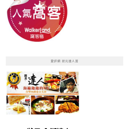
愛評網 狀元達人賞