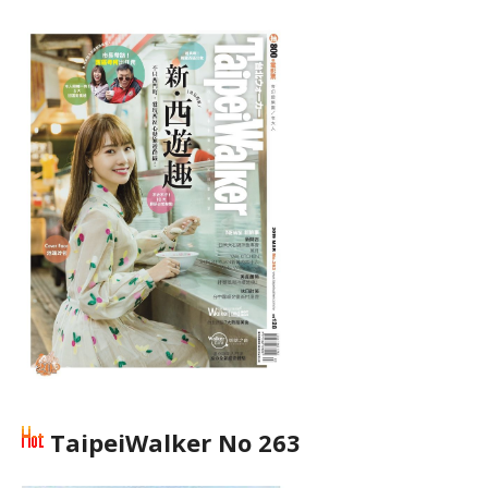
TaipeiWalker No 263