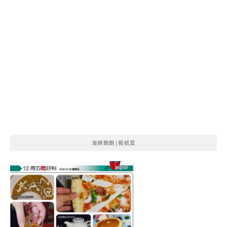
海綿飽飽|報紙賞