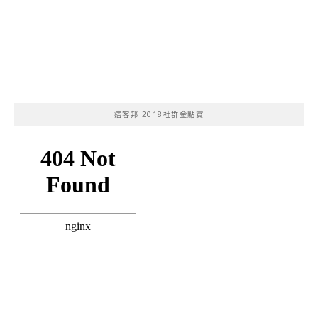
痞客邦 2018社群金點賞