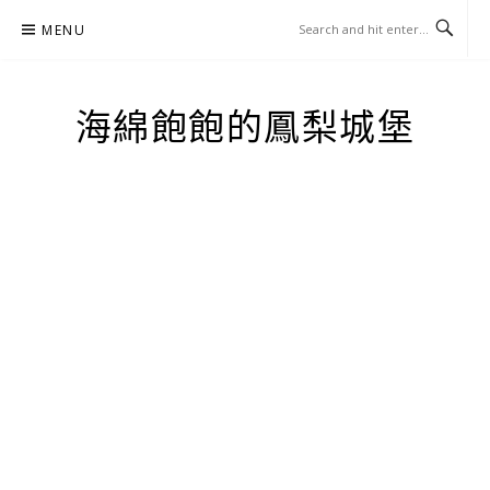
Skip
MENU
to
content
海綿飽飽的鳳梨城堡