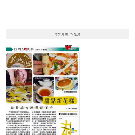
海綿飽飽|報紙賞