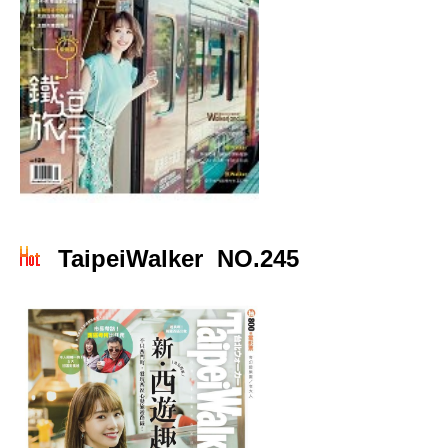
TaipeiWalker NO.245