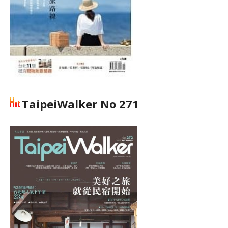
TaipeiWalker No 271