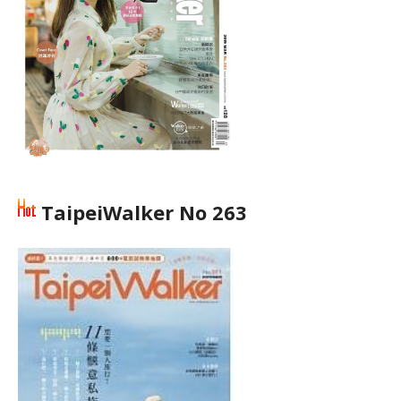
TaipeiWalker No 263