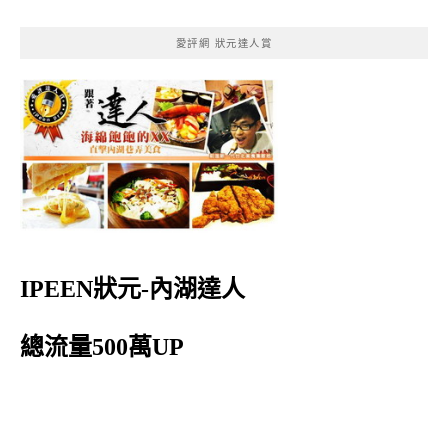
愛評網 狀元達人賞
IPEEN狀元-內湖達人
總流量500萬UP