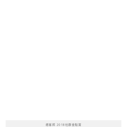
痞客邦 2018社群金點賞