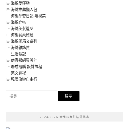
海綿愛運動
海綿推薦懶人包
海綿牙套日記-隱視美
海綿穿搭
海綿美髮造型
海綿試乘體驗
海綿開箱文系列
海綿雜誌賞
生活隨記
痞客邦網頁設計
聯成電腦-設計課程
英文課程
韓國旅遊自由行
搜
尋
關
鍵
2024-2026 食尚玩家駐站部落客
字: