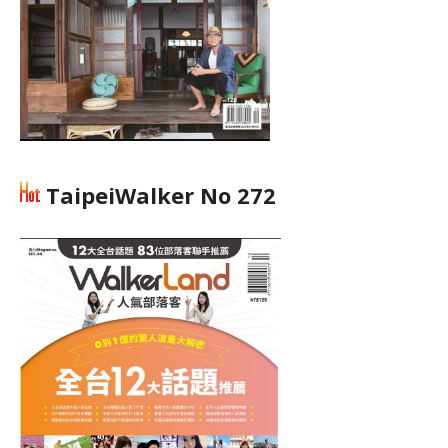
TaipeiWalker No 272