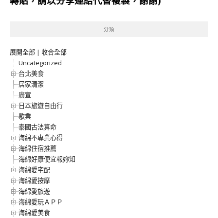
轉貼，請以分享連結代替複製，謝謝)
分類
展開全部
|
收合全部
Uncategorized
台北美食
居家清潔
廣宣
日本旅遊自由行
歇業
泰國古法算命
海綿不專業心得
海綿住宿推薦
海綿好康便宜報妳知
海綿愛宅配
海綿愛按摩
海綿愛旅遊
海綿愛玩ＡＰＰ
海綿愛美食