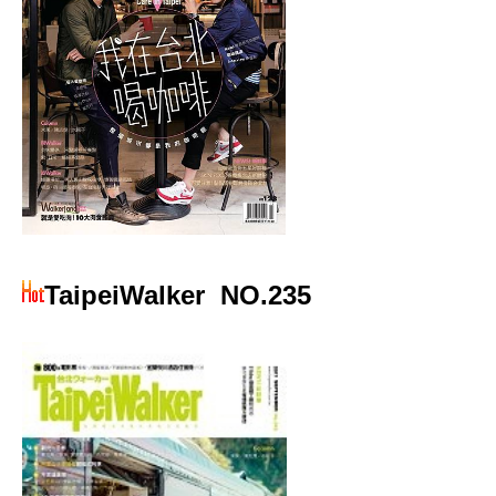
TaipeiWalker
NO.235