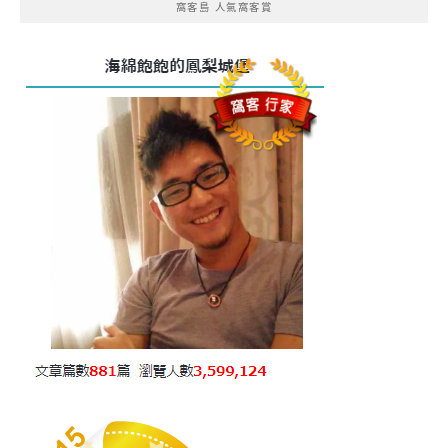
窩客島 人氣窩客賞