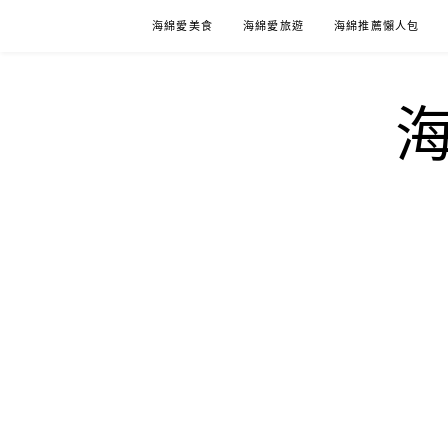
Skip
海綿愛美食
海綿愛旅遊
海綿推薦懶人包
to
content