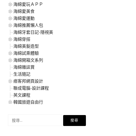
海綿愛玩ＡＰＰ
海綿愛美食
海綿愛運動
海綿推薦懶人包
海綿牙套日記-隱視美
海綿穿搭
海綿美髮造型
海綿試乘體驗
海綿開箱文系列
海綿雜誌賞
生活隨記
痞客邦網頁設計
聯成電腦-設計課程
英文課程
韓國旅遊自由行
搜
尋
關